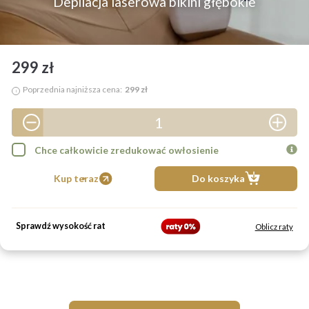
Depilacja laserowa bikini głębokie
299 zł
Poprzednia najniższa cena:
299 zł
i
1
2
Chce całkowicie zredukować owłosienie
3
Kup teraz
Do koszyka
4
5
Sprawdź wysokość rat
Oblicz raty
6
7
8
9