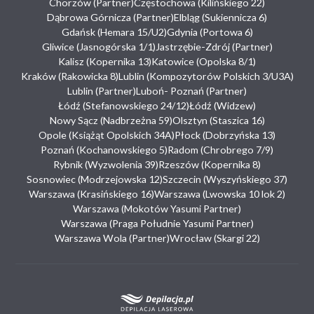
Chorzów (Partner)
Częstochowa (Kilińskiego 22)
Dąbrowa Górnicza (Partner)
Elbląg (Sukiennicza 6)
Gdańsk (Hemara 15/U2)
Gdynia (Portowa 6)
Gliwice (Jasnogórska 1/1)
Jastrzębie-Zdrój (Partner)
Kalisz (Kopernika 13)
Katowice (Opolska 8/1)
Kraków (Rakowicka 8)
Lublin (Kompozytorów Polskich 3/U3A)
Lublin (Partner)
Luboń- Poznań (Partner)
Łódź (Stefanowskiego 24/12)
Łódź (Widzew)
Nowy Sącz (Nadbrzeżna 59)
Olsztyn (Staszica 16)
Opole (Książąt Opolskich 34A)
Płock (Dobrzyńska 13)
Poznań (Kochanowskiego 5)
Radom (Chrobrego 7/9)
Rybnik (Wyzwolenia 39)
Rzeszów (Kopernika 8)
Sosnowiec (Modrzejowska 12)
Szczecin (Wyszyńskiego 37)
Warszawa (Krasińskiego 16)
Warszawa (Lwowska 10 lok 2)
Warszawa (Mokotów Yasumi Partner)
Warszawa (Praga Południe Yasumi Partner)
Warszawa Wola (Partner)
Wrocław (Skargi 22)