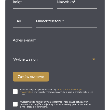
Wybierz salon
Zamów rozmowę
*Oświadczam, że zapoznałem/-am się z
Regulaminem
i
Polityką
Prywatności
serwisu internetowego www.depilacja.pl oraz akceptuję ich
treść.
Wyrażam zgodę na otrzymywanie informacji handlowych dotyczących
towarów lub usług Depilacja.pl sp. z o.o. na wskazany przeze mnie adres
e-mail drogą elektroniczną.