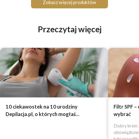
Zobacz więcej produktów
Przeczytaj więcej
10 ciekawostek na 10 urodziny
Filtr SPF –
Depilacja.pl, o których mogłaś...
wybrać
Dobry krem z
obowiązkowy 
taki specyfik