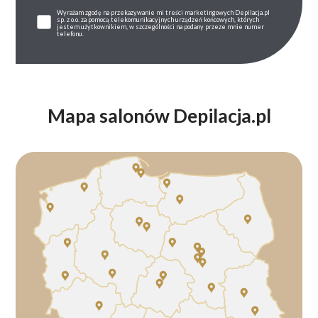
Wyrażam zgodę na przekazywanie mi treści marketingowych Depilacja.pl
sp. z o.o. za pomocą telekomunikacyjnych urządzeń końcowych, których
jestem użytkownikiem, w szczególności na podany przeze mnie numer
telefonu.
Mapa salonów Depilacja.pl