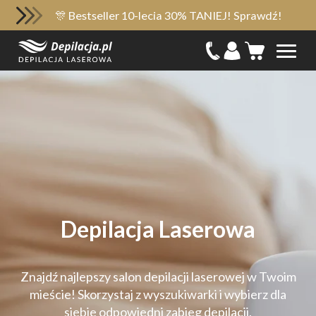
🎊 Bestseller 10-lecia 30% TANIEJ! Sprawdź!
Depilacja Laserowa
Znajdź najlepszy salon depilacji laserowej w Twoim
mieście!
Skorzystaj z wyszukiwarki i wybierz dla
siebie odpowiedni zabieg depilacji.