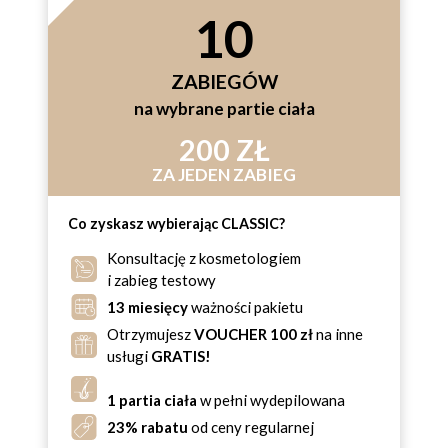
10
ZABIEGÓW
na wybrane partie ciała
200 ZŁ
ZA JEDEN ZABIEG
Co zyskasz wybierając CLASSIC?
Konsultację z kosmetologiem
i zabieg testowy
13 miesięcy
ważności pakietu
Otrzymujesz
VOUCHER 100 zł
na inne
usługi
GRATIS!
1 partia ciała
w pełni wydepilowana
23% rabatu
od ceny regularnej