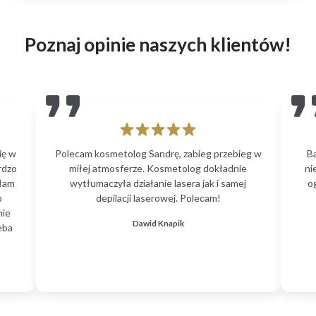
Poznaj opinie naszych klientów!
ię w
Polecam kosmetolog Sandrę, zabieg przebieg w
B
rdzo
miłej atmosferze. Kosmetolog dokładnie
ni
głam
wytłumaczyła działanie lasera jak i samej
o
o
depilacji laserowej. Polecam!
nie
Dawid Knapik
eba