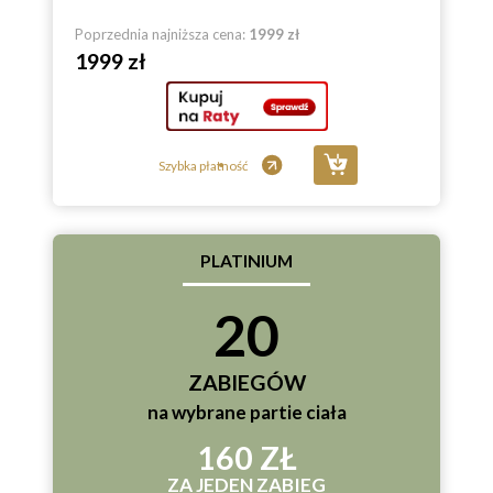
Poprzednia najniższa cena:
1999 zł
1999 zł
Szybka płatność
PLATINIUM
20
ZABIEGÓW
na wybrane partie ciała
160 ZŁ
ZA JEDEN ZABIEG