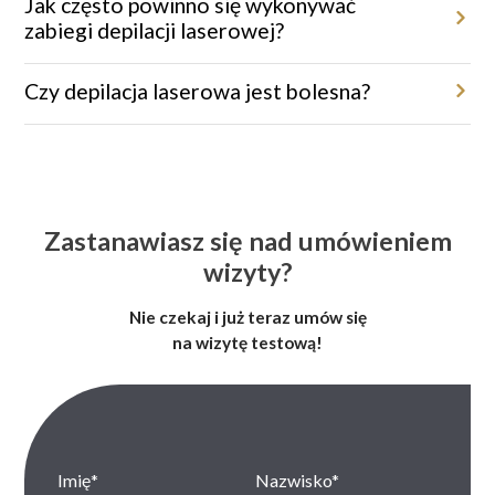
Jak często powinno się wykonywać
zabiegi depilacji laserowej?
Zabiegi wykonywane są co 4–8 tygodni, w zależności od obszaru
ciała i fazy wzrostu włosa.
Czy depilacja laserowa jest bolesna?
Dzięki systemom chłodzącym oraz innowacyjnym technologiom
zabiegi są niemal bezbolesne.
Zastanawiasz się nad umówieniem
wizyty?
Nie czekaj i już teraz umów się
na wizytę testową!