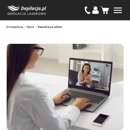
/
/
Strona główna
Salony
Konsultacja online