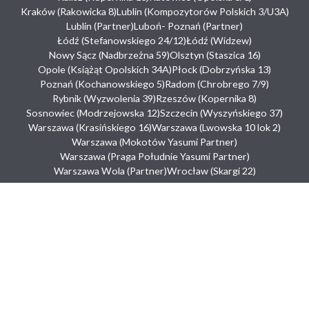
Kraków (Rakowicka 8)
Lublin (Kompozytorów Polskich 3/U3A)
Lublin (Partner)
Luboń- Poznań (Partner)
Łódź (Stefanowskiego 24/12)
Łódź (Widzew)
Nowy Sącz (Nadbrzeżna 59)
Olsztyn (Staszica 16)
Opole (Książąt Opolskich 34A)
Płock (Dobrzyńska 13)
Poznań (Kochanowskiego 5)
Radom (Chrobrego 7/9)
Rybnik (Wyzwolenia 39)
Rzeszów (Kopernika 8)
Sosnowiec (Modrzejowska 12)
Szczecin (Wyszyńskiego 37)
Warszawa (Krasińskiego 16)
Warszawa (Lwowska 10 lok 2)
Warszawa (Mokotów Yasumi Partner)
Warszawa (Praga Południe Yasumi Partner)
Warszawa Wola (Partner)
Wrocław (Skargi 22)
Adres siedziby głównej:
ul.Puławska 145, 02-715 Warszawa