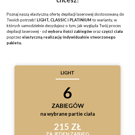
Poznaj naszą elastyczną ofertę depilacji laserowej dostosowaną do
Twoich potrzeb!
LIGHT, CLASSIC i PLATINIUM
to warianty, w
których samodzielnie decydujesz o tym, jak wygląda Twój proces
depilacji laserowej - od
wyboru ilości zabiegów
oraz
części ciała
poprzez
elastyczną realizację indywidualnie stworzonego
pakietu.
LIGHT
6
ZABIEGÓW
na wybrane partie ciała
215 ZŁ
ZA JEDEN ZABIEG