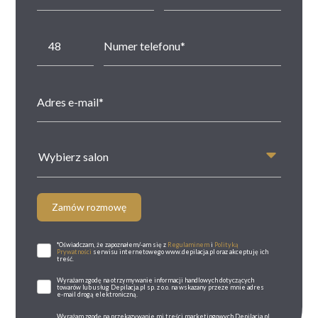
Wybierz salon
Zamów rozmowę
*Oświadczam, że zapoznałem/-am się z
Regulaminem
i
Polityką
Prywatności
serwisu internetowego www.depilacja.pl oraz akceptuję ich
treść.
Wyrażam zgodę na otrzymywanie informacji handlowych dotyczących
towarów lub usług Depilacja.pl sp. z o.o. na wskazany przeze mnie adres
e-mail drogą elektroniczną.
Wyrażam zgodę na przekazywanie mi treści marketingowych Depilacja.pl