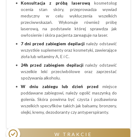
Konsultacja z próbą laserową
kosmetolog
ocenia stan skóry, przeprowadza wywiad
medyczny w celu wykluczenia wszelkich
przeciwwskazań. Wykonuje również próbę
laserową, na podstawie której sprawdza jak
owłosienie i skóra pacjenta zareaguje na laser.
7 dni przed zabiegiem depilacji
należy odstawić
wszystkie suplementy oraz kosmetyki, zawierające
zioła lub witaminy A, E i C.
24h przed zabiegiem
depilacji
należy odstawić
wszelkie leki przeciwbólowe oraz zaprzestać
spożywania alkoholu.
W dniu zabiegu lub dzień przed
miejsce
poddawane zabiegowi, należy ogolić maszynką do
golenia. Skóra powinna być czysta i pozbawiona
wszelkich specyfików takich jak balsamy, bronzery,
olejki, kremy, dezodoranty czy antyperspiranty.
W TRAKCIE