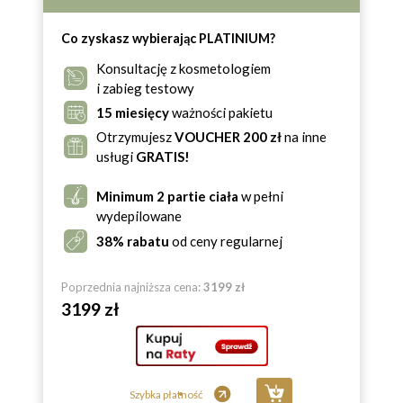
Co zyskasz wybierając PLATINIUM?
Konsultację z kosmetologiem
i zabieg testowy
15 miesięcy
ważności pakietu
Otrzymujesz
VOUCHER 200 zł
na inne
usługi
GRATIS!
Minimum 2 partie ciała
w pełni
wydepilowane
38% rabatu
od ceny regularnej
Poprzednia najniższa cena:
3199 zł
3199 zł
Szybka płatność