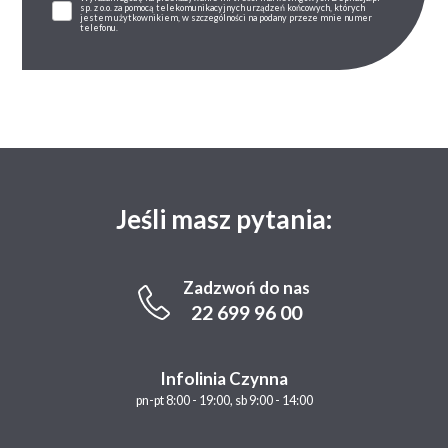
sp. z o.o. za pomocą telekomunikacyjnych urządzeń końcowych, których
jestem użytkownikiem, w szczególności na podany przeze mnie numer
telefonu.
Jeśli masz pytania:
Zadzwoń do nas
22 699 96 00
Infolinia Czynna
pn-pt 8:00 - 19:00, sb 9:00 - 14:00