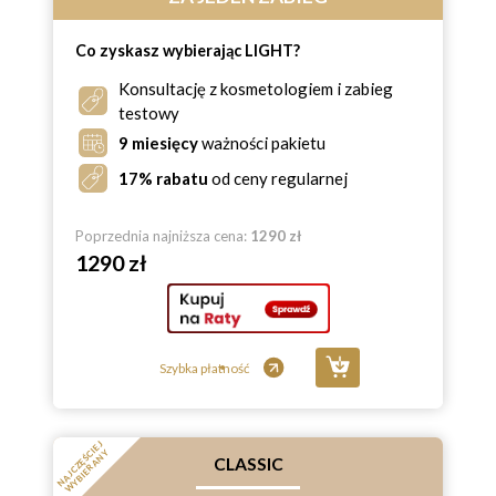
Co zyskasz wybierając LIGHT?
Konsultację z kosmetologiem i zabieg
testowy
9 miesięcy
ważności pakietu
17% rabatu
od ceny regularnej
Poprzednia najniższa cena:
1290 zł
1290 zł
Szybka płatność
N
A
J
C
Z
Ę
Ś
E
J
W
Y
B
I
E
R
A
N
C
I
Y
CLASSIC