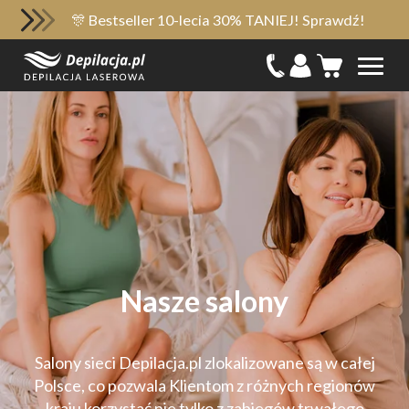
🎊 Bestseller 10-lecia 30% TANIEJ! Sprawdź!
Nasze salony
Salony sieci Depilacja.pl zlokalizowane są w całej
Polsce, co pozwala Klientom z różnych regionów
kraju korzystać nie tylko z zabiegów trwałego