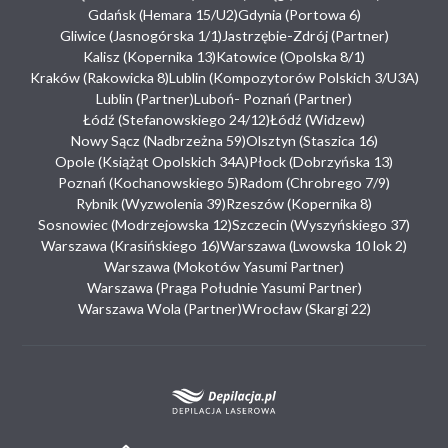
Gdańsk (Hemara 15/U2)
Gdynia (Portowa 6)
Gliwice (Jasnogórska 1/1)
Jastrzębie-Zdrój (Partner)
Kalisz (Kopernika 13)
Katowice (Opolska 8/1)
Kraków (Rakowicka 8)
Lublin (Kompozytorów Polskich 3/U3A)
Lublin (Partner)
Luboń- Poznań (Partner)
Łódź (Stefanowskiego 24/12)
Łódź (Widzew)
Nowy Sącz (Nadbrzeżna 59)
Olsztyn (Staszica 16)
Opole (Książąt Opolskich 34A)
Płock (Dobrzyńska 13)
Poznań (Kochanowskiego 5)
Radom (Chrobrego 7/9)
Rybnik (Wyzwolenia 39)
Rzeszów (Kopernika 8)
Sosnowiec (Modrzejowska 12)
Szczecin (Wyszyńskiego 37)
Warszawa (Krasińskiego 16)
Warszawa (Lwowska 10 lok 2)
Warszawa (Mokotów Yasumi Partner)
Warszawa (Praga Południe Yasumi Partner)
Warszawa Wola (Partner)
Wrocław (Skargi 22)