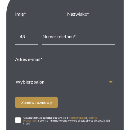
Wybierz salon
Zamów rozmowę
*Oświadczam, że zapoznałem/-am się z
Regulaminem
i
Polityką
Prywatności
serwisu internetowego www.depilacja.pl oraz akceptuję ich
treść.