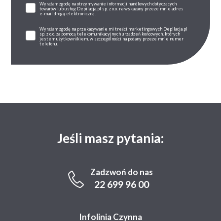
Wyrażam zgodę na otrzymywanie informacji handlowych dotyczących
towarów lub usług Depilacja.pl sp. z o.o. na wskazany przeze mnie adres
e-mail drogą elektroniczną.
Wyrażam zgodę na przekazywanie mi treści marketingowych Depilacja.pl
sp. z o.o. za pomocą telekomunikacyjnych urządzeń końcowych, których
jestem użytkownikiem, w szczególności na podany przeze mnie numer
telefonu.
Jeśli masz pytania:
Zadzwoń do nas
22 699 96 00
Infolinia Czynna