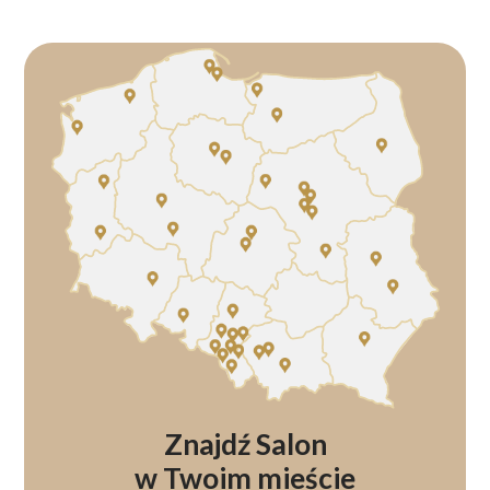
Znajdź Salon
w Twoim mieście