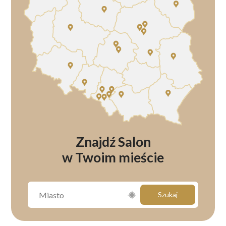
Znajdź Salon
w Twoim mieście
Szukaj