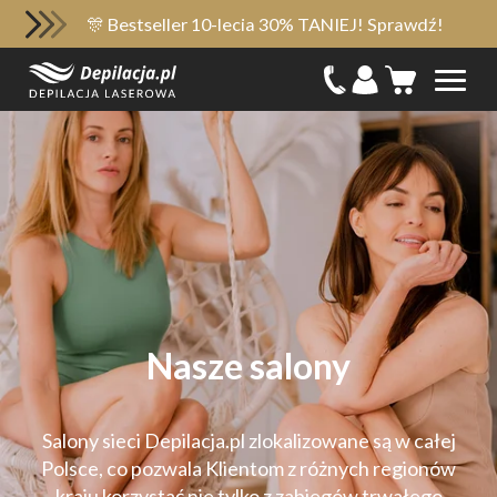
🎊 Bestseller 10-lecia 30% TANIEJ! Sprawdź!
Nasze salony
Salony sieci Depilacja.pl zlokalizowane są w całej
Polsce, co pozwala Klientom z różnych regionów
kraju korzystać nie tylko z zabiegów trwałego