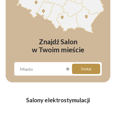
Znajdź Salon
w Twoim mieście
Szukaj
Salony elektrostymulacji