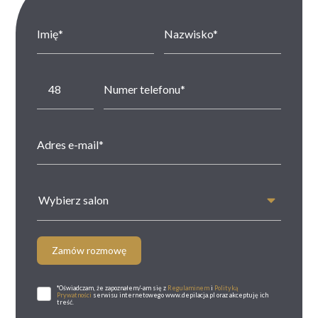
Wybierz salon
Zamów rozmowę
*Oświadczam, że zapoznałem/-am się z
Regulaminem
i
Polityką
Prywatności
serwisu internetowego www.depilacja.pl oraz akceptuję ich
treść.