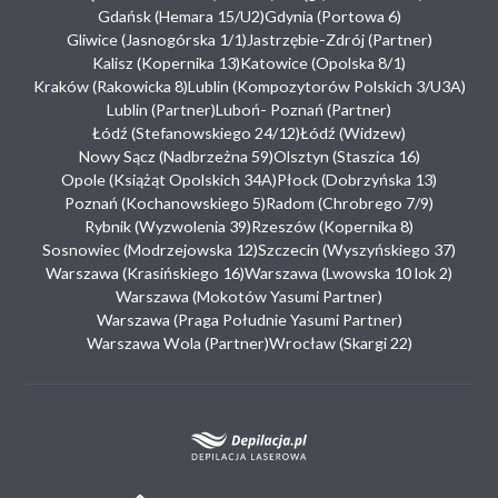
Gdańsk (Hemara 15/U2)
Gdynia (Portowa 6)
Gliwice (Jasnogórska 1/1)
Jastrzębie-Zdrój (Partner)
Kalisz (Kopernika 13)
Katowice (Opolska 8/1)
Kraków (Rakowicka 8)
Lublin (Kompozytorów Polskich 3/U3A)
Lublin (Partner)
Luboń- Poznań (Partner)
Łódź (Stefanowskiego 24/12)
Łódź (Widzew)
Nowy Sącz (Nadbrzeżna 59)
Olsztyn (Staszica 16)
Opole (Książąt Opolskich 34A)
Płock (Dobrzyńska 13)
Poznań (Kochanowskiego 5)
Radom (Chrobrego 7/9)
Rybnik (Wyzwolenia 39)
Rzeszów (Kopernika 8)
Sosnowiec (Modrzejowska 12)
Szczecin (Wyszyńskiego 37)
Warszawa (Krasińskiego 16)
Warszawa (Lwowska 10 lok 2)
Warszawa (Mokotów Yasumi Partner)
Warszawa (Praga Południe Yasumi Partner)
Warszawa Wola (Partner)
Wrocław (Skargi 22)