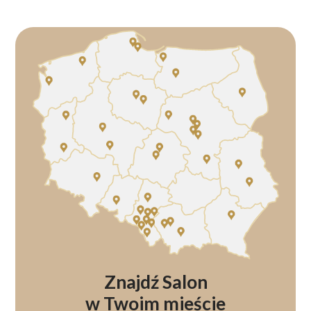
Znajdź Salon
w Twoim mieście