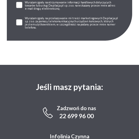
Wyrażam zgodę na otrzymywanie informacji handlowych dotyczących
towarów lub usług Depilacja.pl sp. z o.o. na wskazany przeze mnie adres
e-mail drogą elektroniczną.
Wyrażam zgodę na przekazywanie mi treści marketingowych Depilacja.pl
sp. z o.o. za pomocą telekomunikacyjnych urządzeń końcowych, których
jestem użytkownikiem, w szczególności na podany przeze mnie numer
telefonu.
Jeśli masz pytania:
Zadzwoń do nas
22 699 96 00
Infolinia Czynna