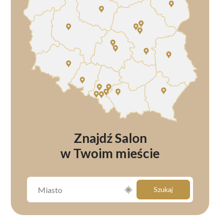
Znajdź Salon
w Twoim mieście
Szukaj