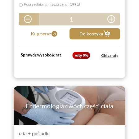
Poprzednia najniższa cena:
199 zł
i
1
5
Kup teraz
Do koszyka
Sprawdź wysokość rat
Oblicz raty
Endermologia dwóch części ciała
uda + pośladki