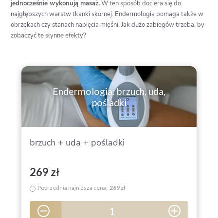
jednocześnie wykonują masaż.
W ten sposób dociera się do
najgłębszych warstw tkanki skórnej. Endermologia pomaga także w
obrzękach czy stanach napięcia mięśni. Jak dużo zabiegów trzeba, by
zobaczyć te słynne efekty?
Endermologia: brzuch, uda,
pośladki
brzuch + uda + pośladki
269 zł
Poprzednia najniższa cena:
269 zł
i
1