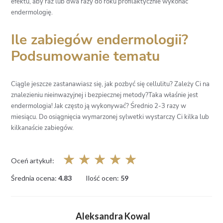
efektu, aby raz lub dwa razy do roku profilaktycznie wykonać
endermologię.
Ile zabiegów endermologii?
Podsumowanie tematu
Ciągle jeszcze zastanawiasz się, jak pozbyć się cellulitu? Zależy Ci na
znalezieniu nieinwazyjnej i bezpiecznej metody?Taka właśnie jest
endermologia! Jak często ją wykonywać? Średnio 2-3 razy w
miesiącu. Do osiągnięcia wymarzonej sylwetki wystarczy Ci kilka lub
kilkanaście zabiegów.
☆
☆
☆
☆
☆
Oceń artykuł:
Średnia ocena:
4.83
Ilość ocen:
59
Aleksandra Kowal