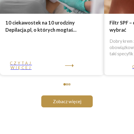
10 ciekawostek na 10 urodziny
Filtr SPF –
Depilacja.pl, o których mogłaś...
wybrać
Dobry krem z
obowiązkowy 
taki specyfik
CZYTAJ
WIĘCEJ
Zobacz więcej