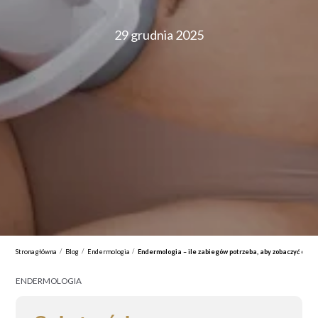
29 grudnia 2025
/
/
/
Strona główna
Blog
Endermologia
Endermologia – ile zabiegów potrzeba, aby zobaczyć efekt
ENDERMOLOGIA