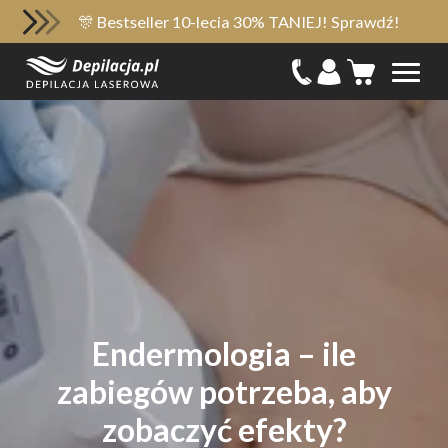
🎊 Bestseller 10-lecia 30% TANIEJ! Sprawdź!
Endermologia – ile
zabiegów potrzeba, aby
zobaczyć efekty?