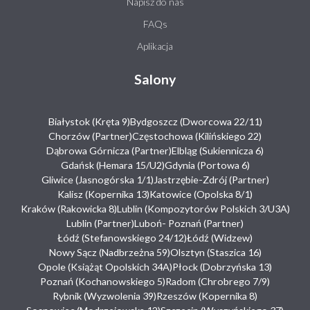
Napisz do nas
FAQs
Aplikacja
Salony
Białystok (Kręta 9)
Bydgoszcz (Dworcowa 22/11)
Chorzów (Partner)
Częstochowa (Kilińskiego 22)
Dąbrowa Górnicza (Partner)
Elbląg (Sukiennicza 6)
Gdańsk (Hemara 15/U2)
Gdynia (Portowa 6)
Gliwice (Jasnogórska 1/1)
Jastrzębie-Zdrój (Partner)
Kalisz (Kopernika 13)
Katowice (Opolska 8/1)
Kraków (Rakowicka 8)
Lublin (Kompozytorów Polskich 3/U3A)
Lublin (Partner)
Luboń- Poznań (Partner)
Łódź (Stefanowskiego 24/12)
Łódź (Widzew)
Nowy Sącz (Nadbrzeżna 59)
Olsztyn (Staszica 16)
Opole (Książąt Opolskich 34A)
Płock (Dobrzyńska 13)
Poznań (Kochanowskiego 5)
Radom (Chrobrego 7/9)
Rybnik (Wyzwolenia 39)
Rzeszów (Kopernika 8)