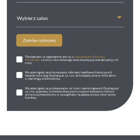
Wybierz salon
Zamów rozmowę
*Oświadczam, że zapoznałem/-am się z
Regulaminem
i
Polityką
Prywatności
serwisu internetowego www.depilacja.pl oraz akceptuję ich
treść.
Wyrażam zgodę na otrzymywanie informacji handlowych dotyczących
towarów lub usług Depilacja.pl sp. z o.o. na wskazany przeze mnie adres
e-mail drogą elektroniczną.
Wyrażam zgodę na przekazywanie mi treści marketingowych Depilacja.pl
sp. z o.o. za pomocą telekomunikacyjnych urządzeń końcowych, których
jestem użytkownikiem, w szczególności na podany przeze mnie numer
telefonu.