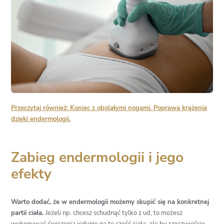
Przeczytaj również: Koniec z obolałymi nogami. Poprawa krążenia
dzięki endermologii.
Zabieg endermologii i jego
efekty
Warto dodać, że w endermologii możemy skupić się na konkretnej
partii ciała.
Jeżeli np. chcesz schudnąć tylko z ud, to możesz
wykonywać ćwiczenia jedynie na tę część ciała, ale by rzeczywiście