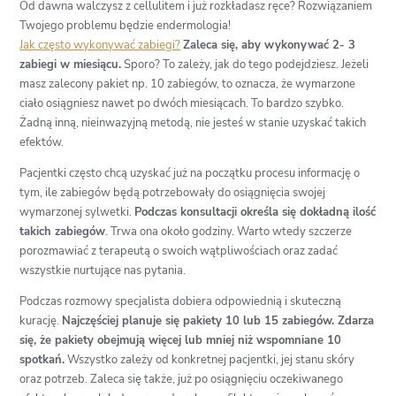
Od dawna walczysz z cellulitem i już rozkładasz ręce? Rozwiązaniem
Twojego problemu będzie endermologia!
Jak często wykonywać zabiegi?
Zaleca się, aby wykonywać 2- 3
zabiegi w miesiącu.
Sporo? To zależy, jak do tego podejdziesz. Jeżeli
masz zalecony pakiet np. 10 zabiegów, to oznacza, że wymarzone
ciało osiągniesz nawet po dwóch miesiącach. To bardzo szybko.
Żadną inną, nieinwazyjną metodą, nie jesteś w stanie uzyskać takich
efektów.
Pacjentki często chcą uzyskać już na początku procesu informację o
tym, ile zabiegów będą potrzebowały do osiągnięcia swojej
wymarzonej sylwetki.
Podczas konsultacji określa się dokładną ilość
takich zabiegów
. Trwa ona około godziny. Warto wtedy szczerze
porozmawiać z terapeutą o swoich wątpliwościach oraz zadać
wszystkie nurtujące nas pytania.
Podczas rozmowy specjalista dobiera odpowiednią i skuteczną
kurację.
Najczęściej planuje się pakiety 10 lub 15 zabiegów. Zdarza
się, że pakiety obejmują więcej lub mniej niż wspomniane 10
spotkań.
Wszystko zależy od konkretnej pacjentki, jej stanu skóry
oraz potrzeb. Zaleca się także, już po osiągnięciu oczekiwanego