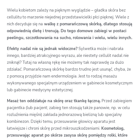
Wielu kobietom zależy na pięknym wyglądzie – gładka skóra bez
cellulitu to marzenie niejednej przedstawicielki płci pięknej. Wiele z
nich decyduje się na
walkę z pomarańczową skórką, dlatego stosują
odpowiednią dietę i trenują. Do tego domowe zabiegi w postaci
peelingu, szczotkowania na sucho, rolowania i wielu, wielu innych.
Efekty nadal nie są jednak widoczne?
Sylwetka może i nabrała
innego, bardziej atrakcyjnego wyrazu, ale niestety cellulit nadal nie
zniknął? Tutaj na własną rękę nie możemy tak naprawdę za dużo
zdziałać. Pomarańczową skórkę bardzo trudno jest usunąć, chyba, że
z pomocą przyjdzie nam endermologia. Jest to rodzaj masażu
wykonywanego specjalnym urządzeniem w gabinecie kosmetycznym
lub gabinecie medycyny estetycznej.
Masaż ten oddziałuje na skórę oraz tkankę łączną.
Przed zabiegiem
pacjentka (lub pacjent; zabieg ten stosują także panowie, np. w celu
rozluźnienia mięśni) zakłada jednorazową bielizną lub specjalny
kombinezon. Dzięki temu, przesuwanie głowicy aparatu jest
łatwiejsze i chroni skórę przed mikrouszkodzeniami.
Kosmetolog,
przesuwając aparat po skórze zasysa skórę pomiędzy rolki, które