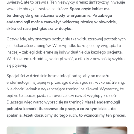
uwierzyć, ale to prawda! Ten niezwykły drenaż limfatyczny, niweluje
wszelkie obrzęki i zastoje na skórze.
Spora część kobiet ma
tendencję do gromadzenia wody w organizmie. Po zabiegu
endermologii można zauważyć widoczną różnicę w obwodzie,
skóra od razu jest gładsza w dotyku.
Oczywiście, aby znacząco pozbyć się tkanki tłuszczowej potrzebnych
jest kilkanaście zabiegów. W przypadku każdej osoby wygląda to
inaczej – zabiegi dobierane są indywidualnie dla każdego pacjenta.
Warto zatem uzbroić się w cierpliwość, a efekty z pewnością szybko
się pojawią.
Specjaliści w dziedzinie kosmetologii radzą, aby po masażu
endermologii, najlepiej w przeciągu dwóch godzin, wykonać trening.
Nie chodzi jednak o wykańczające treningi na siłowni. Wystarczy, że
będzie to spacer, jazda na rowerze, czy nawet wygłupy z dziećmi.
Dlaczego więc warto wybrać się na trening?
Masaż endermologii
pobudza komórki tłuszczowe do pracy, a co za tym idzie – do
spalania. Jeżeli dorzucimy do tego ruch, to wzmocnimy ten proces.