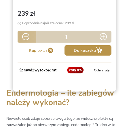
239 zł
Poprzednia najniższa cena:
239 zł
i
1
5
Kup teraz
Do koszyka
Sprawdź wysokość rat
Oblicz raty
Endermologia – ile zabiegów
należy wykonać?
Niewiele osób zdaje sobie sprawę z tego, że widoczne efekty są
zauważalne już po pierwszym zabiegu endermologii! Trudno w to