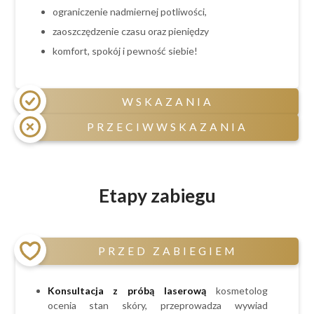
ograniczenie nadmiernej potliwości,
zaoszczędzenie czasu oraz pieniędzy
komfort, spokój i pewność siebie!
WSKAZANIA
PRZECIWWSKAZANIA
niechciane owłosienie na ciele,
skłonność do podrażnień i wrastających
Przeciwwskazania czasowe:
włosków,
ciąża i okres laktacji,
Etapy zabiegu
czerwone krosty po goleniu,
świeżo opalony obszar depilacji,
nadmierna potliwość,
przyjmowanie leków sterydowych,
brak czasu
antydepresyjnych, psychotropowych,
PRZED ZABIEGIEM
hormonalnych, światłouczulających oraz
antybiotyków,
spożywanie alkoholu (na 24h przed zabiegiem)
Konsultacja z próbą laserową
kosmetolog
Przeciwwskazania bezwzględne stałe:
ocenia stan skóry, przeprowadza wywiad