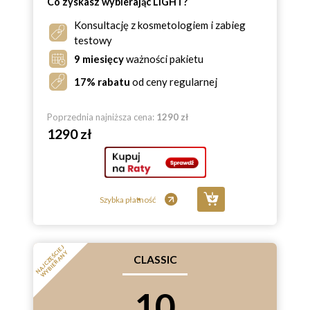
Co zyskasz wybierając LIGHT?
Konsultację z kosmetologiem i zabieg
testowy
9 miesięcy
ważności pakietu
17% rabatu
od ceny regularnej
Poprzednia najniższa cena:
1290 zł
1290 zł
Szybka płatność
N
A
J
C
Z
Ę
Ś
E
J
W
Y
B
I
E
R
A
N
C
I
Y
CLASSIC
10