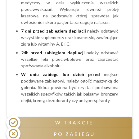
medyczny w celu wykluczenia wszelkich
przewlekłe choroby skóry np. bielactwo,
przeciwwskazań. Wykonuje również próbę
łuszczyca,
laserową, na podstawie której sprawdza jak
metalowe implanty lub stymulatory serca,
owłosienie i skóra pacjenta zareaguje na laser.
epilepsja,
7 dni przed zabiegiem depilacji
należy odstawić
choroby nowotworowe,
wszystkie suplementy oraz kosmetyki, zawierające
zioła lub witaminy A, E i C.
zaburzenia krzepnięcia krwi,
24h przed zabiegiem
depilacji
należy odstawić
tendencje do powstawanie przebrwień i
wszelkie leki przeciwbólowe oraz zaprzestać
bliznowców.
spożywania alkoholu.
W dniu zabiegu lub dzień przed
miejsce
poddawane zabiegowi, należy ogolić maszynką do
golenia. Skóra powinna być czysta i pozbawiona
wszelkich specyfików takich jak balsamy, bronzery,
olejki, kremy, dezodoranty czy antyperspiranty.
W TRAKCIE
PO ZABIEGU