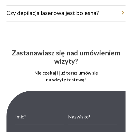
Zabiegi wykonywane są co 4–8 tygodni, w zależności od obszaru
ciała i fazy wzrostu włosa.
Czy depilacja laserowa jest bolesna?
Dzięki systemom chłodzącym oraz innowacyjnym technologiom
zabiegi są niemal bezbolesne.
Zastanawiasz się nad umówieniem
wizyty?
Nie czekaj i już teraz umów się
na wizytę testową!