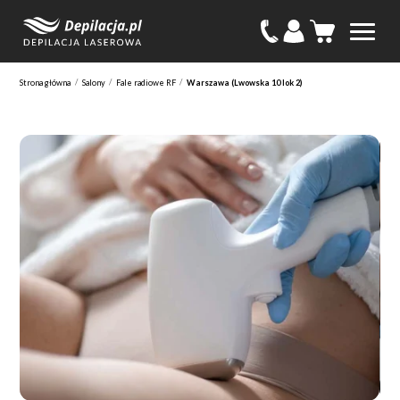
/
/
/
Strona główna
Salony
Fale radiowe RF
Warszawa (Lwowska 10 lok 2)