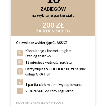
ZABIEGÓW
na wybrane partie ciała
200 ZŁ
ZA JEDEN ZABIEG
Co zyskasz wybierając CLASSIC?
Konsultację z kosmetologiem
i zabieg testowy
13 miesięcy
ważności pakietu
Otrzymujesz
VOUCHER 100 zł
na inne
usługi
GRATIS!
1 partia ciała
w pełni wydepilowana
23% rabatu
od ceny regularnej
Poprzednia najniższa cena:
1999 zł