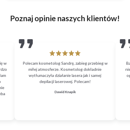
Poznaj opinie naszych klientów!
ię w
Polecam kosmetolog Sandrę, zabieg przebieg w
B
rdzo
miłej atmosferze. Kosmetolog dokładnie
ni
głam
wytłumaczyła działanie lasera jak i samej
o
o
depilacji laserowej. Polecam!
nie
Dawid Knapik
eba