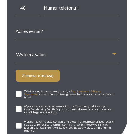
Wybierz salon
Zamów rozmowę
*Oświadczam, że zapoznałem/-am się z
Regulaminem
i
Polityką
Prywatności
serwisu internetowego www.depilacja.pl oraz akceptuję ich
treść.
Wyrażam zgodę na otrzymywanie informacji handlowych dotyczących
towarów lub usług Depilacja.pl sp. z o.o. na wskazany przeze mnie adres
e-mail drogą elektroniczną.
Wyrażam zgodę na przekazywanie mi treści marketingowych Depilacja.pl
sp. z o.o. za pomocą telekomunikacyjnych urządzeń końcowych, których
jestem użytkownikiem, w szczególności na podany przeze mnie numer
telefonu.