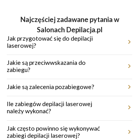
Najczęściej zadawane pytania w
Salonach Depilacja.pl
Jak przygotować się do depilacji
laserowej?
Przed zabiegiem miejsce poddane depilacji należy ogolić maszynką
jednorazową. Należy unikać opalania oraz stosowania kremów
Jakie są przeciwwskazania do
depilacyjnych, depilatorów czy pęsety.
zabiegu?
Depilacja laserowa nie jest zalecana w przypadku ciąży, świeżej
opalenizny, aktywnych infekcji skórnych czy podczas brania leków
Jakie są zalecenia pozabiegowe?
światłouczulających.
Po zabiegu warto unikać gorących kąpieli, sauny i intensywnego
wysiłku fizycznego przez 48 godzin.
Ile zabiegów depilacji laserowej
należy wykonać?
Aby uzyskać trwałe efekty, konieczna jest seria 6–9 zabiegów,
dostosowana indywidualnie do potrzeb klienta.
Jak często powinno się wykonywać
zabiegi depilacji laserowej?