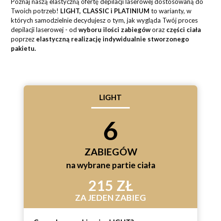
Poznaj naszą elastyczną ofertę depilacji laserowej dostosowaną do
Twoich potrzeb!
LIGHT, CLASSIC i PLATINIUM
to warianty, w
których samodzielnie decydujesz o tym, jak wygląda Twój proces
depilacji laserowej - od
wyboru ilości zabiegów
oraz
części ciała
poprzez
elastyczną realizację indywidualnie stworzonego
pakietu.
LIGHT
6
ZABIEGÓW
na wybrane partie ciała
215 ZŁ
ZA JEDEN ZABIEG