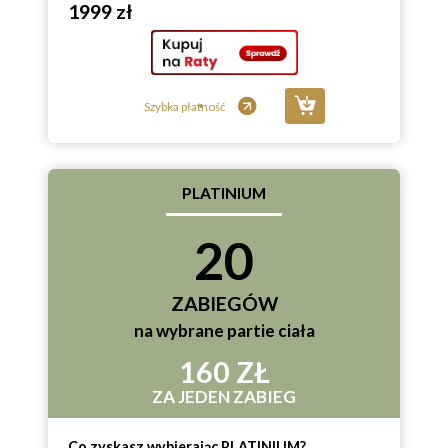
1999 zł
Szybka płatność
PLATINIUM
20
ZABIEGÓW
na wybrane partie ciała
160 ZŁ
ZA JEDEN ZABIEG
Co zyskasz wybierając PLATINIUM?