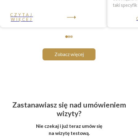
taki specyfik
CZYTAJ
WIĘCEJ
Zobacz więcej
Zastanawiasz się nad umówieniem
wizyty?
Nie czekaj i już teraz umów się
na wizytę testową.