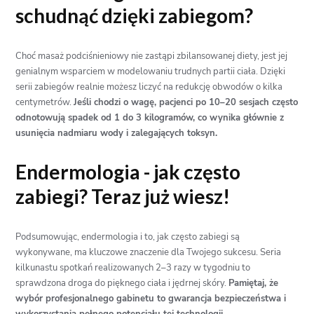
schudnąć dzięki zabiegom?
Choć masaż podciśnieniowy nie zastąpi zbilansowanej diety, jest jej
genialnym wsparciem w modelowaniu trudnych partii ciała. Dzięki
serii zabiegów realnie możesz liczyć na redukcję obwodów o kilka
centymetrów.
Jeśli chodzi o wagę, pacjenci po 10–20 sesjach często
odnotowują spadek od 1 do 3 kilogramów, co wynika głównie z
usunięcia nadmiaru wody i zalegających toksyn.
Endermologia - jak często
zabiegi? Teraz już wiesz!
Podsumowując, endermologia i to, jak często zabiegi są
wykonywane, ma kluczowe znaczenie dla Twojego sukcesu. Seria
kilkunastu spotkań realizowanych 2–3 razy w tygodniu to
sprawdzona droga do pięknego ciała i jędrnej skóry.
Pamiętaj, że
wybór profesjonalnego gabinetu to gwarancja bezpieczeństwa i