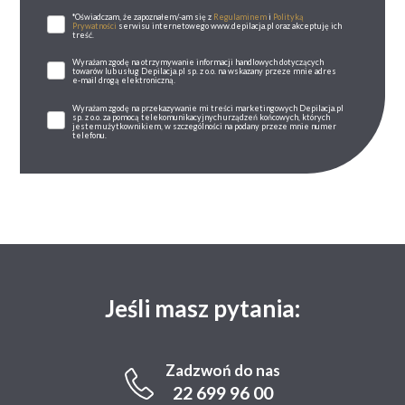
*Oświadczam, że zapoznałem/-am się z
Regulaminem
i
Polityką
Prywatności
serwisu internetowego www.depilacja.pl oraz akceptuję ich
treść.
Wyrażam zgodę na otrzymywanie informacji handlowych dotyczących
towarów lub usług Depilacja.pl sp. z o.o. na wskazany przeze mnie adres
e-mail drogą elektroniczną.
Wyrażam zgodę na przekazywanie mi treści marketingowych Depilacja.pl
sp. z o.o. za pomocą telekomunikacyjnych urządzeń końcowych, których
jestem użytkownikiem, w szczególności na podany przeze mnie numer
telefonu.
Jeśli masz pytania:
Zadzwoń do nas
22 699 96 00