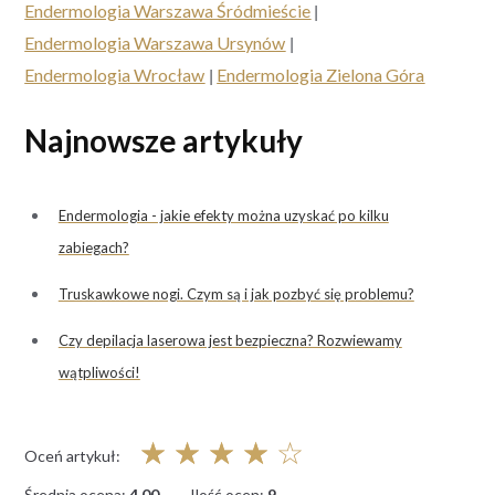
Endermologia Warszawa Śródmieście
|
Endermologia Warszawa Ursynów
|
Endermologia Wrocław
|
Endermologia Zielona Góra
Najnowsze artykuły
Endermologia - jakie efekty można uzyskać po kilku
zabiegach?
Truskawkowe nogi. Czym są i jak pozbyć się problemu?
Czy depilacja laserowa jest bezpieczna? Rozwiewamy
wątpliwości!
☆
☆
☆
☆
☆
Oceń artykuł:
Średnia ocena:
4.00
Ilość ocen:
9