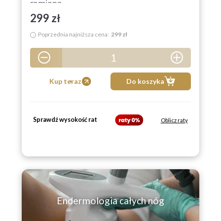
ramiona
299 zł
Poprzednia najniższa cena:
299 zł
i
1
5
Kup teraz
Do koszyka
Sprawdź wysokość rat
Oblicz raty
Endermologia całych nóg