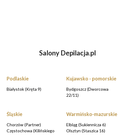
Salony Depilacja.pl
ZASTANAWIASZ SIĘ NAD ENDERMOLOGIĄ?
UMÓW WIZYTĘ KONSULTACYJNĄ przy
rezerwacji online
Podlaskie
Kujawsko - pomorskie
UMAWIAM KONSULTACJE
Białystok (Kręta 9)
Bydgoszcz (Dworcowa
22/11)
Śląskie
Warmińsko-mazurskie
Chorzów (Partner)
Elbląg (Sukiennicza 6)
Częstochowa (Kilińskiego
Olsztyn (Staszica 16)