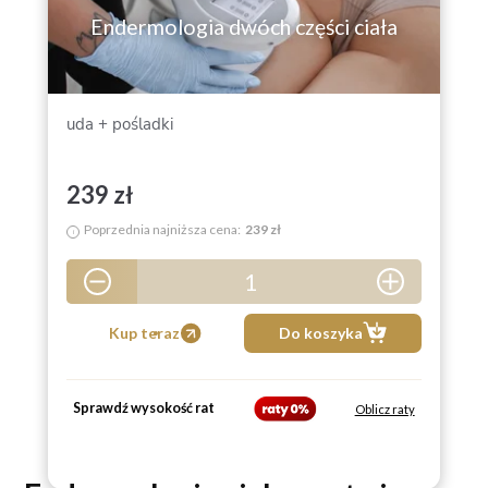
Endermologia dwóch części ciała
uda + pośladki
239 zł
Poprzednia najniższa cena:
239 zł
i
1
5
Kup teraz
Do koszyka
Sprawdź wysokość rat
Oblicz raty