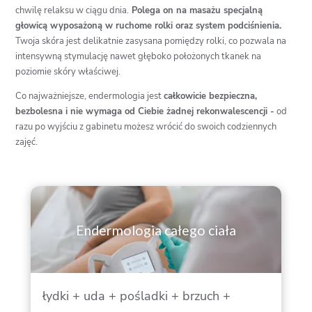
chwilę relaksu w ciągu dnia.
Polega on na masażu specjalną
głowicą wyposażoną w ruchome rolki oraz system podciśnienia.
Twoja skóra jest delikatnie zasysana pomiędzy rolki, co pozwala na
intensywną stymulację nawet głęboko położonych tkanek na
poziomie skóry właściwej.
Co najważniejsze, endermologia jest
całkowicie bezpieczna,
bezbolesna i nie wymaga od Ciebie żadnej rekonwalescencji -
od
razu po wyjściu z gabinetu możesz wrócić do swoich codziennych
zajęć.
Endermologia całego ciała
łydki + uda + pośladki + brzuch +