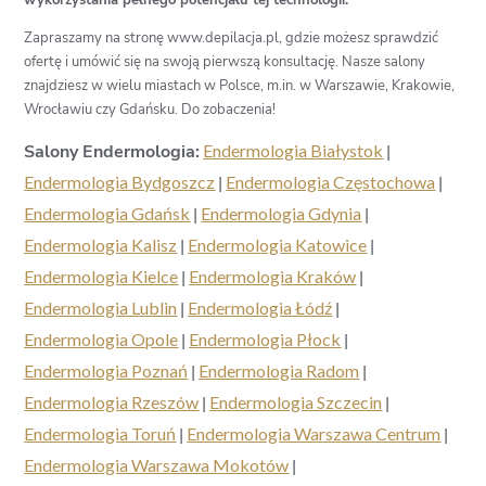
wykorzystania pełnego potencjału tej technologii.
Zapraszamy na stronę www.depilacja.pl, gdzie możesz sprawdzić
ofertę i umówić się na swoją pierwszą konsultację. Nasze salony
znajdziesz w wielu miastach w Polsce, m.in. w Warszawie, Krakowie,
Wrocławiu czy Gdańsku. Do zobaczenia!
Salony Endermologia:
Endermologia Białystok
|
Endermologia Bydgoszcz
|
Endermologia Częstochowa
|
Endermologia Gdańsk
|
Endermologia Gdynia
|
Endermologia Kalisz
|
Endermologia Katowice
|
Endermologia Kielce
|
Endermologia Kraków
|
Endermologia Lublin
|
Endermologia Łódź
|
Endermologia Opole
|
Endermologia Płock
|
Endermologia Poznań
|
Endermologia Radom
|
Endermologia Rzeszów
|
Endermologia Szczecin
|
Endermologia Toruń
|
Endermologia Warszawa Centrum
|
Endermologia Warszawa Mokotów
|