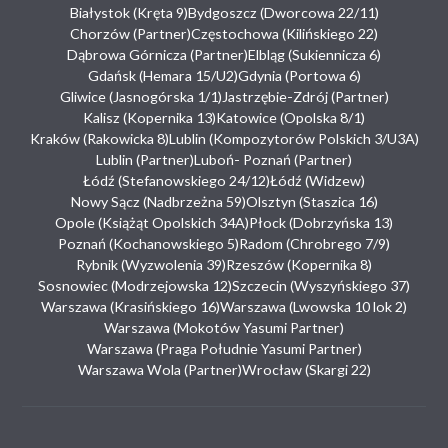
Białystok (Kręta 9)
Bydgoszcz (Dworcowa 22/11)
Chorzów (Partner)
Częstochowa (Kilińskiego 22)
Dąbrowa Górnicza (Partner)
Elbląg (Sukiennicza 6)
Gdańsk (Hemara 15/U2)
Gdynia (Portowa 6)
Gliwice (Jasnogórska 1/1)
Jastrzębie-Zdrój (Partner)
Kalisz (Kopernika 13)
Katowice (Opolska 8/1)
Kraków (Rakowicka 8)
Lublin (Kompozytorów Polskich 3/U3A)
Lublin (Partner)
Luboń- Poznań (Partner)
Łódź (Stefanowskiego 24/12)
Łódź (Widzew)
Nowy Sącz (Nadbrzeżna 59)
Olsztyn (Staszica 16)
Opole (Książąt Opolskich 34A)
Płock (Dobrzyńska 13)
Poznań (Kochanowskiego 5)
Radom (Chrobrego 7/9)
Rybnik (Wyzwolenia 39)
Rzeszów (Kopernika 8)
Sosnowiec (Modrzejowska 12)
Szczecin (Wyszyńskiego 37)
Warszawa (Krasińskiego 16)
Warszawa (Lwowska 10 lok 2)
Warszawa (Mokotów Yasumi Partner)
Warszawa (Praga Południe Yasumi Partner)
Warszawa Wola (Partner)
Wrocław (Skargi 22)