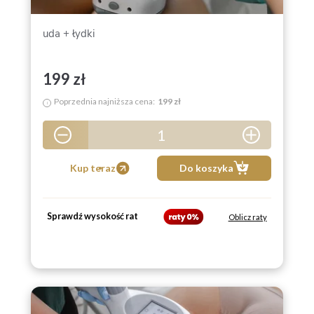
uda + łydki
199 zł
Poprzednia najniższa cena:
199 zł
i
1
5
Kup teraz
Do koszyka
Sprawdź wysokość rat
Oblicz raty