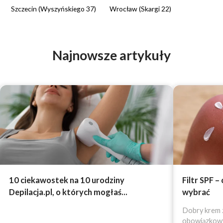
Szczecin (Wyszyńskiego 37)
Wrocław (Skargi 22)
Najnowsze artykuły
10 ciekawostek na 10 urodziny
Filtr SPF –
Depilacja.pl, o których mogłaś...
wybrać
Dobry krem z
obowiązkowy 