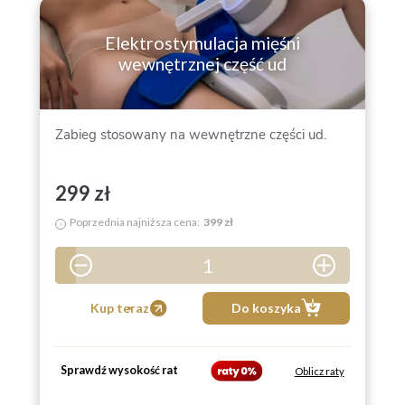
Elektrostymulacja mięśni
wewnętrznej część ud
Zabieg stosowany na wewnętrzne części ud.
299 zł
Poprzednia najniższa cena:
399 zł
i
1
5
Kup teraz
Do koszyka
10
15
Sprawdź wysokość rat
Oblicz raty