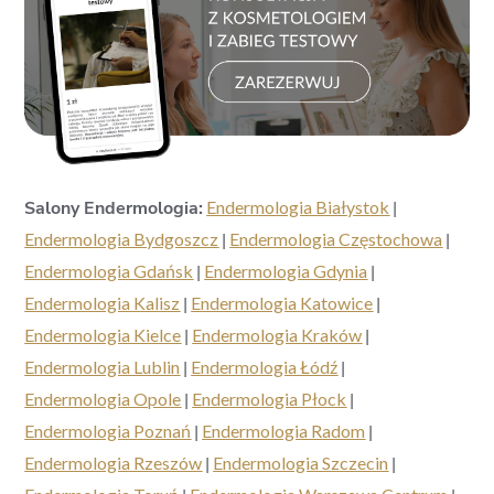
Salony Endermologia:
Endermologia Białystok
|
Endermologia Bydgoszcz
|
Endermologia Częstochowa
|
Endermologia Gdańsk
|
Endermologia Gdynia
|
Endermologia Kalisz
|
Endermologia Katowice
|
Endermologia Kielce
|
Endermologia Kraków
|
Endermologia Lublin
|
Endermologia Łódź
|
Endermologia Opole
|
Endermologia Płock
|
Endermologia Poznań
|
Endermologia Radom
|
Endermologia Rzeszów
|
Endermologia Szczecin
|