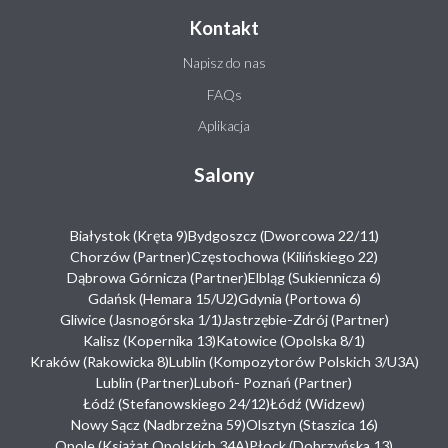
Kontakt
Napisz do nas
FAQs
Aplikacja
Salony
Białystok (Kręta 9)
Bydgoszcz (Dworcowa 22/11)
Chorzów (Partner)
Częstochowa (Kilińskiego 22)
Dąbrowa Górnicza (Partner)
Elbląg (Sukiennicza 6)
Gdańsk (Hemara 15/U2)
Gdynia (Portowa 6)
Gliwice (Jasnogórska 1/1)
Jastrzębie-Zdrój (Partner)
Kalisz (Kopernika 13)
Katowice (Opolska 8/1)
Kraków (Rakowicka 8)
Lublin (Kompozytorów Polskich 3/U3A)
Lublin (Partner)
Luboń- Poznań (Partner)
Łódź (Stefanowskiego 24/12)
Łódź (Widzew)
Nowy Sącz (Nadbrzeżna 59)
Olsztyn (Staszica 16)
Opole (Książąt Opolskich 34A)
Płock (Dobrzyńska 13)