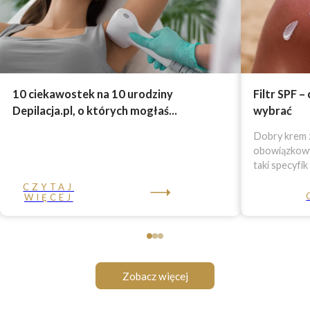
10 ciekawostek na 10 urodziny
Filtr SPF –
Depilacja.pl, o których mogłaś...
wybrać
Dobry krem z
obowiązkowy 
taki specyfik
CZYTAJ
WIĘCEJ
Zobacz więcej