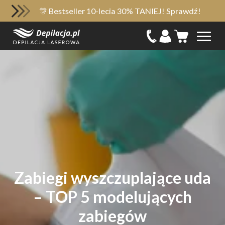
🎊 Bestseller 10-lecia 30% TANIEJ! Sprawdź!
Zabiegi wyszczuplające uda
– TOP 5 modelujących
zabiegów