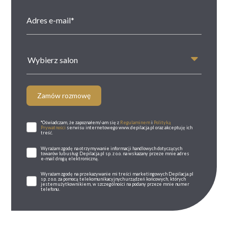
Wybierz salon
Zamów rozmowę
*Oświadczam, że zapoznałem/-am się z
Regulaminem
i
Polityką
Prywatności
serwisu internetowego www.depilacja.pl oraz akceptuję ich
treść.
Wyrażam zgodę na otrzymywanie informacji handlowych dotyczących
towarów lub usług Depilacja.pl sp. z o.o. na wskazany przeze mnie adres
e-mail drogą elektroniczną.
Wyrażam zgodę na przekazywanie mi treści marketingowych Depilacja.pl
sp. z o.o. za pomocą telekomunikacyjnych urządzeń końcowych, których
jestem użytkownikiem, w szczególności na podany przeze mnie numer
telefonu.