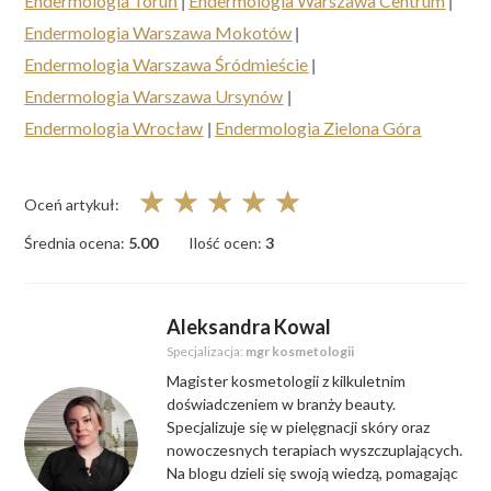
Endermologia Toruń
|
Endermologia Warszawa Centrum
|
Endermologia Warszawa Mokotów
|
Endermologia Warszawa Śródmieście
|
Endermologia Warszawa Ursynów
|
Endermologia Wrocław
|
Endermologia Zielona Góra
☆
☆
☆
☆
☆
Oceń artykuł:
Średnia ocena:
5.00
Ilość ocen:
3
Aleksandra Kowal
Specjalizacja:
mgr kosmetologii
Magister kosmetologii z kilkuletnim
doświadczeniem w branży beauty.
Specjalizuje się w pielęgnacji skóry oraz
nowoczesnych terapiach wyszczuplających.
Na blogu dzieli się swoją wiedzą, pomagając