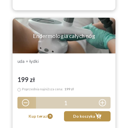
Endermologia całych nóg
uda + łydki
199 zł
Poprzednia najniższa cena:
199 zł
i
1
5
Kup teraz
Do koszyka