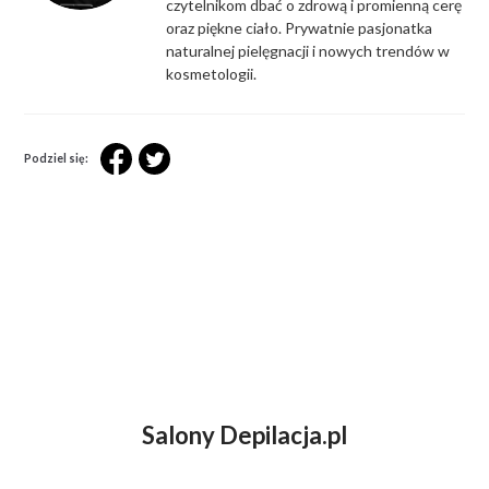
czytelnikom dbać o zdrową i promienną cerę
oraz piękne ciało. Prywatnie pasjonatka
naturalnej pielęgnacji i nowych trendów w
kosmetologii.
Podziel się:
Salony Depilacja.pl
ZASTANAWIASZ SIĘ NAD DEPILACJĄ
LASEROWĄ?
UMÓW WIZYTĘ KONSULTACYJNĄ