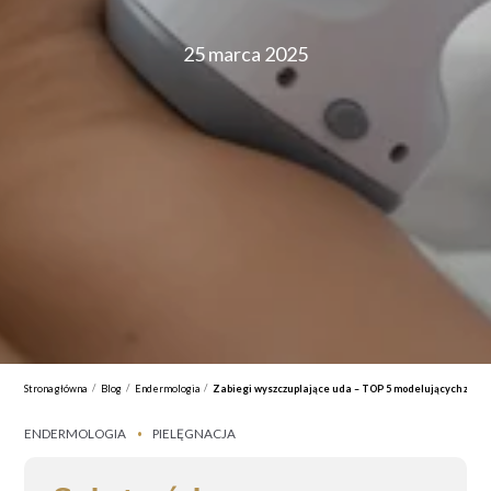
25 marca 2025
/
/
/
Strona główna
Blog
Endermologia
Zabiegi wyszczuplające uda – TOP 5 modelujących zabi
ENDERMOLOGIA
PIELĘGNACJA
•