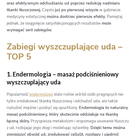
oraz efektywnym odchudzaniu ud poprzez redukcję nadmiaru
tkanki tłuszczowej.
Często
już po pierwszej wizycie
w gabinecie
medycyny estetycznej
można dostrzec pierwsze efekty.
Pamiętaj
jednak, że osiągnięcie satysfakcjonujących rezultatów
może
wymagać serii zabiegów.
Zabiegi wyszczuplające uda –
TOP 5
1. Endermologia – masaż podciśnieniowy
wyszczuplający uda
Popularność
endermologii
stale rośnie wśród osób pragnących nie
tylko zredukować tkankę tłuszczową i odchudzić uda, ale także
rozluźnić mięśnie i pozbyć się opuchlizny.
Endermologia to naturalny
masaż podciśnieniowy, który skutecznie oddziałuje na tkankę
łączną skóry.
Przyspiesza metabolizm i wspomaga usuwanie tłuszczu
z ud, rozbijając jego złogi i modelując sylwetkę.
Dzięki temu można
zmniejszyć obwód ud, zredukować cellulit, rozstępy i ujędrnić