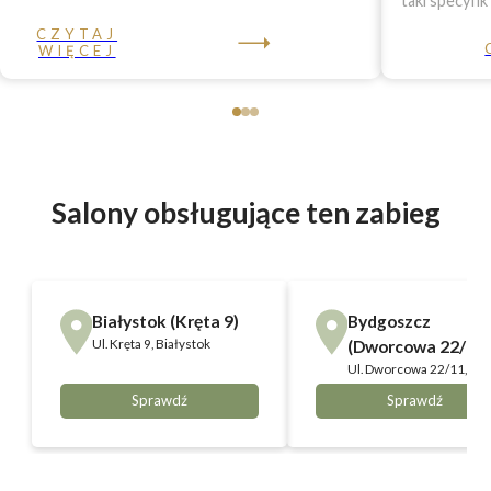
taki specyfik
CZYTAJ
WIĘCEJ
Salony obsługujące ten zabieg
Białystok (Kręta 9)
Bydgoszcz
Ul.
Kręta 9, Białystok
(Dworcowa 22/11)
Ul.
Dworcowa 22/11,
Bydgoszcz
Sprawdź
Sprawdź