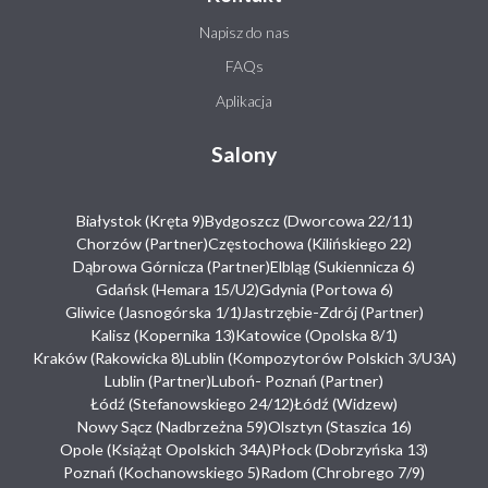
Napisz do nas
FAQs
Aplikacja
Salony
Białystok (Kręta 9)
Bydgoszcz (Dworcowa 22/11)
Chorzów (Partner)
Częstochowa (Kilińskiego 22)
Dąbrowa Górnicza (Partner)
Elbląg (Sukiennicza 6)
Gdańsk (Hemara 15/U2)
Gdynia (Portowa 6)
Gliwice (Jasnogórska 1/1)
Jastrzębie-Zdrój (Partner)
Kalisz (Kopernika 13)
Katowice (Opolska 8/1)
Kraków (Rakowicka 8)
Lublin (Kompozytorów Polskich 3/U3A)
Lublin (Partner)
Luboń- Poznań (Partner)
Łódź (Stefanowskiego 24/12)
Łódź (Widzew)
Nowy Sącz (Nadbrzeżna 59)
Olsztyn (Staszica 16)
Opole (Książąt Opolskich 34A)
Płock (Dobrzyńska 13)
Poznań (Kochanowskiego 5)
Radom (Chrobrego 7/9)