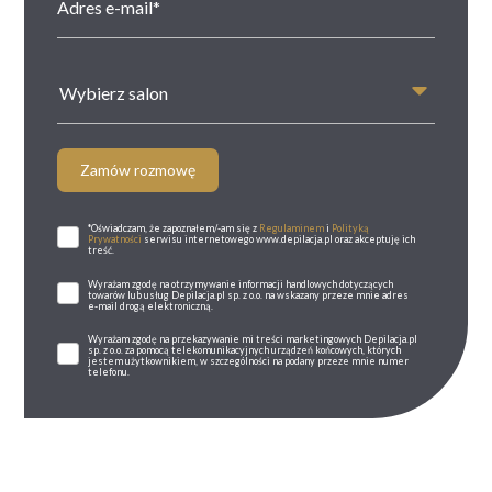
Wybierz salon
Zamów rozmowę
*Oświadczam, że zapoznałem/-am się z
Regulaminem
i
Polityką
Prywatności
serwisu internetowego www.depilacja.pl oraz akceptuję ich
treść.
Wyrażam zgodę na otrzymywanie informacji handlowych dotyczących
towarów lub usług Depilacja.pl sp. z o.o. na wskazany przeze mnie adres
e-mail drogą elektroniczną.
Wyrażam zgodę na przekazywanie mi treści marketingowych Depilacja.pl
sp. z o.o. za pomocą telekomunikacyjnych urządzeń końcowych, których
jestem użytkownikiem, w szczególności na podany przeze mnie numer
telefonu.