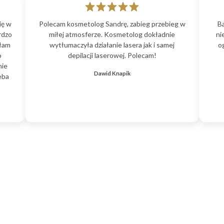
ię w
Polecam kosmetolog Sandrę, zabieg przebieg w
B
rdzo
miłej atmosferze. Kosmetolog dokładnie
ni
głam
wytłumaczyła działanie lasera jak i samej
o
o
depilacji laserowej. Polecam!
nie
Dawid Knapik
eba