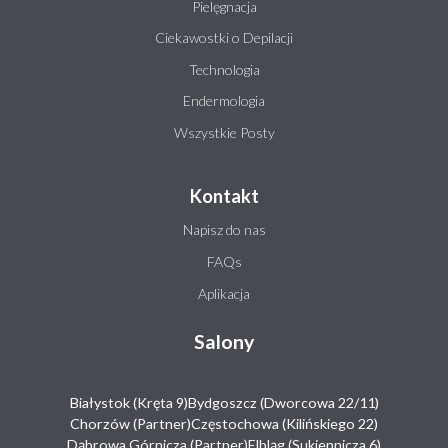
Pielęgnacja
Ciekawostki o Depilacji
Technologia
Endermologia
Wszystkie Posty
Kontakt
Napisz do nas
FAQs
Aplikacja
Salony
Białystok (Kręta 9)
Bydgoszcz (Dworcowa 22/11)
Chorzów (Partner)
Częstochowa (Kilińskiego 22)
Dąbrowa Górnicza (Partner)
Elbląg (Sukiennicza 6)