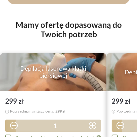
Mamy ofertę dopasowaną do
Twoich potrzeb
Depilacja laserowa klatki
Depi
piersiowej
299 zł
299 zł
Poprzednia najniższa cena:
299 zł
Poprzednia n
i
i
1
2