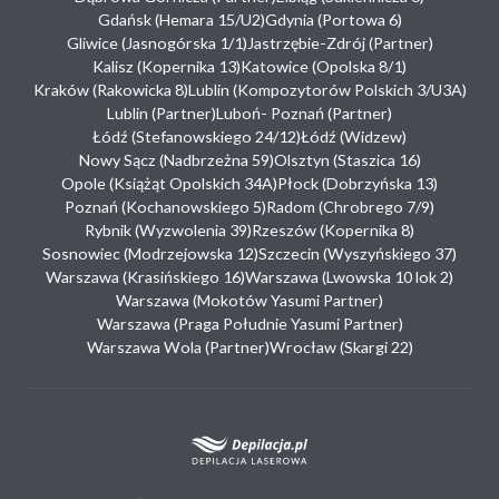
Gdańsk (Hemara 15/U2)
Gdynia (Portowa 6)
Gliwice (Jasnogórska 1/1)
Jastrzębie-Zdrój (Partner)
Kalisz (Kopernika 13)
Katowice (Opolska 8/1)
Kraków (Rakowicka 8)
Lublin (Kompozytorów Polskich 3/U3A)
Lublin (Partner)
Luboń- Poznań (Partner)
Łódź (Stefanowskiego 24/12)
Łódź (Widzew)
Nowy Sącz (Nadbrzeżna 59)
Olsztyn (Staszica 16)
Opole (Książąt Opolskich 34A)
Płock (Dobrzyńska 13)
Poznań (Kochanowskiego 5)
Radom (Chrobrego 7/9)
Rybnik (Wyzwolenia 39)
Rzeszów (Kopernika 8)
Sosnowiec (Modrzejowska 12)
Szczecin (Wyszyńskiego 37)
Warszawa (Krasińskiego 16)
Warszawa (Lwowska 10 lok 2)
Warszawa (Mokotów Yasumi Partner)
Warszawa (Praga Południe Yasumi Partner)
Warszawa Wola (Partner)
Wrocław (Skargi 22)