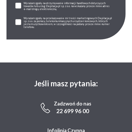
Wyrażam zgodę na otrzymywanie informacji handlowych dotyczących
towarów lub usług Depilacja.pl sp. z o.o. na wskazany przeze mnie adres
e-mail drogą elektroniczną.
Wyrażam zgodę na przekazywanie mi treści marketingowych Depilacja.pl
sp. z o.o. za pomocą telekomunikacyjnych urządzeń końcowych, których
jestem użytkownikiem, w szczególności na podany przeze mnie numer
telefonu.
Jeśli masz pytania:
Zadzwoń do nas
22 699 96 00
Infolinia Czynna