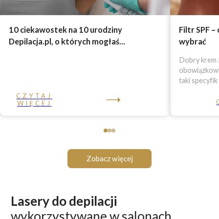
10 ciekawostek na 10 urodziny
Filtr SPF –
Depilacja.pl, o których mogłaś...
wybrać
Dobry krem z
obowiązkowy 
taki specyfik
CZYTAJ
WIĘCEJ
Zobacz więcej
Lasery do depilacji
wykorzystywane w salonach