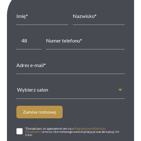
Wybierz salon
Zamów rozmowę
*Oświadczam, że zapoznałem/-am się z
Regulaminem
i
Polityką
Prywatności
serwisu internetowego www.depilacja.pl oraz akceptuję ich
treść.