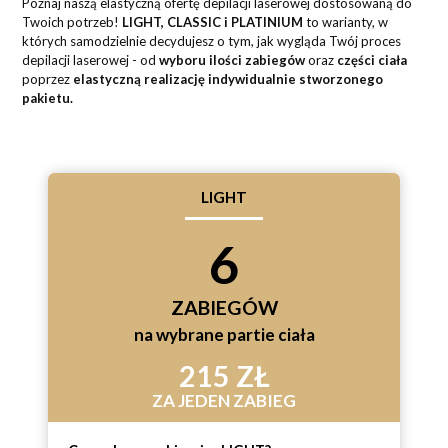
Poznaj naszą elastyczną ofertę depilacji laserowej dostosowaną do
Twoich potrzeb!
LIGHT, CLASSIC i PLATINIUM
to warianty, w
których samodzielnie decydujesz o tym, jak wygląda Twój proces
depilacji laserowej - od
wyboru ilości zabiegów
oraz
części ciała
poprzez
elastyczną realizację indywidualnie stworzonego
pakietu.
LIGHT
6
ZABIEGÓW
na wybrane partie ciała
215 ZŁ
ZA JEDEN ZABIEG