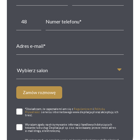
Wybierz salon
Zamów rozmowę
*Oświadczam, że zapoznałem/-am się z
Regulaminem
i
Polityką
Prywatności
serwisu internetowego www.depilacja.pl oraz akceptuję ich
treść.
Wyrażam zgodę na otrzymywanie informacji handlowych dotyczących
towarów lub usług Depilacja.pl sp. z o.o. na wskazany przeze mnie adres
e-mail drogą elektroniczną.