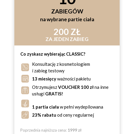
ZABIEGÓW
na wybrane partie ciała
200 ZŁ
ZA JEDEN ZABIEG
Co zyskasz wybierając CLASSIC?
Konsultację z kosmetologiem
i zabieg testowy
13 miesięcy
ważności pakietu
Otrzymujesz
VOUCHER 100 zł
na inne
usługi
GRATIS!
1 partia ciała
w pełni wydepilowana
23% rabatu
od ceny regularnej
Poprzednia najniższa cena:
1999 zł