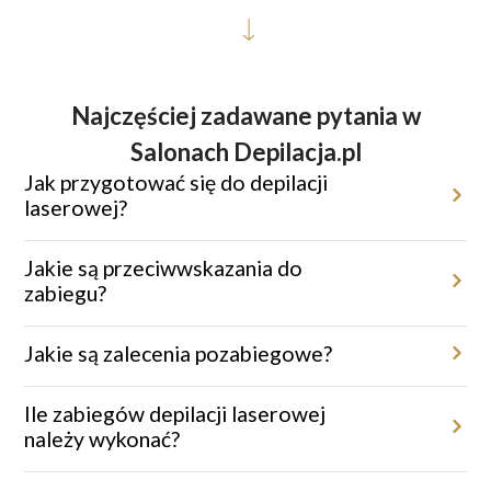
Najczęściej zadawane pytania w
Salonach Depilacja.pl
Jak przygotować się do depilacji
laserowej?
Przed zabiegiem miejsce poddane depilacji należy ogolić maszynką
jednorazową. Należy unikać opalania oraz stosowania kremów
Jakie są przeciwwskazania do
depilacyjnych, depilatorów czy pęsety.
zabiegu?
Depilacja laserowa nie jest zalecana w przypadku ciąży, świeżej
opalenizny, aktywnych infekcji skórnych czy podczas brania leków
Jakie są zalecenia pozabiegowe?
światłouczulających.
Po zabiegu warto unikać gorących kąpieli, sauny i intensywnego
wysiłku fizycznego przez 48 godzin.
Ile zabiegów depilacji laserowej
należy wykonać?
Aby uzyskać trwałe efekty, konieczna jest seria 6–9 zabiegów,