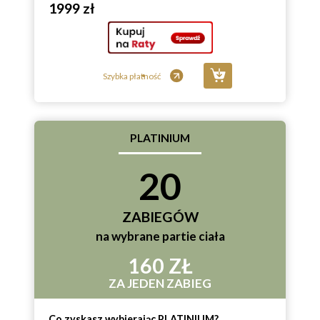
1999 zł
Szybka płatność
PLATINIUM
20
ZABIEGÓW
na wybrane partie ciała
160 ZŁ
ZA JEDEN ZABIEG
Co zyskasz wybierając PLATINIUM?