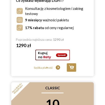
Co zyskasz wybierając LIGHT?
Konsultację z kosmetologiem i zabieg
testowy
9 miesięcy
ważności pakietu
17% rabatu
od ceny regularnej
Poprzednia najniższa cena:
1290 zł
1290 zł
Szybka płatność
N
A
J
C
Z
Ę
Ś
E
J
W
Y
B
I
E
R
A
N
C
I
Y
CLASSIC
10