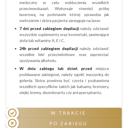
medyczny w celu wykluczenia wszelkich
przewlekłe choroby skóry np. bielactwo,
przeciwwskazań. Wykonuje również próbę
łuszczyca,
laserową, na podstawie której sprawdza jak
metalowe implanty lub stymulatory serca,
owłosienie i skóra pacjenta zareaguje na laser.
epilepsja,
7 dni przed zabiegiem depilacji
należy odstawić
choroby nowotworowe,
wszystkie suplementy oraz kosmetyki, zawierające
zioła lub witaminy A, E i C.
zaburzenia krzepnięcia krwi,
24h przed zabiegiem
depilacji
należy odstawić
tendencje do powstawanie przebrwień i
wszelkie leki przeciwbólowe oraz zaprzestać
bliznowców.
spożywania alkoholu.
W dniu zabiegu lub dzień przed
miejsce
poddawane zabiegowi, należy ogolić maszynką do
golenia. Skóra powinna być czysta i pozbawiona
wszelkich specyfików takich jak balsamy, bronzery,
olejki, kremy, dezodoranty czy antyperspiranty.
W TRAKCIE
PO ZABIEGU