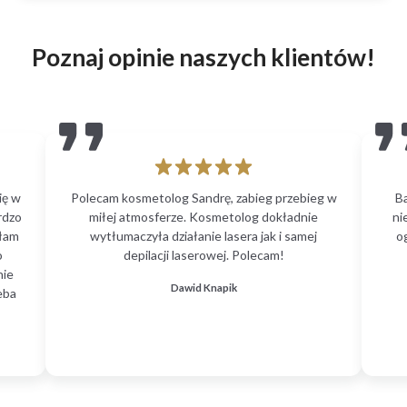
Poznaj opinie naszych klientów!
ię w
Polecam kosmetolog Sandrę, zabieg przebieg w
B
rdzo
miłej atmosferze. Kosmetolog dokładnie
ni
głam
wytłumaczyła działanie lasera jak i samej
o
o
depilacji laserowej. Polecam!
nie
Dawid Knapik
eba