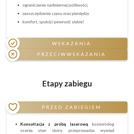
ograniczenie nadmiernej potliwości,
zaoszczędzenie czasu oraz pieniędzy
komfort, spokój i pewność siebie!
WSKAZANIA
PRZECIWWSKAZANIA
niechciane owłosienie na ciele,
skłonność do podrażnień i wrastających
Przeciwwskazania czasowe:
włosków,
ciąża i okres laktacji,
Etapy zabiegu
czerwone krosty po goleniu,
świeżo opalony obszar depilacji,
nadmierna potliwość,
przyjmowanie leków sterydowych,
brak czasu
antydepresyjnych, psychotropowych,
PRZED ZABIEGIEM
hormonalnych, światłouczulających oraz
antybiotyków,
spożywanie alkoholu (na 24h przed zabiegiem)
Konsultacja z próbą laserową
kosmetolog
Przeciwwskazania bezwzględne stałe:
ocenia stan skóry, przeprowadza wywiad