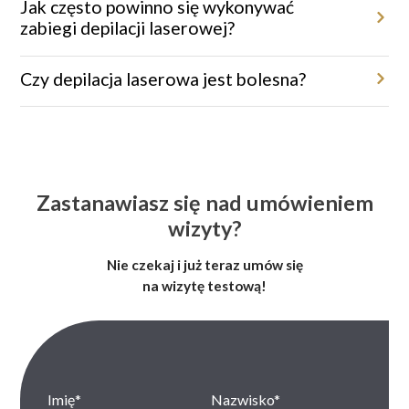
dostosowana indywidualnie do potrzeb klienta.
Jak często powinno się wykonywać
zabiegi depilacji laserowej?
Zabiegi wykonywane są co 4–8 tygodni, w zależności od obszaru
ciała i fazy wzrostu włosa.
Czy depilacja laserowa jest bolesna?
Dzięki systemom chłodzącym oraz innowacyjnym technologiom
zabiegi są niemal bezbolesne.
Zastanawiasz się nad umówieniem
wizyty?
Nie czekaj i już teraz umów się
na wizytę testową!