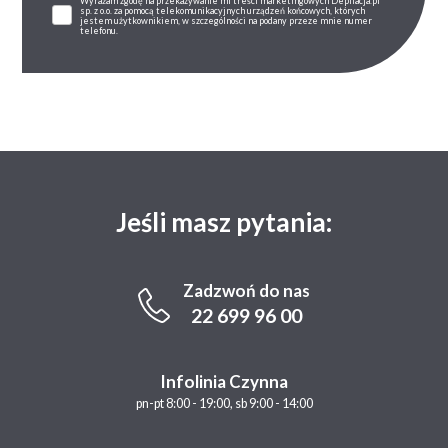
Wyrażam zgodę na przekazywanie mi treści marketingowych Depilacja.pl
sp. z o.o. za pomocą telekomunikacyjnych urządzeń końcowych, których
jestem użytkownikiem, w szczególności na podany przeze mnie numer
telefonu.
Jeśli masz pytania:
Zadzwoń do nas
22 699 96 00
Infolinia Czynna
pn-pt 8:00 - 19:00, sb 9:00 - 14:00