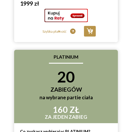
1999 zł
Szybka płatność
PLATINIUM
20
ZABIEGÓW
na wybrane partie ciała
160 ZŁ
ZA JEDEN ZABIEG
Co zyskasz wybierając PLATINIUM?