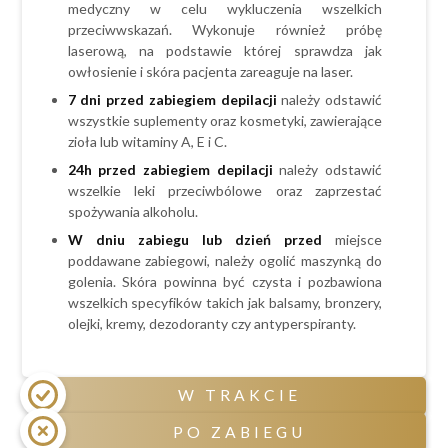
medyczny w celu wykluczenia wszelkich
przewlekłe choroby skóry np. bielactwo,
przeciwwskazań. Wykonuje również próbę
łuszczyca,
laserową, na podstawie której sprawdza jak
metalowe implanty lub stymulatory serca,
owłosienie i skóra pacjenta zareaguje na laser.
epilepsja,
7 dni przed zabiegiem depilacji
należy odstawić
choroby nowotworowe,
wszystkie suplementy oraz kosmetyki, zawierające
zioła lub witaminy A, E i C.
zaburzenia krzepnięcia krwi,
24h przed zabiegiem
depilacji
należy odstawić
tendencje do powstawanie przebrwień i
wszelkie leki przeciwbólowe oraz zaprzestać
bliznowców.
spożywania alkoholu.
W dniu zabiegu lub dzień przed
miejsce
poddawane zabiegowi, należy ogolić maszynką do
golenia. Skóra powinna być czysta i pozbawiona
wszelkich specyfików takich jak balsamy, bronzery,
olejki, kremy, dezodoranty czy antyperspiranty.
W TRAKCIE
PO ZABIEGU