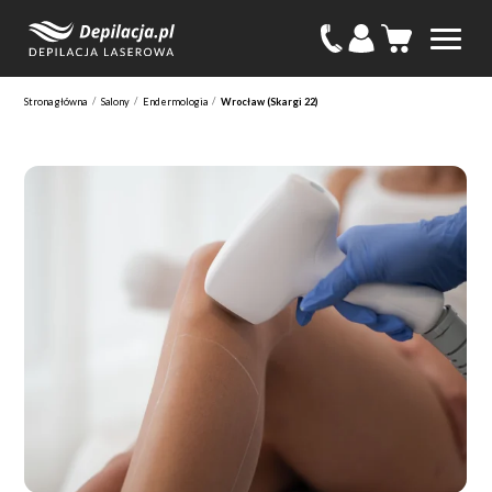
/
/
/
Strona główna
Salony
Endermologia
Wrocław (Skargi 22)