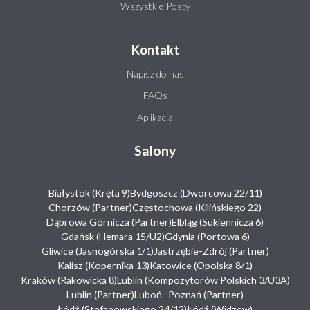
Wszystkie Posty
Kontakt
Napisz do nas
FAQs
Aplikacja
Salony
Białystok (Kręta 9)
Bydgoszcz (Dworcowa 22/11)
Chorzów (Partner)
Częstochowa (Kilińskiego 22)
Dąbrowa Górnicza (Partner)
Elbląg (Sukiennicza 6)
Gdańsk (Hemara 15/U2)
Gdynia (Portowa 6)
Gliwice (Jasnogórska 1/1)
Jastrzębie-Zdrój (Partner)
Kalisz (Kopernika 13)
Katowice (Opolska 8/1)
Kraków (Rakowicka 8)
Lublin (Kompozytorów Polskich 3/U3A)
Lublin (Partner)
Luboń- Poznań (Partner)
Łódź (Stefanowskiego 24/12)
Łódź (Widzew)