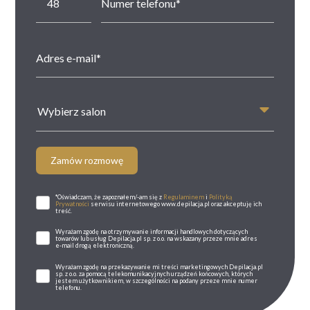
Wybierz salon
Zamów rozmowę
*Oświadczam, że zapoznałem/-am się z
Regulaminem
i
Polityką
Prywatności
serwisu internetowego www.depilacja.pl oraz akceptuję ich
treść.
Wyrażam zgodę na otrzymywanie informacji handlowych dotyczących
towarów lub usług Depilacja.pl sp. z o.o. na wskazany przeze mnie adres
e-mail drogą elektroniczną.
Wyrażam zgodę na przekazywanie mi treści marketingowych Depilacja.pl
sp. z o.o. za pomocą telekomunikacyjnych urządzeń końcowych, których
jestem użytkownikiem, w szczególności na podany przeze mnie numer
telefonu.