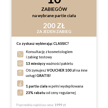
ZABIEGÓW
na wybrane partie ciała
200 ZŁ
ZA JEDEN ZABIEG
Co zyskasz wybierając CLASSIC?
Konsultację z kosmetologiem
i zabieg testowy
13 miesięcy
ważności pakietu
Otrzymujesz
VOUCHER 100 zł
na inne
usługi
GRATIS!
1 partia ciała
w pełni wydepilowana
23% rabatu
od ceny regularnej
Poprzednia najniższa cena:
1999 zł