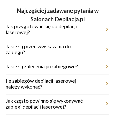
Najczęściej zadawane pytania w
Salonach Depilacja.pl
Jak przygotować się do depilacji
laserowej?
Przed zabiegiem miejsce poddane depilacji należy ogolić maszynką
jednorazową. Należy unikać opalania oraz stosowania kremów
Jakie są przeciwwskazania do
depilacyjnych, depilatorów czy pęsety.
zabiegu?
Depilacja laserowa nie jest zalecana w przypadku ciąży, świeżej
opalenizny, aktywnych infekcji skórnych czy podczas brania leków
Jakie są zalecenia pozabiegowe?
światłouczulających.
Po zabiegu warto unikać gorących kąpieli, sauny i intensywnego
wysiłku fizycznego przez 48 godzin.
Ile zabiegów depilacji laserowej
należy wykonać?
Aby uzyskać trwałe efekty, konieczna jest seria 6–9 zabiegów,
dostosowana indywidualnie do potrzeb klienta.
Jak często powinno się wykonywać
zabiegi depilacji laserowej?
Zabiegi wykonywane są co 4–8 tygodni, w zależności od obszaru