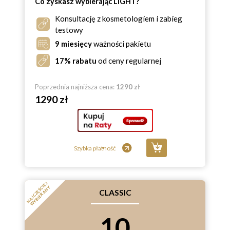
Co zyskasz wybierając LIGHT?
Konsultację z kosmetologiem i zabieg
testowy
9 miesięcy
ważności pakietu
17% rabatu
od ceny regularnej
Poprzednia najniższa cena:
1290 zł
1290 zł
Szybka płatność
N
A
J
C
Z
Ę
Ś
E
J
W
Y
B
I
E
R
A
N
C
I
Y
CLASSIC
10