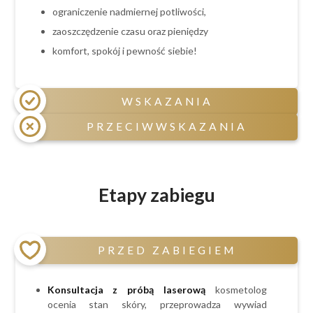
ograniczenie nadmiernej potliwości,
zaoszczędzenie czasu oraz pieniędzy
komfort, spokój i pewność siebie!
WSKAZANIA
PRZECIWWSKAZANIA
niechciane owłosienie na ciele,
skłonność do podrażnień i wrastających
Przeciwwskazania czasowe:
włosków,
ciąża i okres laktacji,
Etapy zabiegu
czerwone krosty po goleniu,
świeżo opalony obszar depilacji,
nadmierna potliwość,
przyjmowanie leków sterydowych,
brak czasu
antydepresyjnych, psychotropowych,
PRZED ZABIEGIEM
hormonalnych, światłouczulających oraz
antybiotyków,
spożywanie alkoholu (na 24h przed zabiegiem)
Konsultacja z próbą laserową
kosmetolog
Przeciwwskazania bezwzględne stałe:
ocenia stan skóry, przeprowadza wywiad