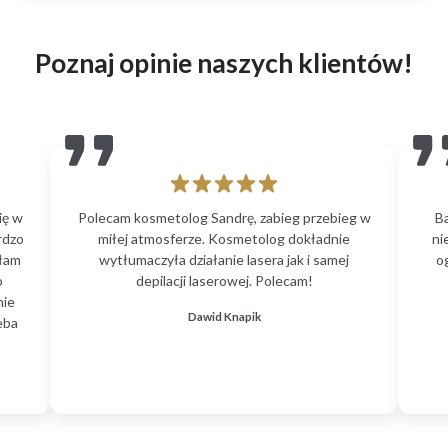
Poznaj opinie naszych klientów!
ię w
Polecam kosmetolog Sandrę, zabieg przebieg w
B
rdzo
miłej atmosferze. Kosmetolog dokładnie
ni
głam
wytłumaczyła działanie lasera jak i samej
o
o
depilacji laserowej. Polecam!
nie
Dawid Knapik
eba