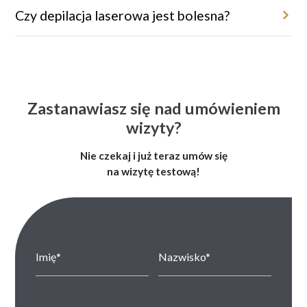
ciała i fazy wzrostu włosa.
Czy depilacja laserowa jest bolesna?
Dzięki systemom chłodzącym oraz innowacyjnym technologiom
zabiegi są niemal bezbolesne.
Zastanawiasz się nad umówieniem
wizyty?
Nie czekaj i już teraz umów się
na wizytę testową!