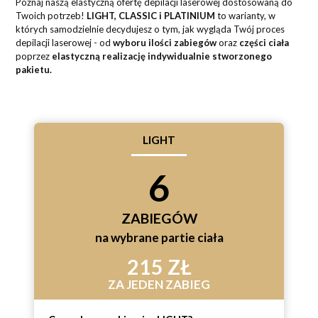
Poznaj naszą elastyczną ofertę depilacji laserowej dostosowaną do
Twoich potrzeb!
LIGHT, CLASSIC i PLATINIUM
to warianty, w
których samodzielnie decydujesz o tym, jak wygląda Twój proces
depilacji laserowej - od
wyboru ilości zabiegów
oraz
części ciała
poprzez
elastyczną realizację indywidualnie stworzonego
pakietu.
LIGHT
6
ZABIEGÓW
na wybrane partie ciała
215 ZŁ
ZA JEDEN ZABIEG