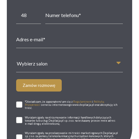
Wybierz salon
Zamów rozmowę
*Oświadczam, że zapoznałem/-am się z
Regulaminem
i
Polityką
Prywatności
serwisu internetowego www.depilacja.pl oraz akceptuję ich
treść.
Wyrażam zgodę na otrzymywanie informacji handlowych dotyczących
towarów lub usług Depilacja.pl sp. z o.o. na wskazany przeze mnie adres
e-mail drogą elektroniczną.
Wyrażam zgodę na przekazywanie mi treści marketingowych Depilacja.pl
sp. z o.o. za pomocą telekomunikacyjnych urządzeń końcowych, których