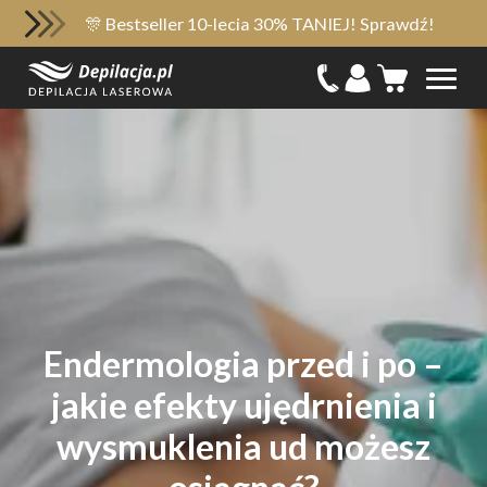
🎊 Bestseller 10-lecia 30% TANIEJ! Sprawdź!
Endermologia przed i po –
jakie efekty ujędrnienia i
wysmuklenia ud możesz