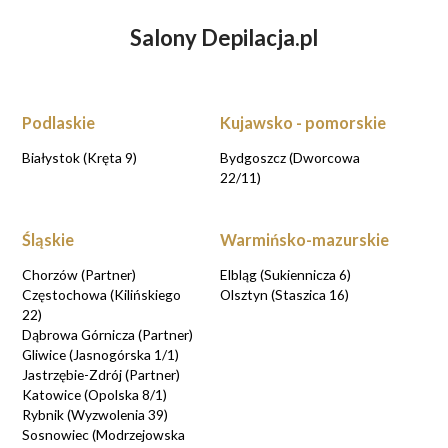
Salony Depilacja.pl
ZASTANAWIASZ SIĘ NAD ENDERMOLOGIĄ?
UMÓW WIZYTĘ KONSULTACYJNĄ przy
rezerwacji online
Podlaskie
Kujawsko - pomorskie
UMAWIAM KONSULTACJE
Białystok (Kręta 9)
Bydgoszcz (Dworcowa
22/11)
Śląskie
Warmińsko-mazurskie
Chorzów (Partner)
Elbląg (Sukiennicza 6)
Częstochowa (Kilińskiego
Olsztyn (Staszica 16)
22)
Dąbrowa Górnicza (Partner)
Gliwice (Jasnogórska 1/1)
Jastrzębie-Zdrój (Partner)
Katowice (Opolska 8/1)
Rybnik (Wyzwolenia 39)
Sosnowiec (Modrzejowska