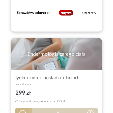
Sprawdź wysokość rat
Oblicz raty
Endermologia całego ciała
łydki + uda + pośladki + brzuch +
ramiona
299 zł
Poprzednia najniższa cena:
299 zł
i