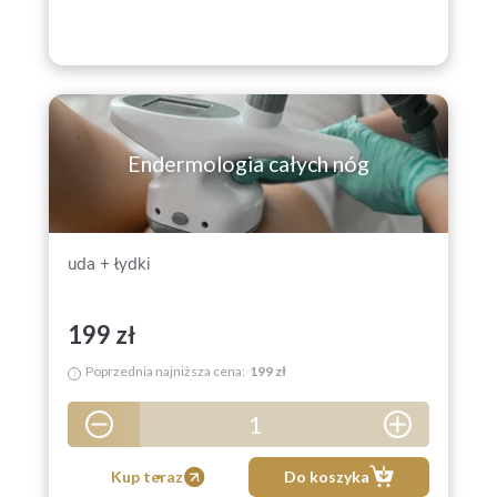
Endermologia całych nóg
uda + łydki
199 zł
Poprzednia najniższa cena:
199 zł
i
1
5
Kup teraz
Do koszyka