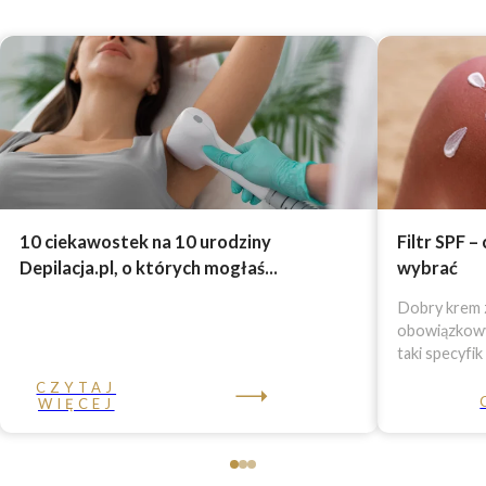
10 ciekawostek na 10 urodziny
Filtr SPF –
Depilacja.pl, o których mogłaś...
wybrać
Dobry krem z
obowiązkowy 
taki specyfik
CZYTAJ
WIĘCEJ