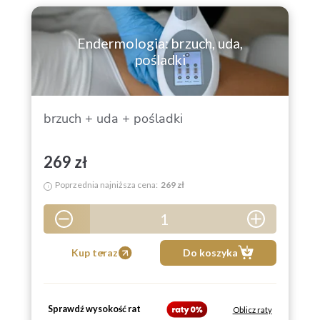
Endermologia: brzuch, uda,
pośladki
brzuch + uda + pośladki
269 zł
Poprzednia najniższa cena:
269 zł
i
1
5
Kup teraz
Do koszyka
Sprawdź wysokość rat
Oblicz raty