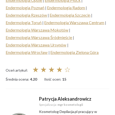
Endermologia Opole
|
Endermologia Płock
|
Endermologia Poznań
|
Endermologia Radom
|
Endermologia Rzeszów
|
Endermologia Szczecin
|
Endermologia Toruń
|
Endermologia Warszawa Centrum
|
Endermologia Warszawa Mokotów
|
Endermologia Warszawa Śródmieście
|
Endermologia Warszawa Ursynów
|
Endermologia Wrocław
|
Endermologia Zielona Góra
☆
☆
☆
☆
☆
Oceń artykuł:
Średnia ocena:
4.20
Ilość ocen:
15
Patrycja Aleksandrowicz
Specjalizacja:
mgr kosmetologii
Kosmetolog Depilacja.pl pracujący w