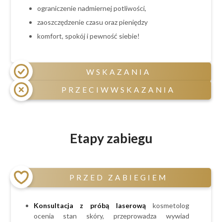
ograniczenie nadmiernej potliwości,
zaoszczędzenie czasu oraz pieniędzy
komfort, spokój i pewność siebie!
WSKAZANIA
PRZECIWWSKAZANIA
niechciane owłosienie na ciele,
skłonność do podrażnień i wrastających
Przeciwwskazania czasowe:
włosków,
ciąża i okres laktacji,
Etapy zabiegu
czerwone krosty po goleniu,
świeżo opalony obszar depilacji,
nadmierna potliwość,
przyjmowanie leków sterydowych,
brak czasu
antydepresyjnych, psychotropowych,
PRZED ZABIEGIEM
hormonalnych, światłouczulających oraz
antybiotyków,
spożywanie alkoholu (na 24h przed zabiegiem)
Konsultacja z próbą laserową
kosmetolog
Przeciwwskazania bezwzględne stałe:
ocenia stan skóry, przeprowadza wywiad