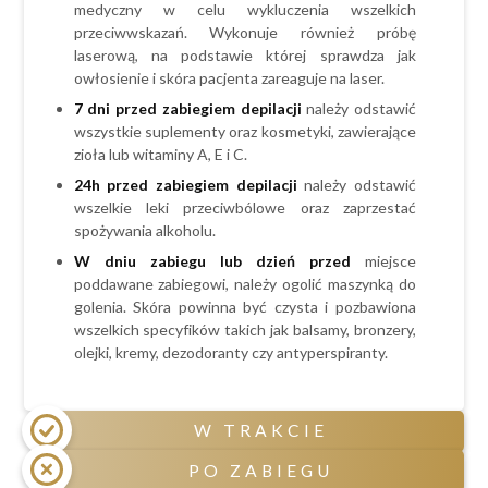
medyczny w celu wykluczenia wszelkich
przewlekłe choroby skóry np. bielactwo,
przeciwwskazań. Wykonuje również próbę
łuszczyca,
laserową, na podstawie której sprawdza jak
metalowe implanty lub stymulatory serca,
owłosienie i skóra pacjenta zareaguje na laser.
epilepsja,
7 dni przed zabiegiem depilacji
należy odstawić
choroby nowotworowe,
wszystkie suplementy oraz kosmetyki, zawierające
zioła lub witaminy A, E i C.
zaburzenia krzepnięcia krwi,
24h przed zabiegiem
depilacji
należy odstawić
tendencje do powstawanie przebrwień i
wszelkie leki przeciwbólowe oraz zaprzestać
bliznowców.
spożywania alkoholu.
W dniu zabiegu lub dzień przed
miejsce
poddawane zabiegowi, należy ogolić maszynką do
golenia. Skóra powinna być czysta i pozbawiona
wszelkich specyfików takich jak balsamy, bronzery,
olejki, kremy, dezodoranty czy antyperspiranty.
W TRAKCIE
PO ZABIEGU