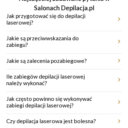
Salonach Depilacja.pl
Jak przygotować się do depilacji
laserowej?
Przed zabiegiem miejsce poddane depilacji należy ogolić maszynką
jednorazową. Należy unikać opalania oraz stosowania kremów
Jakie są przeciwwskazania do
depilacyjnych, depilatorów czy pęsety.
zabiegu?
Depilacja laserowa nie jest zalecana w przypadku ciąży, świeżej
opalenizny, aktywnych infekcji skórnych czy podczas brania leków
Jakie są zalecenia pozabiegowe?
światłouczulających.
Po zabiegu warto unikać gorących kąpieli, sauny i intensywnego
wysiłku fizycznego przez 48 godzin.
Ile zabiegów depilacji laserowej
należy wykonać?
Aby uzyskać trwałe efekty, konieczna jest seria 6–9 zabiegów,
dostosowana indywidualnie do potrzeb klienta.
Jak często powinno się wykonywać
zabiegi depilacji laserowej?
Zabiegi wykonywane są co 4–8 tygodni, w zależności od obszaru
ciała i fazy wzrostu włosa.
Czy depilacja laserowa jest bolesna?