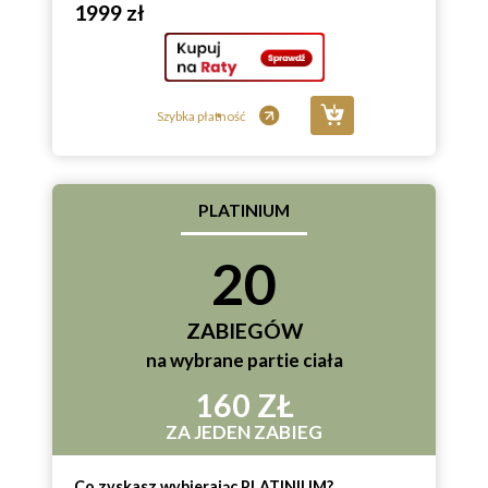
1999 zł
Szybka płatność
PLATINIUM
20
ZABIEGÓW
na wybrane partie ciała
160 ZŁ
ZA JEDEN ZABIEG
Co zyskasz wybierając PLATINIUM?