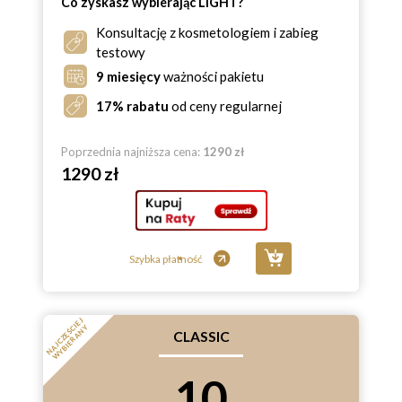
Co zyskasz wybierając LIGHT?
Konsultację z kosmetologiem i zabieg
testowy
9 miesięcy
ważności pakietu
17% rabatu
od ceny regularnej
Poprzednia najniższa cena:
1290 zł
1290 zł
Szybka płatność
N
A
J
C
Z
Ę
Ś
E
J
W
Y
B
I
E
R
A
N
C
I
Y
CLASSIC
10