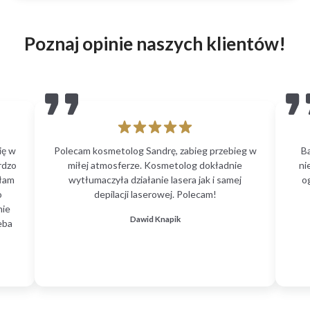
Poznaj opinie naszych klientów!
ię w
Polecam kosmetolog Sandrę, zabieg przebieg w
B
rdzo
miłej atmosferze. Kosmetolog dokładnie
ni
głam
wytłumaczyła działanie lasera jak i samej
o
o
depilacji laserowej. Polecam!
nie
Dawid Knapik
eba