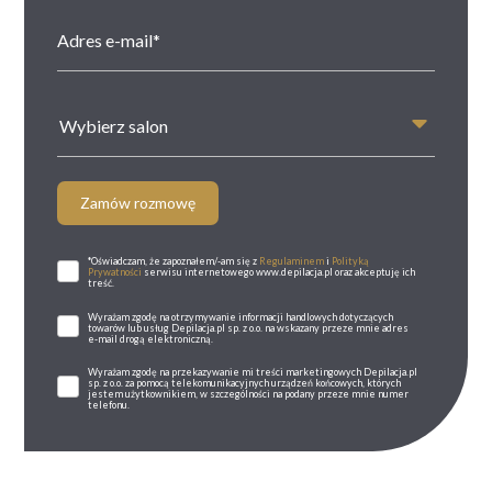
Wybierz salon
Zamów rozmowę
*Oświadczam, że zapoznałem/-am się z
Regulaminem
i
Polityką
Prywatności
serwisu internetowego www.depilacja.pl oraz akceptuję ich
treść.
Wyrażam zgodę na otrzymywanie informacji handlowych dotyczących
towarów lub usług Depilacja.pl sp. z o.o. na wskazany przeze mnie adres
e-mail drogą elektroniczną.
Wyrażam zgodę na przekazywanie mi treści marketingowych Depilacja.pl
sp. z o.o. za pomocą telekomunikacyjnych urządzeń końcowych, których
jestem użytkownikiem, w szczególności na podany przeze mnie numer
telefonu.