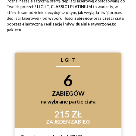
Poznaj naszą elastyczną ofertę depilacji laserowej dostosowaną do
Twoich potrzeb!
LIGHT, CLASSIC i PLATINIUM
to warianty, w
których samodzielnie decydujesz o tym, jak wygląda Twój proces
depilacji laserowej - od
wyboru ilości zabiegów
oraz
części ciała
poprzez
elastyczną realizację indywidualnie stworzonego
pakietu.
LIGHT
6
ZABIEGÓW
na wybrane partie ciała
215 ZŁ
ZA JEDEN ZABIEG