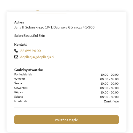
01
02
03
04
Adres
Jana III Sobieskiego 19/1, Dąbrowa Górnicza 41-300
Salon Beautiful Skin
Kontakt
22 699 96 00
depilacja@depilacja.pl
Godziny otwarcia:
Poniedziałek
10:00 - 20:00
Wtorek
08:00 - 18:00
Środa
10:00 - 20:00
Czwartek
08:00 - 18:00
Piątek
10:00 - 20:00
Sobota
08:00 - 18:00
Niedziela
Zamknięte
Pokaż na mapie