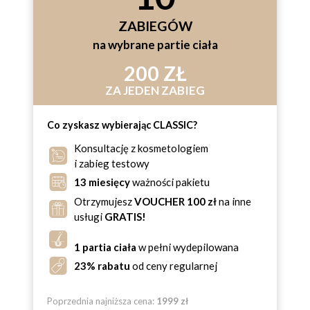
ZABIEGÓW
na wybrane partie ciała
200 ZŁ
ZA JEDEN ZABIEG
Co zyskasz wybierając CLASSIC?
Konsultację z kosmetologiem
i zabieg testowy
13 miesięcy
ważności pakietu
Otrzymujesz
VOUCHER 100 zł
na inne
usługi
GRATIS!
1 partia ciała
w pełni wydepilowana
23% rabatu
od ceny regularnej
Poprzednia najniższa cena:
1999 zł