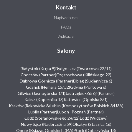
Kontakt
Napisz do nas
FAQs
Aplikacja
Salony
Białystok (Kręta 9)
Bydgoszcz (Dworcowa 22/11)
Chorzów (Partner)
Częstochowa (Kilińskiego 22)
Dąbrowa Górnicza (Partner)
Elbląg (Sukiennicza 6)
Gdańsk (Hemara 15/U2)
Gdynia (Portowa 6)
Gliwice (Jasnogórska 1/1)
Jastrzębie-Zdrój (Partner)
Kalisz (Kopernika 13)
Katowice (Opolska 8/1)
Kraków (Rakowicka 8)
Lublin (Kompozytorów Polskich 3/U3A)
Lublin (Partner)
Luboń- Poznań (Partner)
Łódź (Stefanowskiego 24/12)
Łódź (Widzew)
Nowy Sącz (Nadbrzeżna 59)
Olsztyn (Staszica 16)
Opole (Książąt Opolskich 34A)
Płock (Dobrzyńska 13)