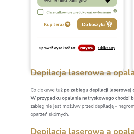
Wybierz ilość zabiegów
Chce całkowicie zredukować owłosienie
Kup teraz
Do koszyka
Sprawdź wysokość rat
Oblicz raty
Depilacja laserowa a opal
Co ciekawe tuż
po zabiegu depilacji laserowej
W przypadku opalania natryskowego chodzi bo
zabieg nie jest możliwy przed depilacją – nagr
oparzeń skórnych.
Depilacja laserowa a opala