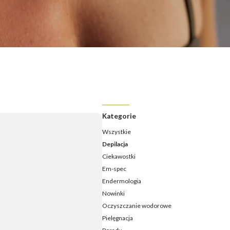
ermologia - jak często należy ją wykonywać?
ermologia przed i po – jakie efekty ujędrnienia i wysmuklenia
możesz osiągnąć?
ermologia – ile zabiegów potrzeba, aby zobaczyć efekty?
daje endermologia - w jakim wieku najlepiej udać się na
ieg?
Kategorie
Wszystkie
Depilacja
Ciekawostki
Em-spec
Endermologia
Nowinki
Oczyszczanie wodorowe
Pielęgnacja