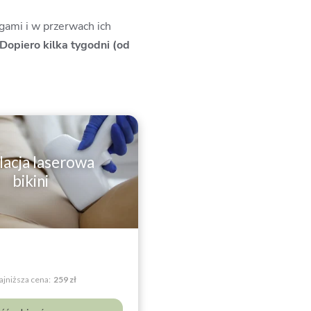
gami i w przerwach ich
Dopiero kilka tygodni (od
lacja laserowa
bikini
ajniższa cena:
259 zł