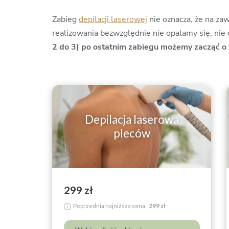
Zabieg
depilacji laserowej
nie oznacza, że na za
realizowania bezwzględnie nie opalamy się, nie
2 do 3) po ostatnim zabiegu możemy zacząć o
Depilacja laserowa
pleców
299 zł
Poprzednia najniższa cena:
299 zł
i