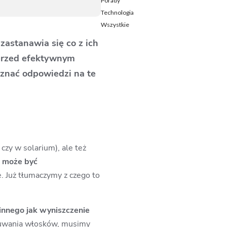
Porady
Technologia
Wszystkie
zastanawia się co z ich
 przed efektywnym
 znać odpowiedzi na te
czy w solarium), ale też
i może być
e
. Już tłumaczymy z czego to
 innego jak wyniszczenie
 usuwania włosków, musimy