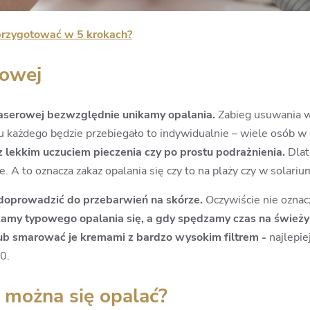
 przygotować w 5 krokach?
rowej
 laserowej bezwzględnie unikamy opalania.
Zabieg usuwania 
 każdego będzie przebiegało to indywidualnie – wiele osób w
 z lekkim uczuciem pieczenia czy po prostu podrażnienia.
Dlat
. A to oznacza zakaz opalania się czy to na plaży czy w solariu
 doprowadzić do przebarwień na skórze.
Oczywiście nie oznac
amy typowego opalania się, a gdy spędzamy czas na świeży
ub smarować je kremami z bardzo wysokim filtrem -
najlepie
0.
y można się opalać?