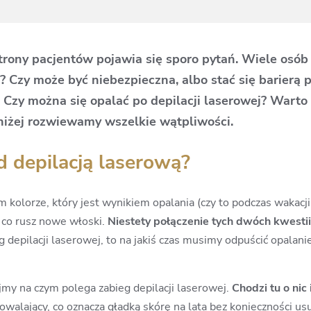
trony pacjentów pojawia się sporo pytań. Wiele osób 
i? Czy może być niebezpieczna, albo stać się barierą
 Czy można się opalać po depilacji laserowej? Warto
oniżej rozwiewamy wszelkie wątpliwości.
d depilacją laserową?
m kolorze, który jest wynikiem opalania (czy to podczas wakacji 
ą co rusz nowe włoski.
Niestety połączenie tych dwóch kwesti
g depilacji laserowej, to na jakiś czas musimy odpuścić
opalani
jmy na czym polega zabieg depilacji laserowej.
Chodzi tu o nic
dowalający, co oznacza gładką skórę na lata bez konieczności