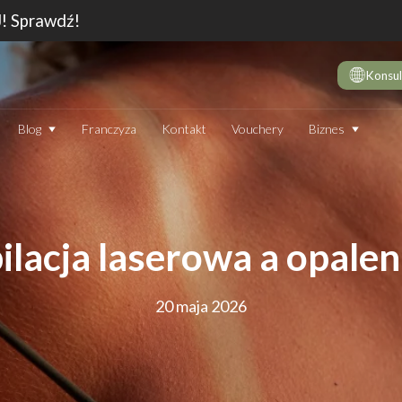
J! Sprawdź!
Konsul
Biznes
Blog
Franczyza
Kontakt
Vouchery
DE
10 
wie
Dep
ilacja laserowa a opalen
Jak
Dep
20 maja 2026
Dep
JAK DZIAŁA DEPILATOR IPL I CZY WARTO GO STOSOWAĆ
TECHNOLOGIA
EN
Który laser do depilacji (profesjonalny) jest najskuteczniejszy?
Jak
Ranking 2026