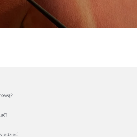
End
Elektrostymulacja mięśni - efekty, które przekonają Cię do
End
zabiegu
ud 
Endermologia – przeciwwskazania, o których warto wiedzieć
End
Laser aleksandrytowy czy diodowy? Porównanie
Co 
zab
erową?
lać?
e
wiedzieć