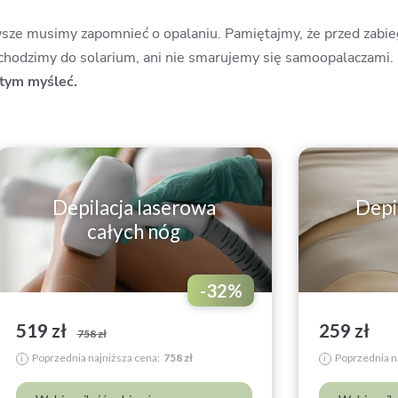
wsze musimy zapomnieć o opalaniu. Pamiętajmy, że przed zabie
 chodzimy do solarium, ani nie smarujemy się samoopalaczami.
 tym myśleć.
Depilacja laserowa
Depi
całych nóg
-
32
%
519 zł
259 zł
758 zł
Poprzednia najniższa cena:
758 zł
Poprzednia n
i
i