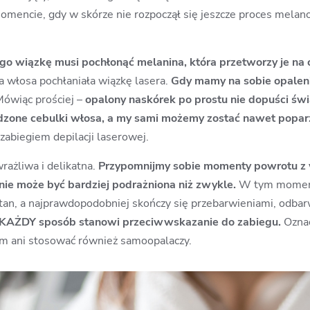
omencie, gdy w skórze nie rozpoczął się jeszcze proces melano
go wiązkę musi pochłonąć melanina, która przetworzy je na 
na włosa pochłaniała wiązkę lasera.
Gdy mamy na sobie opaleni
ówiąc prościej –
opalony naskórek po prostu nie dopuści świ
dzone cebulki włosa, a my sami możemy zostać nawet popar
 zabiegiem depilacji laserowej.
rażliwa i delikatna.
Przypomnijmy sobie momenty powrotu z w
nie może być bardziej podrażniona niż zwykle.
W tym momen
stan, a najprawdopodobniej skończy się przebarwieniami, odba
 KAŻDY sposób stanowi przeciwwskazanie do zabiegu.
Oznac
um
ani stosować również samoopalaczy.