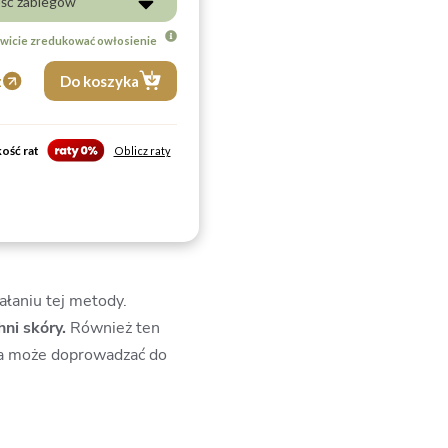
ość zabiegów
wicie zredukować owłosienie
z
Do koszyka
ość rat
Oblicz raty
iałaniu tej metody.
ni skóry.
Również ten
era może doprowadzać do