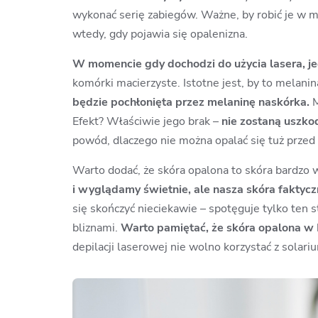
wykonać serię zabiegów. Ważne, by robić je w m
wtedy, gdy pojawia się opalenizna.
W momencie gdy dochodzi do użycia lasera, je
komórki macierzyste. Istotne jest, by to melani
będzie pochłonięta przez melaninę naskórka.
M
Efekt? Właściwie jego brak –
nie zostaną uszko
powód, dlaczego
nie można opalać się
tuż przed
Warto dodać, że skóra opalona to skóra bardzo w
i wyglądamy świetnie, ale nasza skóra faktycz
się skończyć nieciekawie – spotęguje tylko ten 
bliznami.
Warto pamiętać, że skóra opalona w
depilacji laserowej nie wolno korzystać z solari