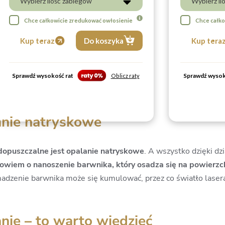
Wybierz ilość zabiegów
Wybierz il
Chce całkowicie zredukować owłosienie
Chce całko
Kup teraz
Do koszyka
Kup tera
Sprawdź wysokość rat
Sprawdź wysok
Oblicz raty
anie natryskowe
 dopuszczalne jest opalanie natryskowe
. A wszystko dzięki dz
wiem o nanoszenie barwnika, który osadza się na powierzch
omadzenie barwnika może się kumulować, przez co światło las
nie – to warto wiedzieć