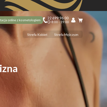
22 699 96 00
tacja online z kosmetologiem
8:00 - 19:00
Strefa Kobiet
Strefa Mężczyzn
PILACJA
ciekawostek na 10 urodziny Depilacja.pl, o których mogłaś nie
dzieć!
ilacja laserowa latem – tak czy nie?
izna
 usunąć włoski z twarzy? 5 najlepszych sposobów
ilacja laserowa jąder i penisa – zabieg krok po kroku
ilacja laserowa a opalenizna
DERMOLOGIA
 ujędrnić skórę na brzuchu? Sprawdzone sposoby