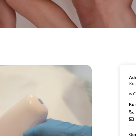
ud 
Endermologia – przeciwwskazania, o których warto wiedzieć
End
Laser aleksandrytowy czy diodowy? Porównanie
Co 
zab
Ad
Kop
w C
Ko
God