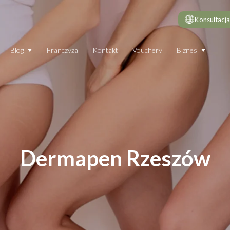
Konsultacja
Biznes
Blog
Franczyza
Kontakt
Vouchery
DE
10 
wie
Dep
Jak
Dep
Dermapen Rzeszów
Dep
JAK DZIAŁA DEPILATOR IPL I CZY WARTO GO STOSOWAĆ
TECHNOLOGIA
EN
Który laser do depilacji (profesjonalny) jest najskuteczniejszy?
Jak
Ranking 2026
End
Elektrostymulacja mięśni - efekty, które przekonają Cię do
End
zabiegu