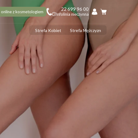
22 699 96 00
 online z kosmetologiem
Infolinia nieczynna
Strefa Kobiet
Strefa Mężczyzn
PILACJA
ciekawostek na 10 urodziny Depilacja.pl, o których mogłaś nie
dzieć!
ilacja laserowa latem – tak czy nie?
 usunąć włoski z twarzy? 5 najlepszych sposobów
ilacja laserowa jąder i penisa – zabieg krok po kroku
ilacja laserowa a opalenizna
DERMOLOGIA
 ujędrnić skórę na brzuchu? Sprawdzone sposoby
ermologia - jak często należy ją wykonywać?
ermologia przed i po – jakie efekty ujędrnienia i wysmuklenia