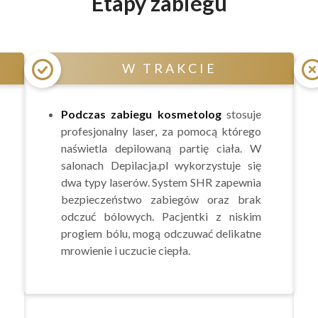
Etapy zabiegu
W TRAKCIE
Podczas zabiegu kosmetolog
stosuje
profesjonalny laser, za pomocą którego
naświetla depilowaną partię ciała. W
salonach Depilacja.pl wykorzystuje się
dwa typy laserów. System SHR zapewnia
bezpieczeństwo zabiegów oraz brak
odczuć bólowych. Pacjentki z niskim
progiem bólu, mogą odczuwać delikatne
mrowienie i uczucie ciepła.