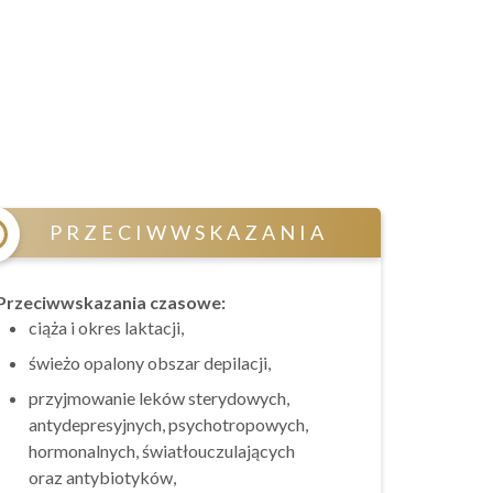
j
PRZECIWWSKAZANIA
Przeciwwskazania czasowe:
ciąża i okres laktacji,
świeżo opalony obszar depilacji,
przyjmowanie leków sterydowych,
antydepresyjnych, psychotropowych,
hormonalnych, światłouczulających
oraz antybiotyków,