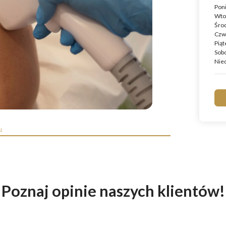
Pon
Wto
Śro
Czw
Piąt
Sob
Nied
2
Poznaj opinie naszych klientów!