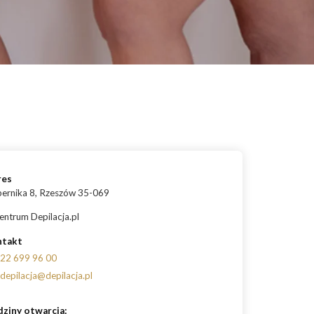
możesz osiągnąć?
ermologia – ile zabiegów potrzeba, aby zobaczyć efekty?
daje endermologia - w jakim wieku najlepiej udać się na
ieg?
res
ernika 8, Rzeszów 35-069
entrum Depilacja.pl
ntakt
22 699 96 00
depilacja@depilacja.pl
ziny otwarcia: