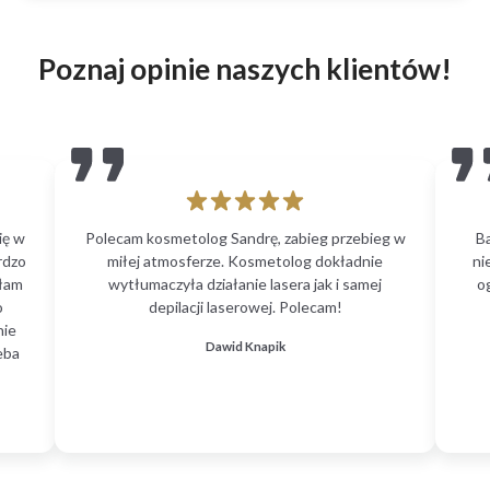
Poznaj opinie naszych klientów!
ię w
Polecam kosmetolog Sandrę, zabieg przebieg w
B
rdzo
miłej atmosferze. Kosmetolog dokładnie
ni
głam
wytłumaczyła działanie lasera jak i samej
o
o
depilacji laserowej. Polecam!
nie
Dawid Knapik
eba