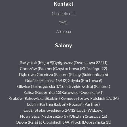
Kontakt
Napisz do nas
FAQs
Aplikacja
Salony
Białystok (Kręta 9)
Bydgoszcz (Dworcowa 22/11)
Chorzów (Partner)
Częstochowa (Kilińskiego 22)
Dąbrowa Górnicza (Partner)
Elbląg (Sukiennicza 6)
Gdańsk (Hemara 15/U2)
Gdynia (Portowa 6)
Gliwice (Jasnogórska 1/1)
Jastrzębie-Zdrój (Partner)
Kalisz (Kopernika 13)
Katowice (Opolska 8/1)
Kraków (Rakowicka 8)
Lublin (Kompozytorów Polskich 3/U3A)
Lublin (Partner)
Luboń- Poznań (Partner)
Łódź (Stefanowskiego 24/12)
Łódź (Widzew)
Nowy Sącz (Nadbrzeżna 59)
Olsztyn (Staszica 16)
Opole (Książąt Opolskich 34A)
Płock (Dobrzyńska 13)