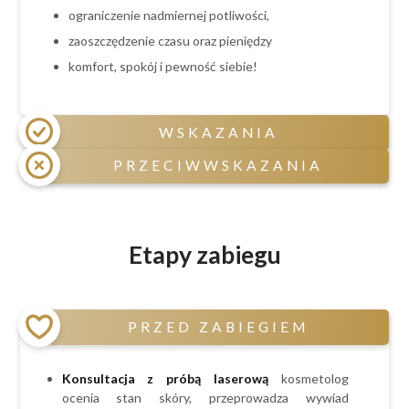
ograniczenie nadmiernej potliwości,
zaoszczędzenie czasu oraz pieniędzy
komfort, spokój i pewność siebie!
WSKAZANIA
PRZECIWWSKAZANIA
niechciane owłosienie na ciele,
skłonność do podrażnień i wrastających
Przeciwwskazania czasowe:
włosków,
ciąża i okres laktacji,
Etapy zabiegu
czerwone krosty po goleniu,
świeżo opalony obszar depilacji,
nadmierna potliwość,
przyjmowanie leków sterydowych,
brak czasu
antydepresyjnych, psychotropowych,
PRZED ZABIEGIEM
hormonalnych, światłouczulających oraz
antybiotyków,
spożywanie alkoholu (na 24h przed zabiegiem)
Konsultacja z próbą laserową
kosmetolog
Przeciwwskazania bezwzględne stałe:
ocenia stan skóry, przeprowadza wywiad