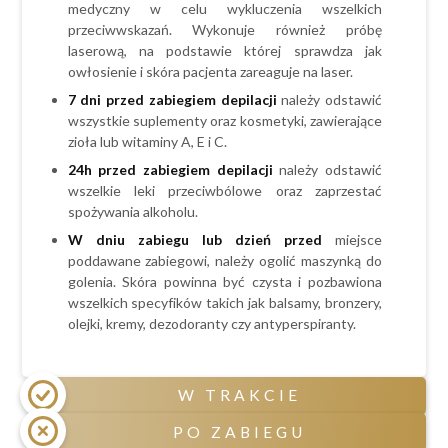
medyczny w celu wykluczenia wszelkich
przewlekłe choroby skóry np. bielactwo,
przeciwwskazań. Wykonuje również próbę
łuszczyca,
laserową, na podstawie której sprawdza jak
metalowe implanty lub stymulatory serca,
owłosienie i skóra pacjenta zareaguje na laser.
epilepsja,
7 dni przed zabiegiem depilacji
należy odstawić
choroby nowotworowe,
wszystkie suplementy oraz kosmetyki, zawierające
zioła lub witaminy A, E i C.
zaburzenia krzepnięcia krwi,
24h przed zabiegiem
depilacji
należy odstawić
tendencje do powstawanie przebrwień i
wszelkie leki przeciwbólowe oraz zaprzestać
bliznowców.
spożywania alkoholu.
W dniu zabiegu lub dzień przed
miejsce
poddawane zabiegowi, należy ogolić maszynką do
golenia. Skóra powinna być czysta i pozbawiona
wszelkich specyfików takich jak balsamy, bronzery,
olejki, kremy, dezodoranty czy antyperspiranty.
W TRAKCIE
PO ZABIEGU