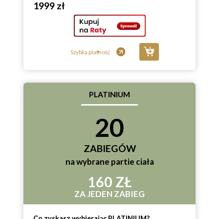
1999 zł
Szybka płatność
PLATINIUM
20
ZABIEGÓW
na wybrane partie ciała
160 ZŁ
ZA JEDEN ZABIEG
Co zyskasz wybierając PLATINIUM?