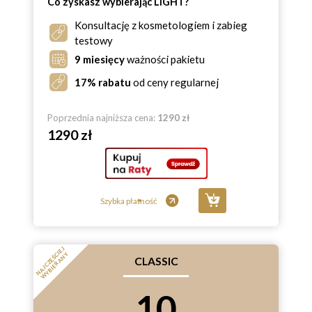
Co zyskasz wybierając LIGHT?
Konsultację z kosmetologiem i zabieg
testowy
9 miesięcy
ważności pakietu
17% rabatu
od ceny regularnej
Poprzednia najniższa cena:
1290 zł
1290 zł
Szybka płatność
N
A
J
C
Z
Ę
Ś
E
J
W
Y
B
I
E
R
A
N
C
I
Y
CLASSIC
10