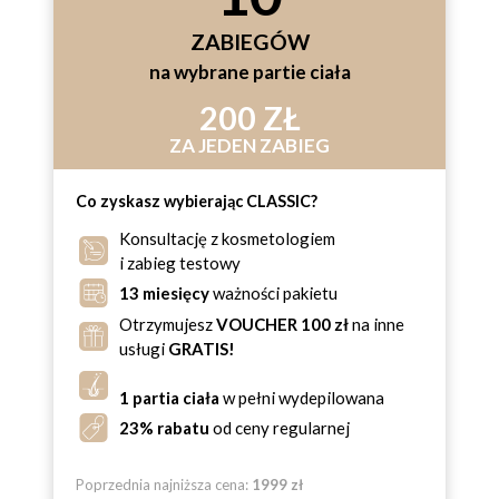
ZABIEGÓW
na wybrane partie ciała
200 ZŁ
ZA JEDEN ZABIEG
Co zyskasz wybierając CLASSIC?
Konsultację z kosmetologiem
i zabieg testowy
13 miesięcy
ważności pakietu
Otrzymujesz
VOUCHER 100 zł
na inne
usługi
GRATIS!
1 partia ciała
w pełni wydepilowana
23% rabatu
od ceny regularnej
Poprzednia najniższa cena:
1999 zł