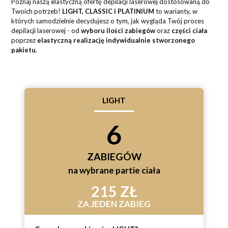
Poznaj naszą elastyczną ofertę depilacji laserowej dostosowaną do
Twoich potrzeb!
LIGHT, CLASSIC i PLATINIUM
to warianty, w
których samodzielnie decydujesz o tym, jak wygląda Twój proces
depilacji laserowej - od
wyboru ilości zabiegów
oraz
części ciała
poprzez
elastyczną realizację indywidualnie stworzonego
pakietu.
LIGHT
6
ZABIEGÓW
na wybrane partie ciała
215 ZŁ
ZA JEDEN ZABIEG