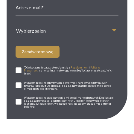
Wybierz salon
Zamów rozmowę
*Oświadczam, że zapoznałem/-am się z
Regulaminem
i
Polityką
Prywatności
serwisu internetowego www.depilacja.pl oraz akceptuję ich
treść.
Wyrażam zgodę na otrzymywanie informacji handlowych dotyczących
towarów lub usług Depilacja.pl sp. z o.o. na wskazany przeze mnie adres
e-mail drogą elektroniczną.
Wyrażam zgodę na przekazywanie mi treści marketingowych Depilacja.pl
sp. z o.o. za pomocą telekomunikacyjnych urządzeń końcowych, których
jestem użytkownikiem, w szczególności na podany przeze mnie numer
telefonu.