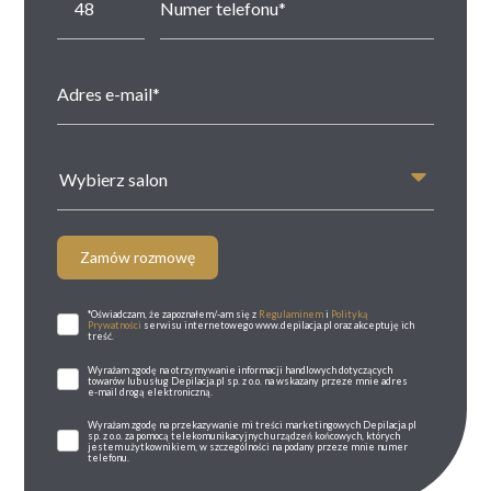
Wybierz salon
Zamów rozmowę
*Oświadczam, że zapoznałem/-am się z
Regulaminem
i
Polityką
Prywatności
serwisu internetowego www.depilacja.pl oraz akceptuję ich
treść.
Wyrażam zgodę na otrzymywanie informacji handlowych dotyczących
towarów lub usług Depilacja.pl sp. z o.o. na wskazany przeze mnie adres
e-mail drogą elektroniczną.
Wyrażam zgodę na przekazywanie mi treści marketingowych Depilacja.pl
sp. z o.o. za pomocą telekomunikacyjnych urządzeń końcowych, których
jestem użytkownikiem, w szczególności na podany przeze mnie numer
telefonu.