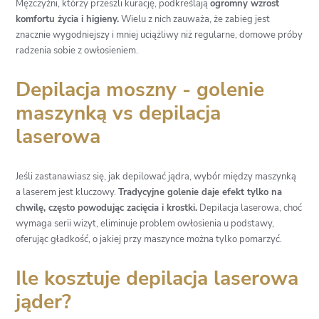
Mężczyźni, którzy przeszli kurację, podkreślają
ogromny wzrost
komfortu życia i higieny.
Wielu z nich zauważa, że zabieg jest
znacznie wygodniejszy i mniej uciążliwy niż regularne, domowe próby
radzenia sobie z owłosieniem.
Depilacja moszny - golenie
maszynką vs depilacja
laserowa
Jeśli zastanawiasz się, jak depilować jądra, wybór między maszynką
a laserem jest kluczowy.
Tradycyjne golenie daje efekt tylko na
chwilę, często powodując zacięcia i krostki.
Depilacja laserowa, choć
wymaga serii wizyt, eliminuje problem owłosienia u podstawy,
oferując gładkość, o jakiej przy maszynce można tylko pomarzyć.
Ile kosztuje depilacja laserowa
jąder?