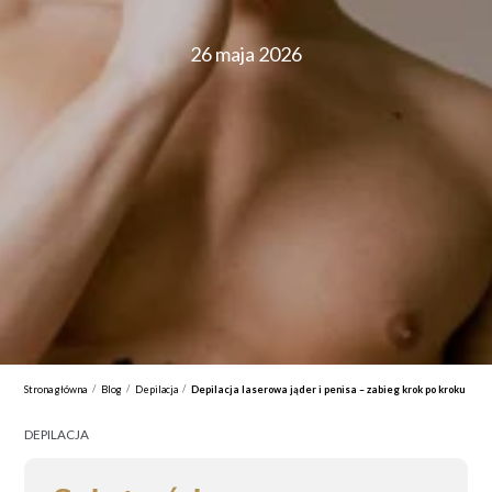
26 maja 2026
/
/
/
Strona główna
Blog
Depilacja
Depilacja laserowa jąder i penisa – zabieg krok po kroku
DEPILACJA