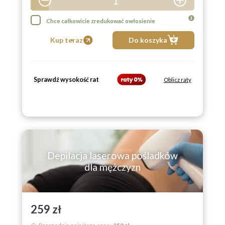
1
2
Chce całkowicie zredukować owłosienie
3
Kup teraz
Do koszyka
4
5
Sprawdź wysokość rat
6
Oblicz raty
7
8
9
Depilacja laserowa pośladków
dla mężczyzn
259 zł