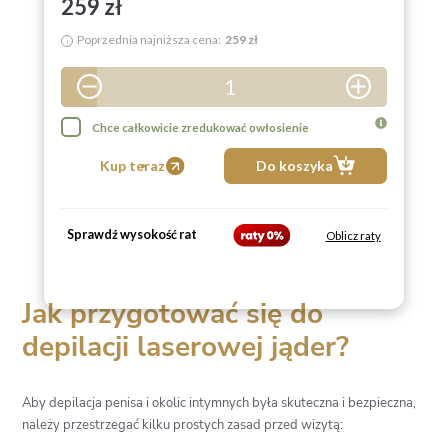
259 zł
Poprzednia najniższa cena:
259 zł
i
1
2
Chce całkowicie zredukować owłosienie
3
Kup teraz
Do koszyka
4
5
Sprawdź wysokość rat
Oblicz raty
6
7
Jak przygotować się do
8
depilacji laserowej jąder?
9
Aby depilacja penisa i okolic intymnych była skuteczna i bezpieczna,
należy przestrzegać kilku prostych zasad przed wizytą: