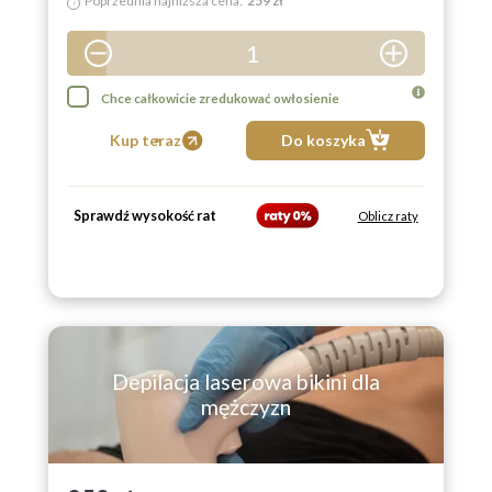
Poprzednia najniższa cena:
259 zł
i
1
2
Chce całkowicie zredukować owłosienie
3
Kup teraz
Do koszyka
4
5
Sprawdź wysokość rat
Oblicz raty
6
7
8
9
Depilacja laserowa bikini dla
mężczyzn