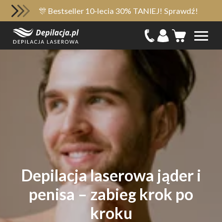
🎊 Bestseller 10-lecia 30% TANIEJ! Sprawdź!
Depilacja laserowa jąder i
penisa – zabieg krok po
kroku