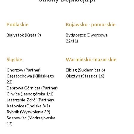
ZASTANAWIASZ SIĘ NAD DEPILACJĄ
LASEROWĄ?
UMÓW WIZYTĘ KONSULTACYJNĄ przy
rezerwacji online
Podlaskie
Kujawsko - pomorskie
UMAWIAM KONSULTACJE
Białystok (Kręta 9)
Bydgoszcz (Dworcowa
22/11)
Śląskie
Warmińsko-mazurskie
Chorzów (Partner)
Elbląg (Sukiennicza 6)
Częstochowa (Kilińskiego
Olsztyn (Staszica 16)
22)
Dąbrowa Górnicza (Partner)
Gliwice (Jasnogórska 1/1)
Jastrzębie-Zdrój (Partner)
Katowice (Opolska 8/1)
Rybnik (Wyzwolenia 39)
Sosnowiec (Modrzejowska
12)