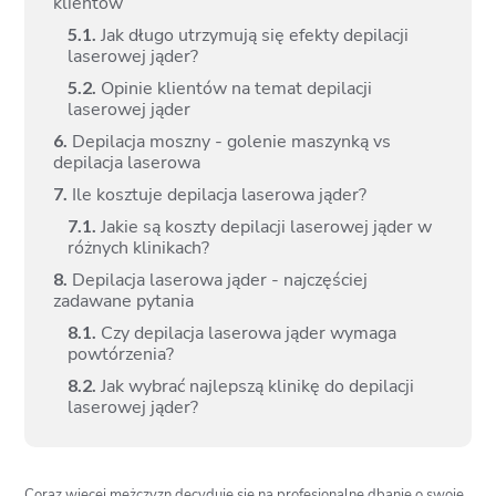
klientów
5.
1.
Jak długo utrzymują się efekty depilacji
laserowej jąder?
5.
2.
Opinie klientów na temat depilacji
laserowej jąder
6.
Depilacja moszny - golenie maszynką vs
depilacja laserowa
7.
Ile kosztuje depilacja laserowa jąder?
7.
1.
Jakie są koszty depilacji laserowej jąder w
różnych klinikach?
8.
Depilacja laserowa jąder - najczęściej
zadawane pytania
8.
1.
Czy depilacja laserowa jąder wymaga
powtórzenia?
8.
2.
Jak wybrać najlepszą klinikę do depilacji
laserowej jąder?
Coraz więcej mężczyzn decyduje się na profesjonalne dbanie o swoje