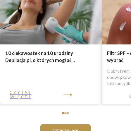
10 ciekawostek na 10 urodziny
Filtr SPF –
Depilacja.pl, o których mogłaś...
wybrać
Dobry krem z
obowiązkowy 
taki specyfik
CZYTAJ
WIĘCEJ
Zobacz więcej