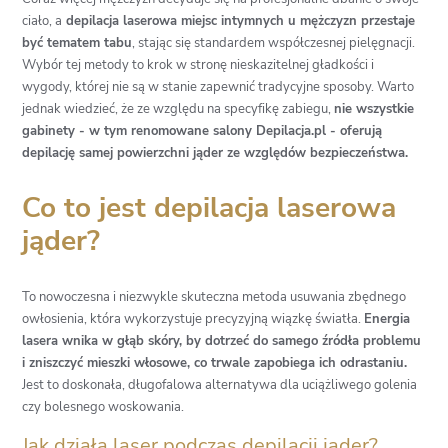
ciało, a
depilacja laserowa miejsc intymnych u mężczyzn przestaje
być tematem tabu
, stając się standardem współczesnej pielęgnacji.
Wybór tej metody to krok w stronę nieskazitelnej gładkości i
wygody, której nie są w stanie zapewnić tradycyjne sposoby. Warto
jednak wiedzieć, że ze względu na specyfikę zabiegu,
nie wszystkie
gabinety - w tym renomowane salony Depilacja.pl - oferują
depilację samej powierzchni jąder ze względów bezpieczeństwa.
Co to jest depilacja laserowa
jąder?
To nowoczesna i niezwykle skuteczna metoda usuwania zbędnego
owłosienia, która wykorzystuje precyzyjną wiązkę światła.
Energia
lasera wnika w głąb skóry, by dotrzeć do samego źródła problemu
i zniszczyć mieszki włosowe, co trwale zapobiega ich odrastaniu.
Jest to doskonała, długofalowa alternatywa dla uciążliwego golenia
czy bolesnego woskowania.
Jak działa laser podczas depilacji jąder?