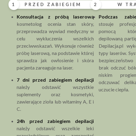
spożywanie alkoholu (na 24h przed zabiegiem).
1
PRZED ZABIEGIEM
2
W TR
Przeciwwskazania bezwzględne stałe:
przewlekłe choroby skóry np. bielactwo,
Konsultacja z próbą laserową
Podczas zabi
łuszczyca,
kosmetolog ocenia stan skóry,
stosuje profesj
przeprowadza wywiad medyczny w
pomocą któr
metalowe implanty lub stymulatory serca,
celu wykluczenia wszelkich
depilowaną parti
epilepsja,
przeciwwskazań. Wykonuje również
Depilacja.pl wy
choroby nowotworowe,
próbę laserową, na podstawie której
typy laserów. S
zaburzenia krzepnięcia krwi,
sprawdza jak owłosienie i skóra
bezpieczeństw
tendencje do powstawanie przebrwień i
pacjenta zareaguje na laser.
brak odczuć ból
bliznowców.
niskim progi
7 dni przed zabiegiem depilacji
odczuwać delik
należy odstawić wszystkie
uczucie ciepła.
suplementy oraz kosmetyki,
zawierające zioła lub witaminy A, E i
C.
24h przed zabiegiem
depilacji
należy odstawić wszelkie leki
przeciwbólowe oraz zaprzestać