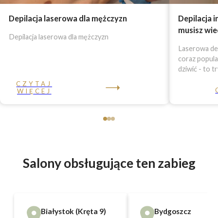
Depilacja laserowa dla mężczyzn
Depilacja 
musisz wie
Depilacja laserowa dla mężczyzn
Laserowa dep
coraz popula
dziwić - to t
CZYTAJ
WIĘCEJ
Salony obsługujące ten zabieg
Białystok (Kręta 9)
Bydgoszcz