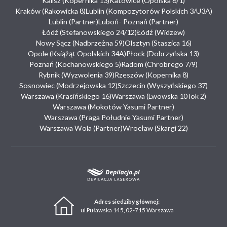
Kalisz (Kopernika 13)
Katowice (Opolska 8/1)
Kraków (Rakowicka 8)
Lublin (Kompozytorów Polskich 3/U3A)
Lublin (Partner)
Luboń- Poznań (Partner)
Łódź (Stefanowskiego 24/12)
Łódź (Widzew)
Nowy Sącz (Nadbrzeżna 59)
Olsztyn (Staszica 16)
Opole (Książąt Opolskich 34A)
Płock (Dobrzyńska 13)
Poznań (Kochanowskiego 5)
Radom (Chrobrego 7/9)
Rybnik (Wyzwolenia 39)
Rzeszów (Kopernika 8)
Sosnowiec (Modrzejowska 12)
Szczecin (Wyszyńskiego 37)
Warszawa (Krasińskiego 16)
Warszawa (Lwowska 10 lok 2)
Warszawa (Mokotów Yasumi Partner)
Warszawa (Praga Południe Yasumi Partner)
Warszawa Wola (Partner)
Wrocław (Skargi 22)
Adres siedziby głównej:
ul.Puławska 145, 02-715 Warszawa