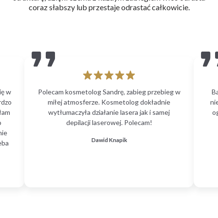
coraz słabszy lub przestaje odrastać całkowicie.
Oznacza to, że zabieg daje trwałe, bardzo dobre efekty.
Nie należy jednak poprzestać na jednorazowym
naświetleniu. Aby wyeliminować także włoski, które
wyrosną już po ostatnim naświetleniu należy
przeprowadzić kilka serii zabiegów.
ię w
Polecam kosmetolog Sandrę, zabieg przebieg w
B
rdzo
miłej atmosferze. Kosmetolog dokładnie
ni
głam
wytłumaczyła działanie lasera jak i samej
o
o
depilacji laserowej. Polecam!
nie
Dawid Knapik
eba