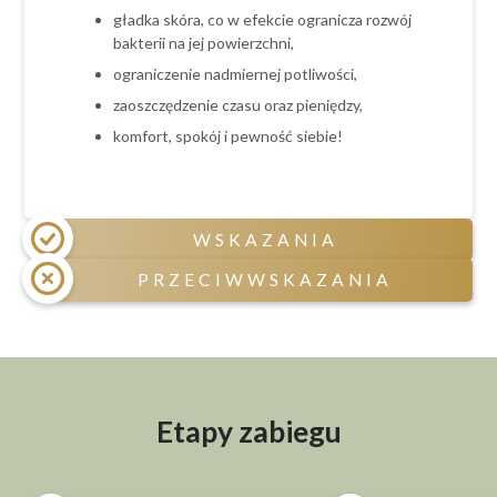
gładka skóra, co w efekcie ogranicza rozwój
bakterii na jej powierzchni,
ograniczenie nadmiernej potliwości,
zaoszczędzenie czasu oraz pieniędzy,
komfort, spokój i pewność siebie!
WSKAZANIA
PRZECIWWSKAZANIA
niechciane owłosienie na ciele,
skłonność do podrażnień i wrastających
Przeciwwskazania czasowe:
włosków,
świeżo opalony obszar depilacji,
czerwone krosty po goleniu,
przyjmowanie niektórych leków sterydowych,
nadmierna potliwość,
antydepresyjnych, psychotropowych,
Etapy zabiegu
hormonalnych, światłouczulających oraz
brak czasu.
antybiotyków,