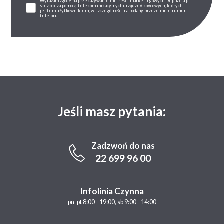
Wyrażam zgodę na przekazywanie mi treści marketingowych Depilacja.pl
sp. z o.o. za pomocą telekomunikacyjnych urządzeń końcowych, których
jestem użytkownikiem, w szczególności na podany przeze mnie numer
telefonu.
Jeśli masz pytania:
Zadzwoń do nas
22 699 96 00
Infolinia Czynna
pn-pt 8:00 - 19:00, sb 9:00 - 14:00