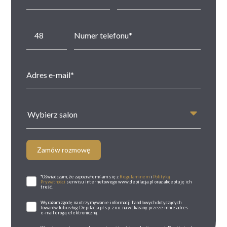
Wybierz salon
Zamów rozmowę
*Oświadczam, że zapoznałem/-am się z
Regulaminem
i
Polityką
Prywatności
serwisu internetowego www.depilacja.pl oraz akceptuję ich
treść.
Wyrażam zgodę na otrzymywanie informacji handlowych dotyczących
towarów lub usług Depilacja.pl sp. z o.o. na wskazany przeze mnie adres
e-mail drogą elektroniczną.