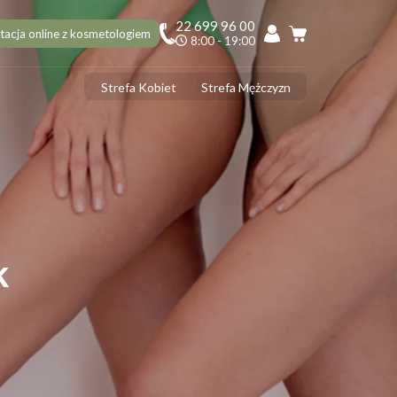
22 699 96 00
tacja online z kosmetologiem
8:00 - 19:00
Strefa Kobiet
Strefa Mężczyzn
PILACJA
ciekawostek na 10 urodziny Depilacja.pl, o których mogłaś nie
dzieć!
ilacja laserowa latem – tak czy nie?
 usunąć włoski z twarzy? 5 najlepszych sposobów
ilacja laserowa jąder i penisa – zabieg krok po kroku
k
ilacja laserowa a opalenizna
DERMOLOGIA
 ujędrnić skórę na brzuchu? Sprawdzone sposoby
ermologia - jak często należy ją wykonywać?
ermologia przed i po – jakie efekty ujędrnienia i wysmuklenia