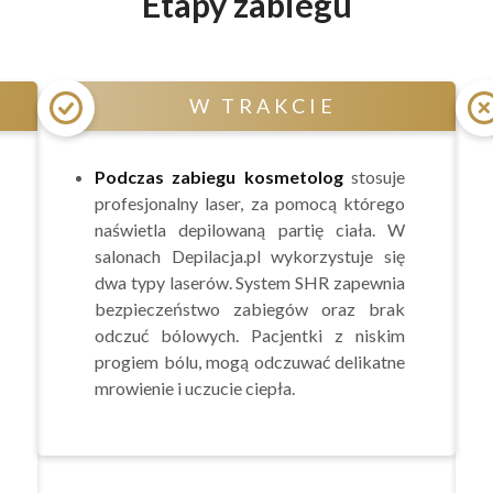
Etapy zabiegu
W TRAKCIE
Podczas zabiegu kosmetolog
stosuje
profesjonalny laser, za pomocą którego
naświetla depilowaną partię ciała. W
salonach Depilacja.pl wykorzystuje się
dwa typy laserów. System SHR zapewnia
bezpieczeństwo zabiegów oraz brak
odczuć bólowych. Pacjentki z niskim
progiem bólu, mogą odczuwać delikatne
mrowienie i uczucie ciepła.