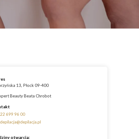
możesz osiągnąć?
ermologia – ile zabiegów potrzeba, aby zobaczyć efekty?
daje endermologia - w jakim wieku najlepiej udać się na
ieg?
res
rzyńska 13, Płock 09-400
xpert Beauty Beata Chrobot
ntakt
22 699 96 00
depilacja@depilacja.pl
ziny otwarcia: