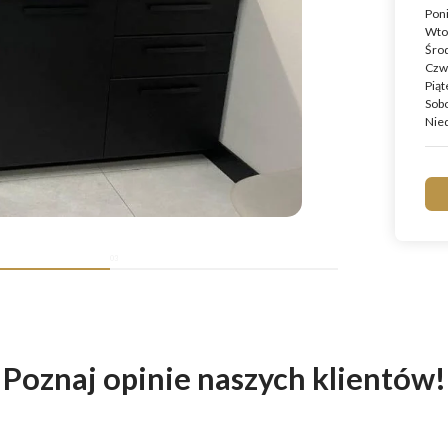
Pon
Wto
Śro
Czw
Piąt
Sob
Nied
03
Poznaj opinie naszych klientów!