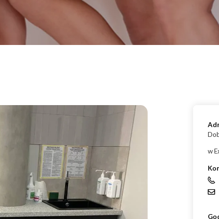
ud 
Endermologia – przeciwwskazania, o których warto wiedzieć
End
Laser aleksandrytowy czy diodowy? Porównanie
Co 
zab
Ad
Dob
w E
Ko
God