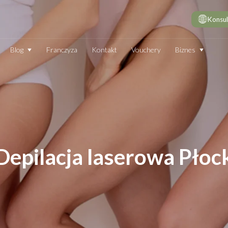
Konsul
Biznes
Blog
Franczyza
Kontakt
Vouchery
DE
10 
wie
Dep
Jak
Dep
Depilacja laserowa Płoc
Dep
JAK DZIAŁA DEPILATOR IPL I CZY WARTO GO STOSOWAĆ
TECHNOLOGIA
EN
Który laser do depilacji (profesjonalny) jest najskuteczniejszy?
Jak
Ranking 2026
End
Elektrostymulacja mięśni - efekty, które przekonają Cię do
End
zabiegu