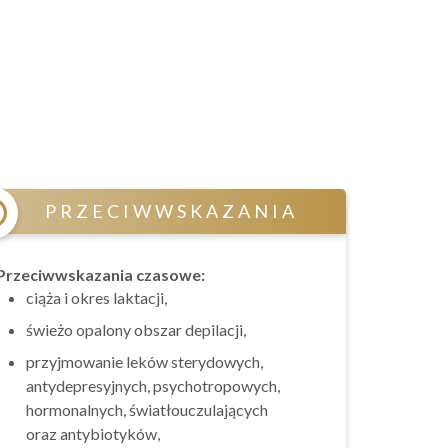
j
PRZECIWWSKAZANIA
Przeciwwskazania czasowe:
ciąża i okres laktacji,
świeżo opalony obszar depilacji,
przyjmowanie leków sterydowych,
antydepresyjnych, psychotropowych,
hormonalnych, światłouczulających
oraz antybiotyków,