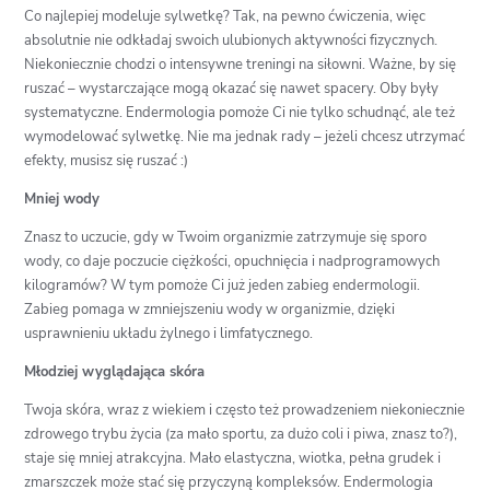
Co najlepiej modeluje sylwetkę? Tak, na pewno ćwiczenia, więc
absolutnie nie odkładaj swoich ulubionych aktywności fizycznych.
Niekoniecznie chodzi o intensywne treningi na siłowni. Ważne, by się
ruszać – wystarczające mogą okazać się nawet spacery. Oby były
systematyczne. Endermologia pomoże Ci nie tylko schudnąć, ale też
wymodelować sylwetkę. Nie ma jednak rady – jeżeli chcesz utrzymać
efekty, musisz się ruszać :)
Mniej wody
Znasz to uczucie, gdy w Twoim organizmie zatrzymuje się sporo
wody, co daje poczucie ciężkości, opuchnięcia i nadprogramowych
kilogramów? W tym pomoże Ci już jeden zabieg endermologii.
Zabieg pomaga w zmniejszeniu wody w organizmie, dzięki
usprawnieniu układu żylnego i limfatycznego.
Młodziej wyglądająca skóra
Twoja skóra, wraz z wiekiem i często też prowadzeniem niekoniecznie
zdrowego trybu życia (za mało sportu, za dużo coli i piwa, znasz to?),
staje się mniej atrakcyjna. Mało elastyczna, wiotka, pełna grudek i
zmarszczek może stać się przyczyną kompleksów. Endermologia