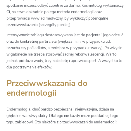
spotkanie możesz odbyć zupełnie za darmo. Kosmetolog wytłumaczy
Ci, na czym dokładnie polega metoda endermologii oraz
przeprowadzi wywiad medyczny, by wykluczyć potencjalne
przeciwwskazania (szczegóły poniżej).
Intensywność zabiegu dostosowywana jest do pacjenta i jego odczuć
oraz do konkretnej partii ciała (większa m.in. w przypadku ud,
brzucha czy pośladków, a mniejsza w przypadku twarzy). Po wizycie
w gabinecie nie trzeba stosować żadnej rekonwalescencji. Warto
jednak pić dużo wody, trzymać dietę i uprawiać sport. A wszystko to
dla podtrzymania efektów.
Przeciwwskazania do
endermologii
Endermologia, choć bardzo bezpieczna i nieinwazyjna, działa na
głębokie warstwy skóry. Dlatego nie każdy może poddać się tego
typu zabiegowi. Oto niektóre z przeciwwskazań do endermologii: