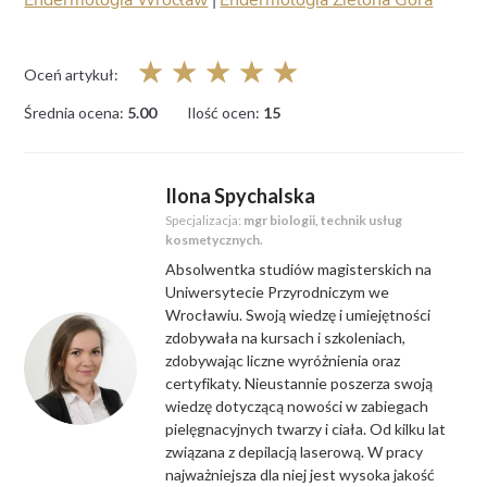
Endermologia Wrocław
|
Endermologia Zielona Góra
☆
☆
☆
☆
☆
Oceń artykuł:
Średnia ocena:
5.00
Ilość ocen:
15
Ilona Spychalska
Specjalizacja:
mgr biologii, technik usług
kosmetycznych.
Absolwentka studiów magisterskich na
Uniwersytecie Przyrodniczym we
Wrocławiu. Swoją wiedzę i umiejętności
zdobywała na kursach i szkoleniach,
zdobywając liczne wyróżnienia oraz
certyfikaty. Nieustannie poszerza swoją
wiedzę dotyczącą nowości w zabiegach
pielęgnacyjnych twarzy i ciała. Od kilku lat
związana z depilacją laserową. W pracy
najważniejsza dla niej jest wysoka jakość