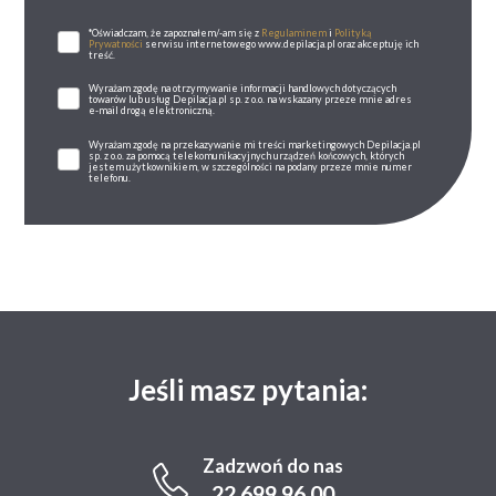
*Oświadczam, że zapoznałem/-am się z
Regulaminem
i
Polityką
Prywatności
serwisu internetowego www.depilacja.pl oraz akceptuję ich
treść.
Wyrażam zgodę na otrzymywanie informacji handlowych dotyczących
towarów lub usług Depilacja.pl sp. z o.o. na wskazany przeze mnie adres
e-mail drogą elektroniczną.
Wyrażam zgodę na przekazywanie mi treści marketingowych Depilacja.pl
sp. z o.o. za pomocą telekomunikacyjnych urządzeń końcowych, których
jestem użytkownikiem, w szczególności na podany przeze mnie numer
telefonu.
Jeśli masz pytania:
Zadzwoń do nas
22 699 96 00