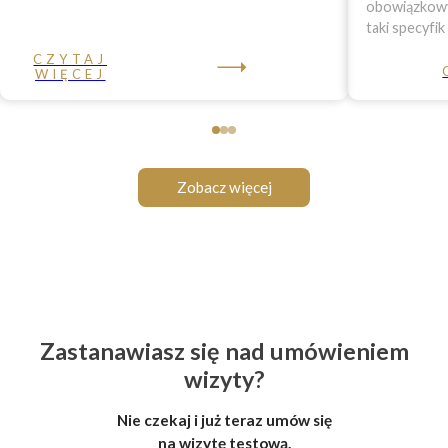
obowiązkowy 
taki specyfik
CZYTAJ
WIĘCEJ
Zobacz więcej
Zastanawiasz się nad umówieniem
wizyty?
Nie czekaj i już teraz umów się
na wizytę testową.