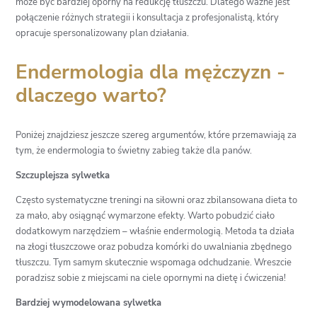
może być bardziej oporny na redukcję tłuszczu. Dlatego ważne jest
połączenie różnych strategii i konsultacja z profesjonalistą, który
opracuje spersonalizowany plan działania.
Endermologia dla mężczyzn -
dlaczego warto?
Poniżej znajdziesz jeszcze szereg argumentów, które przemawiają za
tym, że endermologia to świetny zabieg także dla panów.
Szczuplejsza sylwetka
Często systematyczne treningi na siłowni oraz zbilansowana dieta to
za mało, aby osiągnąć wymarzone efekty. Warto pobudzić ciało
dodatkowym narzędziem – właśnie endermologią. Metoda ta działa
na złogi tłuszczowe oraz pobudza komórki do uwalniania zbędnego
tłuszczu. Tym samym skutecznie wspomaga odchudzanie. Wreszcie
poradzisz sobie z miejscami na ciele opornymi na dietę i ćwiczenia!
Bardziej wymodelowana sylwetka