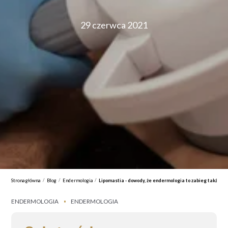
29 czerwca 2021
/
/
/
Strona główna
Blog
Endermologia
Lipomastia - dowody, że endermologia to zabieg także dl
ENDERMOLOGIA
ENDERMOLOGIA
•