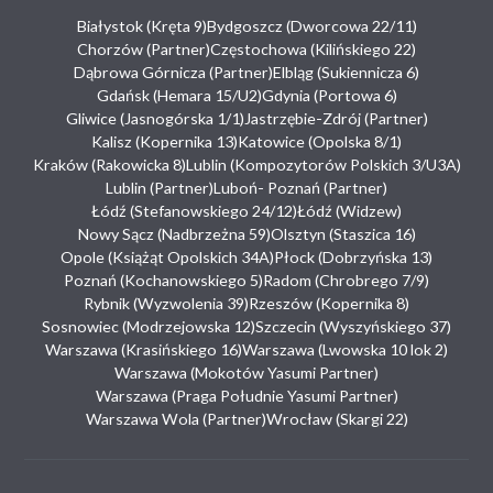
Białystok (Kręta 9)
Bydgoszcz (Dworcowa 22/11)
Chorzów (Partner)
Częstochowa (Kilińskiego 22)
Dąbrowa Górnicza (Partner)
Elbląg (Sukiennicza 6)
Gdańsk (Hemara 15/U2)
Gdynia (Portowa 6)
Gliwice (Jasnogórska 1/1)
Jastrzębie-Zdrój (Partner)
Kalisz (Kopernika 13)
Katowice (Opolska 8/1)
Kraków (Rakowicka 8)
Lublin (Kompozytorów Polskich 3/U3A)
Lublin (Partner)
Luboń- Poznań (Partner)
Łódź (Stefanowskiego 24/12)
Łódź (Widzew)
Nowy Sącz (Nadbrzeżna 59)
Olsztyn (Staszica 16)
Opole (Książąt Opolskich 34A)
Płock (Dobrzyńska 13)
Poznań (Kochanowskiego 5)
Radom (Chrobrego 7/9)
Rybnik (Wyzwolenia 39)
Rzeszów (Kopernika 8)
Sosnowiec (Modrzejowska 12)
Szczecin (Wyszyńskiego 37)
Warszawa (Krasińskiego 16)
Warszawa (Lwowska 10 lok 2)
Warszawa (Mokotów Yasumi Partner)
Warszawa (Praga Południe Yasumi Partner)
Warszawa Wola (Partner)
Wrocław (Skargi 22)