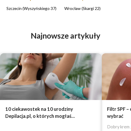
Szczecin (Wyszyńskiego 37)
Wrocław (Skargi 22)
Najnowsze artykuły
10 ciekawostek na 10 urodziny
Filtr SPF –
Depilacja.pl, o których mogłaś...
wybrać
Dobry krem z