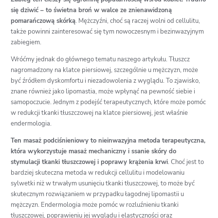
się dziwić – to świetna broń w walce ze znienawidzoną
pomarańczową skórką
. Mężczyźni, choć są raczej wolni od cellulitu,
także powinni zainteresować się tym nowoczesnym i bezinwazyjnym
zabiegiem.
Wróćmy jednak do głównego tematu naszego artykułu. Tłuszcz
nagromadzony na klatce piersiowej, szczególnie u mężczyzn, może
być źródłem dyskomfortu i niezadowolenia z wyglądu. To zjawisko,
znane również jako lipomastia, może wpłynąć na pewność siebie i
samopoczucie. Jednym z podejść terapeutycznych, które może pomóc
w redukcji tkanki tłuszczowej na klatce piersiowej, jest właśnie
endermologia.
Ten masaż podciśnieniowy to nieinwazyjna metoda terapeutyczna,
która wykorzystuje masaż mechaniczny i ssanie skóry do
stymulacji tkanki tłuszczowej i poprawy krążenia krwi
. Choć jest to
bardziej skuteczna metoda w redukcji cellulitu i modelowaniu
sylwetki niż w trwałym usunięciu tkanki tłuszczowej, to może być
skutecznym rozwiązaniem w przypadku łagodnej lipomastii u
mężczyzn. Endermologia może pomóc w rozluźnieniu tkanki
tłuszczowej, poprawieniu jej wyglądu i elastyczności oraz