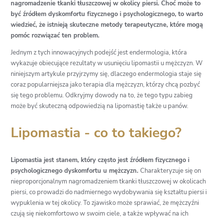
nagromadzenie tkanki tłuszczowej w okolicy piersi. Choć może to
być źródłem dyskomfortu fizycznego i psychologicznego, to warto
wiedzieć, że istnieją skuteczne metody terapeutyczne, które mogą
pomóc rozwiązać ten problem.
Jednym z tych innowacyjnych podejść jest endermologia, która
wykazuje obiecujące rezultaty w usunięciu lipomastii u mężczyzn. W
niniejszym artykule przyjrzymy się, dlaczego endermologia staje się
coraz popularniejsza jako terapia dla mężczyzn, którzy chcą pozbyć
się tego problemu. Odkryjmy dowody na to, że tego typu zabieg
może być skuteczną odpowiedzią na lipomastię także u panów.
Lipomastia - co to takiego?
Lipomastia jest stanem, który często jest źródłem fizycznego i
psychologicznego dyskomfortu u mężczyzn.
Charakteryzuje się on
nieproporcjonalnym nagromadzeniem tkanki tłuszczowej w okolicach
piersi, co prowadzi do nadmiernego wydobywania się kształtu piersi i
wypuklenia w tej okolicy. To zjawisko może sprawiać, że mężczyźni
czują się niekomfortowo w swoim ciele, a także wpływać na ich