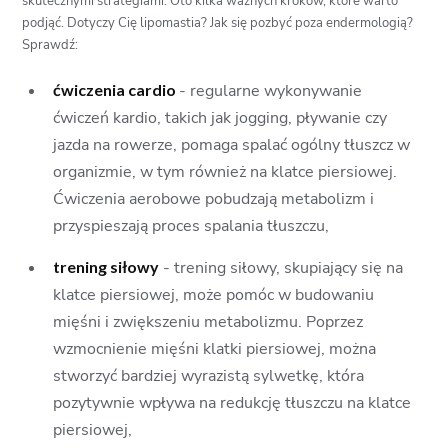
skutecznymi strategiami. Oto kilka ważnych kroków, które warto
podjąć. Dotyczy Cię lipomastia? Jak się pozbyć poza endermologią?
Sprawdź:
ćwiczenia cardio
- regularne wykonywanie
ćwiczeń kardio, takich jak jogging, pływanie czy
jazda na rowerze, pomaga spalać ogólny tłuszcz w
organizmie, w tym również na klatce piersiowej.
Ćwiczenia aerobowe pobudzają metabolizm i
przyspieszają proces spalania tłuszczu,
trening siłowy
- trening siłowy, skupiający się na
klatce piersiowej, może pomóc w budowaniu
mięśni i zwiększeniu metabolizmu. Poprzez
wzmocnienie mięśni klatki piersiowej, można
stworzyć bardziej wyrazistą sylwetkę, która
pozytywnie wpływa na redukcję tłuszczu na klatce
piersiowej,