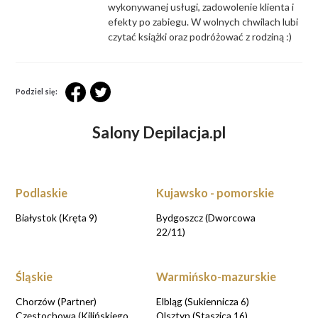
wykonywanej usługi, zadowolenie klienta i
efekty po zabiegu. W wolnych chwilach lubi
czytać książki oraz podróżować z rodziną :)
Podziel się:
Salony Depilacja.pl
Podlaskie
Kujawsko - pomorskie
Białystok (Kręta 9)
Bydgoszcz (Dworcowa
22/11)
Śląskie
Warmińsko-mazurskie
Chorzów (Partner)
Elbląg (Sukiennicza 6)
Częstochowa (Kilińskiego
Olsztyn (Staszica 16)