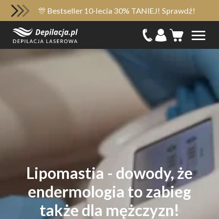
🎊 Bestseller 10-lecia 30% TANIEJ! Sprawdź!
Lipomastia - dowody, że
endermologia to zabieg
także dla mężczyzn!