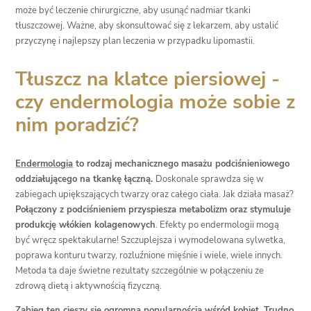
może być leczenie chirurgiczne, aby usunąć nadmiar tkanki
tłuszczowej. Ważne, aby skonsultować się z lekarzem, aby ustalić
przyczynę i najlepszy plan leczenia w przypadku lipomastii.
Tłuszcz na klatce piersiowej -
czy endermologia może sobie z
nim poradzić?
Endermologia
to rodzaj mechanicznego masażu podciśnieniowego
oddziałującego na tkankę łączną.
Doskonale sprawdza się w
zabiegach upiększających twarzy oraz całego ciała. Jak działa masaż?
Połączony z podciśnieniem przyspiesza metabolizm oraz stymuluje
produkcję włókien kolagenowych
. Efekty po endermologii mogą
być wręcz spektakularne! Szczuplejsza i wymodelowana sylwetka,
poprawa konturu twarzy, rozluźnione mięśnie i wiele, wiele innych.
Metoda ta daje świetne rezultaty szczególnie w połączeniu ze
zdrową dietą i aktywnością fizyczną.
Zabieg ten cieszy się ogromną popularnością wśród kobiet. Trudno