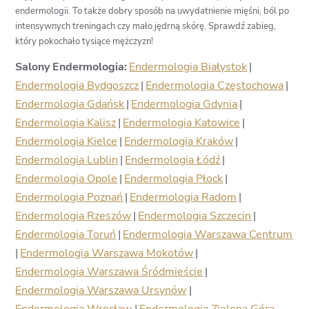
endermologii. To także dobry sposób na uwydatnienie mięśni, ból po
intensywnych treningach czy mało jędrną skórę. Sprawdź zabieg,
który pokochało tysiące mężczyzn!
Salony Endermologia:
Endermologia Białystok
|
Endermologia Bydgoszcz
|
Endermologia Częstochowa
|
Endermologia Gdańsk
|
Endermologia Gdynia
|
Endermologia Kalisz
|
Endermologia Katowice
|
Endermologia Kielce
|
Endermologia Kraków
|
Endermologia Lublin
|
Endermologia Łódź
|
Endermologia Opole
|
Endermologia Płock
|
Endermologia Poznań
|
Endermologia Radom
|
Endermologia Rzeszów
|
Endermologia Szczecin
|
Endermologia Toruń
|
Endermologia Warszawa Centrum
|
Endermologia Warszawa Mokotów
|
Endermologia Warszawa Śródmieście
|
Endermologia Warszawa Ursynów
|