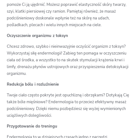
pomoże Ci ją ujędrnić. Możesz poprawić elastyczność skóry twarzy,
szyi, klatki piersiowej czy ramion. Pamiętaj również, że masaż
podciśnieniowy doskonale wpłynie też na skórę na udach,
pośladkach, plecach i wielu innych miejscach na ciele.
Oczyszczenie organizmu z toksyn
Chcesz zdrowo, szybko i nieinwazyjnie oczyścić organizm z toksyn?
Wykorzystaj siłę endermologii! Zabieg ten pomaga w oczyszczeniu
ciała od środka, a wszystko to na skutek stymulacji krążenia krwi i
limfy, drenażu płynów ustrojowych oraz przyspieszenia detoksykacji
organizmu.
Redukcja bólu i rozluźnienie
Twoje ciało często pokryte jest opuchlizną i obrzękami? Dotykają Cię
także bóle mięśniowe? Endermologia to przecież efektywny masaż
podciśnieniowy. Dzięki niemu pozbędziesz się wyżej wymienionych
uciążliwych dolegliwości.
Przygotowanie do treningu
Endermologia to w dzisiejszych czasach jedno z narzędzi