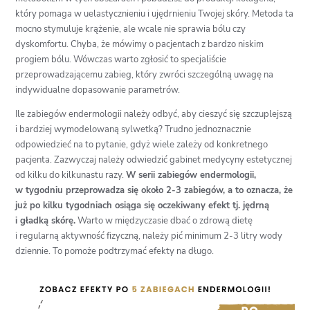
który pomaga w uelastycznieniu i ujędrnieniu Twojej skóry. Metoda ta
mocno stymuluje krążenie, ale wcale nie sprawia bólu czy
dyskomfortu. Chyba, że mówimy o pacjentach z bardzo niskim
progiem bólu. Wówczas warto zgłosić to specjaliście
przeprowadzającemu zabieg, który zwróci szczególną uwagę na
indywidualne dopasowanie parametrów.
Ile zabiegów endermologii należy odbyć, aby cieszyć się szczuplejszą
i bardziej wymodelowaną sylwetką? Trudno jednoznacznie
odpowiedzieć na to pytanie, gdyż wiele zależy od konkretnego
pacjenta. Zazwyczaj należy odwiedzić gabinet medycyny estetycznej
od kilku do kilkunastu razy.
W serii zabiegów endermologii,
w tygodniu przeprowadza się około 2-3 zabiegów, a to oznacza, że
już po kilku tygodniach osiąga się oczekiwany efekt tj. jędrną
i gładką skórę.
Warto w międzyczasie dbać o zdrową dietę
i regularną aktywność fizyczną, należy pić minimum 2-3 litry wody
dziennie. To pomoże podtrzymać efekty na długo.