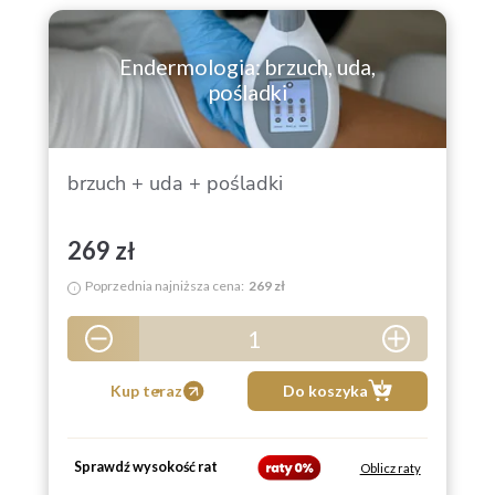
Endermologia: brzuch, uda,
pośladki
brzuch + uda + pośladki
269 zł
Poprzednia najniższa cena:
269 zł
i
1
5
Kup teraz
Do koszyka
Sprawdź wysokość rat
Oblicz raty