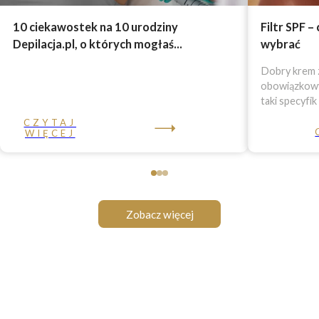
10 ciekawostek na 10 urodziny
Filtr SPF –
Depilacja.pl, o których mogłaś...
wybrać
Dobry krem z
obowiązkowy 
taki specyfik
CZYTAJ
WIĘCEJ
Zobacz więcej