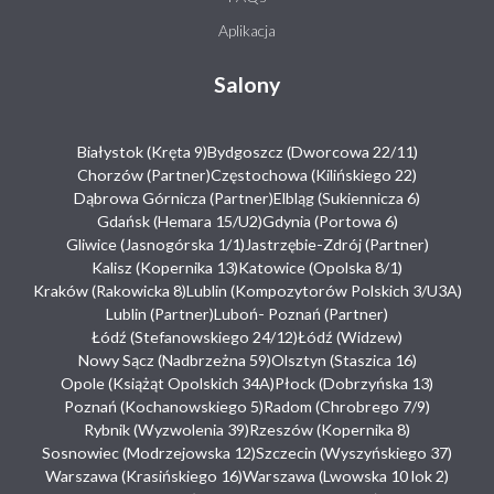
Aplikacja
Salony
Białystok (Kręta 9)
Bydgoszcz (Dworcowa 22/11)
Chorzów (Partner)
Częstochowa (Kilińskiego 22)
Dąbrowa Górnicza (Partner)
Elbląg (Sukiennicza 6)
Gdańsk (Hemara 15/U2)
Gdynia (Portowa 6)
Gliwice (Jasnogórska 1/1)
Jastrzębie-Zdrój (Partner)
Kalisz (Kopernika 13)
Katowice (Opolska 8/1)
Kraków (Rakowicka 8)
Lublin (Kompozytorów Polskich 3/U3A)
Lublin (Partner)
Luboń- Poznań (Partner)
Łódź (Stefanowskiego 24/12)
Łódź (Widzew)
Nowy Sącz (Nadbrzeżna 59)
Olsztyn (Staszica 16)
Opole (Książąt Opolskich 34A)
Płock (Dobrzyńska 13)
Poznań (Kochanowskiego 5)
Radom (Chrobrego 7/9)
Rybnik (Wyzwolenia 39)
Rzeszów (Kopernika 8)
Sosnowiec (Modrzejowska 12)
Szczecin (Wyszyńskiego 37)
Warszawa (Krasińskiego 16)
Warszawa (Lwowska 10 lok 2)