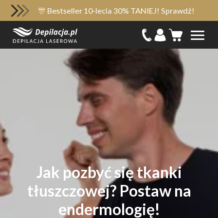
🎊 Bestseller 10-lecia 30% TANIEJ! Sprawdź!
Jak pozbyć się tkanki
tłuszczowej? Postaw na
endermologię!