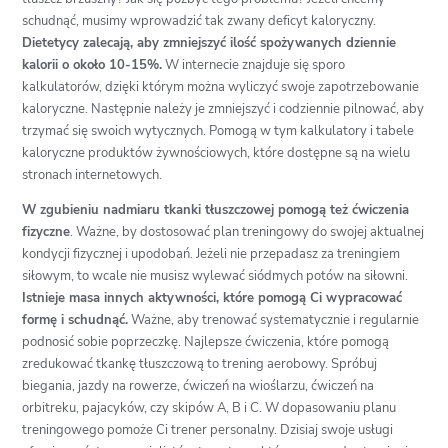
schudnąć, musimy wprowadzić tak zwany deficyt kaloryczny.
Dietetycy zalecają, aby zmniejszyć ilość spożywanych dziennie
kalorii o około 10-15%.
W internecie znajduje się sporo
kalkulatorów, dzięki którym można wyliczyć swoje zapotrzebowanie
kaloryczne. Następnie należy je zmniejszyć i codziennie pilnować, aby
trzymać się swoich wytycznych. Pomogą w tym kalkulatory i tabele
kaloryczne produktów żywnościowych, które dostępne są na wielu
stronach internetowych.
W zgubieniu nadmiaru tkanki tłuszczowej pomogą też ćwiczenia
fizyczne
. Ważne, by dostosować plan treningowy do swojej aktualnej
kondycji fizycznej i upodobań. Jeżeli nie przepadasz za treningiem
siłowym, to wcale nie musisz wylewać siódmych potów na siłowni.
Istnieje masa innych aktywności, które pomogą Ci wypracować
formę i schudnąć.
Ważne, aby trenować systematycznie i regularnie
podnosić sobie poprzeczkę. Najlepsze ćwiczenia, które pomogą
zredukować tkankę tłuszczową to trening aerobowy. Spróbuj
biegania, jazdy na rowerze, ćwiczeń na wioślarzu, ćwiczeń na
orbitreku, pajacyków, czy skipów A, B i C. W dopasowaniu planu
treningowego pomoże Ci trener personalny. Dzisiaj swoje usługi