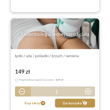
Endermologia jednej części ciała
łydki / uda / pośladki / brzuch / ramiona
149 zł
Poprzednia najniższa cena:
149 zł
i
1
5
Kup teraz
Do koszyka