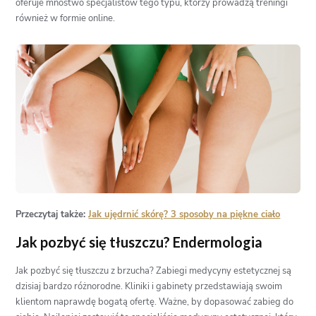
oferuje mnóstwo specjalistów tego typu, którzy prowadzą treningi
również w formie online.
Przeczytaj także:
Jak ujędrnić skórę? 3 sposoby na piękne ciało
Jak pozbyć się tłuszczu? Endermologia
Jak pozbyć się tłuszczu z brzucha? Zabiegi medycyny estetycznej są
dzisiaj bardzo różnorodne. Kliniki i gabinety przedstawiają swoim
klientom naprawdę bogatą ofertę. Ważne, by dopasować zabieg do