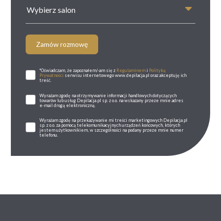
Wybierz salon
Zamów rozmowę
*Oświadczam, że zapoznałem/-am się z
Regulaminem
i
Polityką
Prywatności
serwisu internetowego www.depilacja.pl oraz akceptuję ich
treść.
Wyrażam zgodę na otrzymywanie informacji handlowych dotyczących
towarów lub usług Depilacja.pl sp. z o.o. na wskazany przeze mnie adres
e-mail drogą elektroniczną.
Wyrażam zgodę na przekazywanie mi treści marketingowych Depilacja.pl
sp. z o.o. za pomocą telekomunikacyjnych urządzeń końcowych, których
jestem użytkownikiem, w szczególności na podany przeze mnie numer
telefonu.