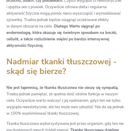
brzuchu, udach, czy pośladkach.
Często wygląda to nieestetycznie
i spędza sen z powiek. Oczywiście zdrowa dieta i regularna
aktywność fizyczna mogą pomóc nieco wyszczuplić i wymodelować
sylwetkę. Trudno jednak będzie osiągnąć oczekiwane efekty
w danym obszarze na ciele.
Dlatego Warto sięgnąć po
endermologię, która okazuje się świetnym sposobem na boczki,
cellulit, a także rozluźnienie mięśni po bardzo intensywnej
aktywności fizycznej.
Nadmiar tkanki tłuszczowej -
skąd się bierze?
Nie jest tajemnicą, że tkanka tłuszczowa nie cieszy się sympatią.
Trzeba jednak pamiętać, że spełnia dość istotne funkcje w naszym
ciele. Oczywiście warto walczyć z jej nadmiarem, gdyż ten nie tylko
wygląda nieestetycznie, ale też może nam szkodzić. Nie da się jednak
w 100% wyeliminować tkanki tłuszczowej.
Tkanka tłuszczowa wykorzystywana jest przez organizm, gdy ten nie
ma dostępnych innych źródeł energii.
Tkankę tłuszczową dzielimy