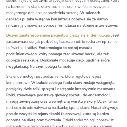
siebie. Najlepiej zostawić to specjaliście medycyny estetycznej, który
na bazie oceny stanu skóry, poznaniu oczekiwań oraz wywiadu
medycznego dobierze odpowiednią metodę.
W salonach
depilacja.pl taka wstępna konsultacja odbywa się za darmo
i można ją umówić za pomocą formularza na stronie internetowej.
Dużym zainteresowaniem pacjentów cieszy się endermologia.
Jeżeli
zastanawiasz się, jak pozbyć się tłuszczu z ud, brzucha czy np. ramion
to świetnie trafiłaś.
Endermologia to rodzaj masażu
podciśnieniowego, który pomaga zredukować boczki, ale też
odpręża i relaksuje. Doskonale modeluje ciało, ujędrnia skórę
i wygładzają. Na czym polega ta meto
Siłą endermologii jest podciśnienie, które regulowane jest
komputerowo.
W trakcie zabiegu fałda skóry zostaje wciągnięta
pomiędzy dwie rolki sprzętu i następnie intensywnie masowana.
Rolki, stanowiące podstawę głowicy sprzętu do endermologii,
masują zewnętrzną oraz wewnętrzną warstwę skóry.
Dzięki temu
dochodzi do oddziaływania na tkankę łączną skóry.
Masaż aktywuje
przede wszystkim rejony tkanki tłuszczowej, które są bardzo
odporne na dietę oraz ćwiczenia.
Dzięki endermologii poprawisz
metabolizm w tych obszarach i pobudzisz do produkcji kolagenu,