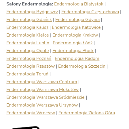
Salony Endermologia:
Endermologia Białystok
|
Endermologia Bydgoszcz
|
Endermologia Częstochowa
|
Endermologia Gdańsk
|
Endermologia Gdynia
|
Endermologia Kalisz
|
Endermologia Katowice
|
Endermologia Kielce
|
Endermologia Kraków
|
Endermologia Lublin
|
Endermologia Łódź
|
Endermologia Opole
|
Endermologia Płock
|
Endermologia Poznań
|
Endermologia Radom
|
Endermologia Rzeszów
|
Endermologia Szczecin
|
Endermologia Toruń
|
Endermologia Warszawa Centrum
|
Endermologia Warszawa Mokotów
|
Endermologia Warszawa Śródmieście
|
Endermologia Warszawa Ursynów
|
Endermologia Wrocław
|
Endermologia Zielona Góra