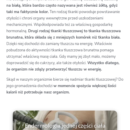
na białą, która bardzo często nazywana jest również żółtą, gdyż
taki ma faktycznie kolor.
Ten rodzaj tkanki powoduje powstawanie
otyłości i chroni organy wewnętrzne przed uszkodzeniami
mechanicznymi. Współodpowiada też za właściwą gospodarkę
hormonalną.
Drugi rodzaj tkanki tłuszczowej to tkanka tłuszczowa
brunatna, która składa się z mniejszych komórek niż tkanka biała.
Dzięki niej dochodzi do zamiany tłuszczu na energię. Właściwie
pobudzona do aktywności tkanka tłuszczowa brunatna pomaga
utrzymać właściwą masę ciała. Gdy mamy jej zbyt mało, możemy
doprowadzić się do cukrzycy, ale także otyłości.
Wszystko dlatego,
że organizm nie zdąży przetworzyć tłuszczu w energię.
Skąd w naszym organizmie bierze się nadmiar tkanki tłuszczowej? Do
jego gromadzenia dochodzi
w momencie spożycia większej ilości
kalorii niż potrzebuje nasz organizm.
Endermologia jednej części ciała