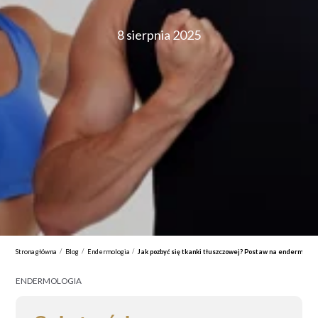
8 sierpnia 2025
/
/
/
Strona główna
Blog
Endermologia
Jak pozbyć się tkanki tłuszczowej? Postaw na endermologi
ENDERMOLOGIA