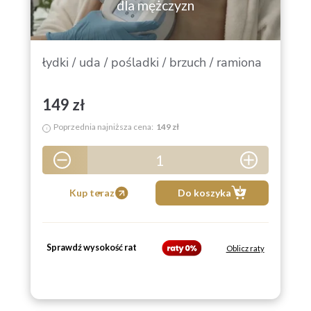
dla mężczyzn
łydki / uda / pośladki / brzuch / ramiona
149 zł
Poprzednia najniższa cena:
149 zł
i
1
5
Kup teraz
Do koszyka
Sprawdź wysokość rat
Oblicz raty