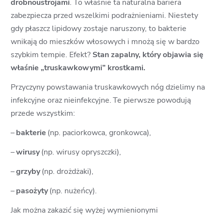
drobnoustrojami
. To właśnie ta naturalna bariera
zabezpiecza przed wszelkimi podrażnieniami. Niestety
gdy płaszcz lipidowy zostaje naruszony, to bakterie
wnikają do mieszków włosowych i mnożą się w bardzo
szybkim tempie. Efekt?
Stan zapalny, który objawia się
właśnie „truskawkowymi” krostkami.
Przyczyny powstawania truskawkowych nóg dzielimy na
infekcyjne oraz nieinfekcyjne.
Te pierwsze powodują
przede wszystkim:
–
bakterie
(np. paciorkowca, gronkowca),
–
wirusy
(np. wirusy opryszczki),
–
grzyby
(np. drożdżaki),
–
pasożyty
(np. nużeńcy).
Jak można zakazić się wyżej wymienionymi