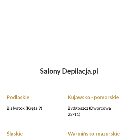
Salony Depilacja.pl
ZASTANAWIASZ SIĘ NAD DEPILACJĄ
LASEROWĄ?
UMÓW WIZYTĘ KONSULTACYJNĄ przy
rezerwacji online
Podlaskie
Kujawsko - pomorskie
UMAWIAM KONSULTACJE
Białystok (Kręta 9)
Bydgoszcz (Dworcowa
22/11)
Śląskie
Warmińsko-mazurskie