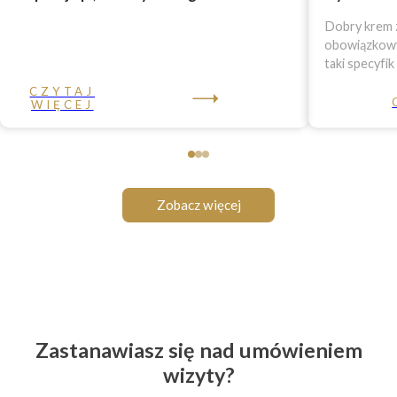
Dobry krem z
obowiązkowy 
taki specyfik
CZYTAJ
WIĘCEJ
Zobacz więcej
Zastanawiasz się nad umówieniem
wizyty?