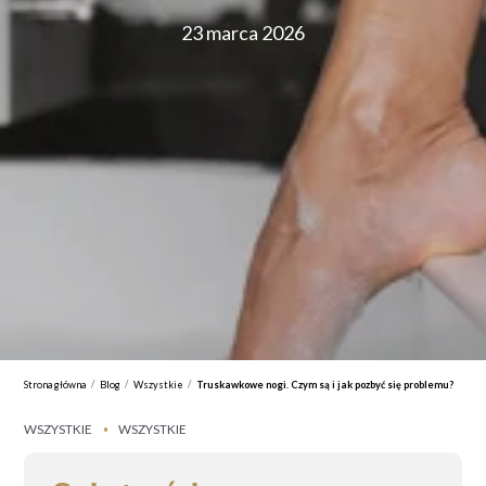
23 marca 2026
/
/
/
Strona główna
Blog
Wszystkie
Truskawkowe nogi. Czym są i jak pozbyć się problemu?
WSZYSTKIE
WSZYSTKIE
•