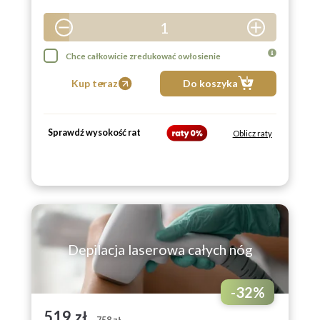
1
2
Chce całkowicie zredukować owłosienie
3
Kup teraz
Do koszyka
4
5
Sprawdź wysokość rat
Oblicz raty
6
7
8
9
Depilacja laserowa całych nóg
-
32
%
519 zł