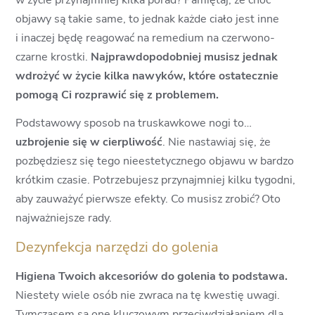
w życie przynajmniej kilka porad? Pamiętaj, że choć
objawy są takie same, to jednak każde ciało jest inne
i inaczej będę reagować na remedium na czerwono-
czarne krostki.
Najprawdopodobniej musisz jednak
wdrożyć w życie kilka nawyków, które ostatecznie
pomogą Ci rozprawić się z problemem.
Podstawowy sposob na truskawkowe nogi to…
uzbrojenie się w cierpliwość
. Nie nastawiaj się, że
pozbędziesz się tego nieestetycznego objawu w bardzo
krótkim czasie. Potrzebujesz przynajmniej kilku tygodni,
aby zauważyć pierwsze efekty. Co musisz zrobić?
Oto
najważniejsze rady.
Dezynfekcja narzędzi do golenia
Higiena Twoich akcesoriów do golenia to podstawa.
Niestety wiele osób nie zwraca na tę kwestię uwagi.
Tymczasem są one kluczowym przeciwdziałaniem dla