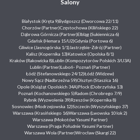
Salony
Białystok (Kręta 9)
Bydgoszcz (Dworcowa 22/11)
Chorzów (Partner)
Częstochowa (Kilińskiego 22)
Dąbrowa Górnicza (Partner)
Elbląg (Sukiennicza 6)
Gdańsk (Hemara 15/U2)
Gdynia (Portowa 6)
Gliwice (Jasnogórska 1/1)
Jastrzębie-Zdrój (Partner)
Kalisz (Kopernika 13)
Katowice (Opolska 8/1)
Kraków (Rakowicka 8)
Lublin (Kompozytorów Polskich 3/U3A)
Lublin (Partner)
Luboń- Poznań (Partner)
Łódź (Stefanowskiego 24/12)
Łódź (Widzew)
Nowy Sącz (Nadbrzeżna 59)
Olsztyn (Staszica 16)
Opole (Książąt Opolskich 34A)
Płock (Dobrzyńska 13)
Poznań (Kochanowskiego 5)
Radom (Chrobrego 7/9)
Rybnik (Wyzwolenia 39)
Rzeszów (Kopernika 8)
Sosnowiec (Modrzejowska 12)
Szczecin (Wyszyńskiego 37)
Warszawa (Krasińskiego 16)
Warszawa (Lwowska 10 lok 2)
Warszawa (Mokotów Yasumi Partner)
Warszawa (Praga Południe Yasumi Partner)
Warszawa Wola (Partner)
Wrocław (Skargi 22)