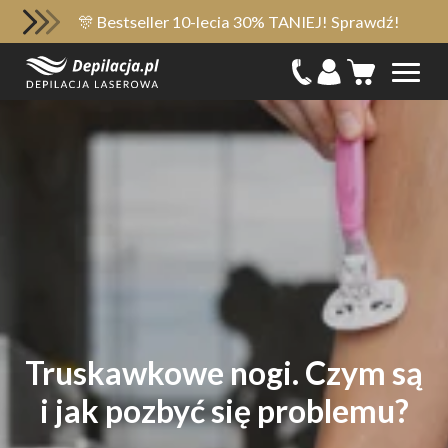
🎊 Bestseller 10-lecia 30% TANIEJ! Sprawdź!
Truskawkowe nogi. Czym są
i jak pozbyć się problemu?