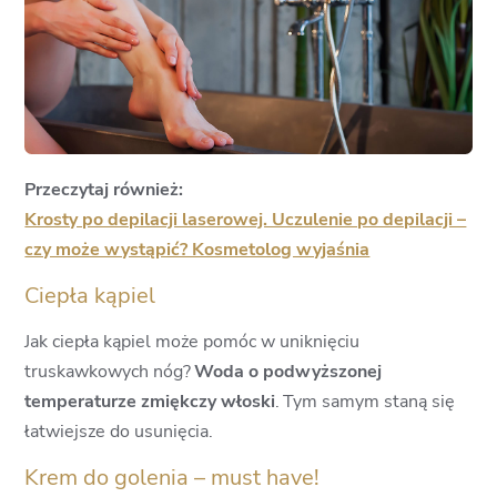
Przeczytaj również:
Krosty po depilacji laserowej. Uczulenie po depilacji –
czy może wystąpić? Kosmetolog wyjaśnia
Ciepła kąpiel
Jak ciepła kąpiel może pomóc w uniknięciu
truskawkowych nóg?
Woda o podwyższonej
temperaturze zmiękczy włoski
.
Tym samym staną się
łatwiejsze do usunięcia.
Krem do golenia – must have!