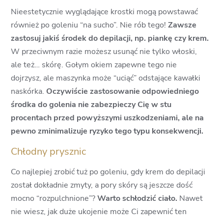
Nieestetycznie wyglądające krostki mogą powstawać
również po goleniu “na sucho”. Nie rób tego!
Zawsze
zastosuj jakiś środek do depilacji, np. piankę czy krem.
W przeciwnym razie możesz usunąć nie tylko włoski,
ale też… skórę. Gołym okiem zapewne tego nie
dojrzysz, ale maszynka może “uciąć” odstające kawałki
naskórka.
Oczywiście zastosowanie odpowiedniego
środka do golenia nie zabezpieczy Cię w stu
procentach przed powyższymi uszkodzeniami, ale na
pewno zminimalizuje ryzyko tego typu konsekwencji.
Chłodny prysznic
Co najlepiej zrobić tuż po goleniu, gdy krem do depilacji
został dokładnie zmyty, a pory skóry są jeszcze dość
mocno “rozpulchnione”?
Warto schłodzić ciało.
Nawet
nie wiesz, jak duże ukojenie może Ci zapewnić ten