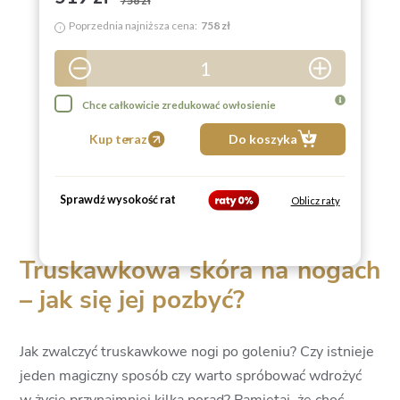
758 zł
Poprzednia najniższa cena:
758 zł
i
1
2
Chce całkowicie zredukować owłosienie
3
Kup teraz
Do koszyka
4
5
Sprawdź wysokość rat
Oblicz raty
6
7
Truskawkowa skóra na nogach
8
– jak się jej pozbyć?
9
Jak zwalczyć truskawkowe nogi po goleniu? Czy istnieje
jeden magiczny sposób czy warto spróbować wdrożyć