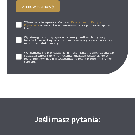
Zamów rozmowę
*Oświadczam, że zapoznałem/-am się z
Regulaminem
i
Polityką
Prywatności
serwisu internetowego www.depilacja.pl oraz akceptuję ich
treść.
Wyrażam zgodę na otrzymywanie informacji handlowych dotyczących
towarów lub usług Depilacja.pl sp. z o.o. na wskazany przeze mnie adres
e-mail drogą elektroniczną.
Wyrażam zgodę na przekazywanie mi treści marketingowych Depilacja.pl
sp. z o.o. za pomocą telekomunikacyjnych urządzeń końcowych, których
jestem użytkownikiem, w szczególności na podany przeze mnie numer
telefonu.
Jeśli masz pytania: