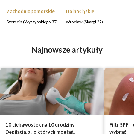
Zachodniopomorskie
Dolnośląskie
Szczecin (Wyszyńskiego 37)
Wrocław (Skargi 22)
Najnowsze artykuły
10 ciekawostek na 10 urodziny
Filtr SPF –
Depilacja.pl, o których mogłaś...
wybrać