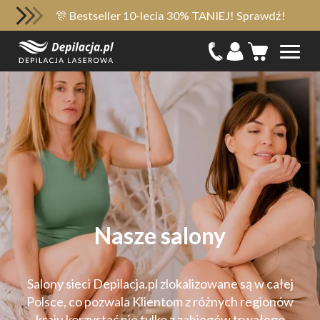
🎊 Bestseller 10-lecia 30% TANIEJ! Sprawdź!
Nasze salony
Salony sieci Depilacja.pl zlokalizowane są w całej
Polsce, co pozwala Klientom z różnych regionów
kraju korzystać nie tylko z zabiegów trwałego