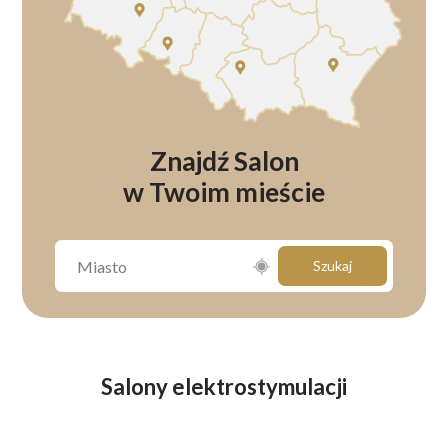
Znajdź Salon
w Twoim mieście
Szukaj
Salony elektrostymulacji