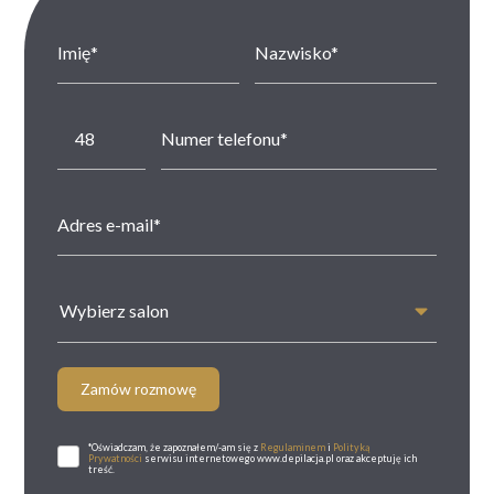
Wybierz salon
Zamów rozmowę
*Oświadczam, że zapoznałem/-am się z
Regulaminem
i
Polityką
Prywatności
serwisu internetowego www.depilacja.pl oraz akceptuję ich
treść.