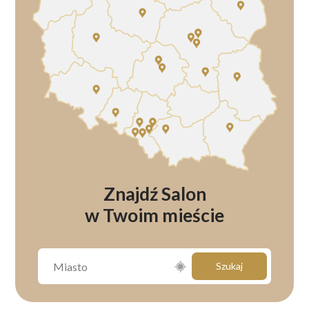
Znajdź Salon
w Twoim mieście
Szukaj