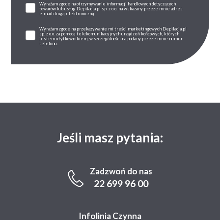
Wyrażam zgodę na otrzymywanie informacji handlowych dotyczących
towarów lub usług Depilacja.pl sp. z o.o. na wskazany przeze mnie adres
e-mail drogą elektroniczną.
Wyrażam zgodę na przekazywanie mi treści marketingowych Depilacja.pl
sp. z o.o. za pomocą telekomunikacyjnych urządzeń końcowych, których
jestem użytkownikiem, w szczególności na podany przeze mnie numer
telefonu.
Jeśli masz pytania:
Zadzwoń do nas
22 699 96 00
Infolinia Czynna