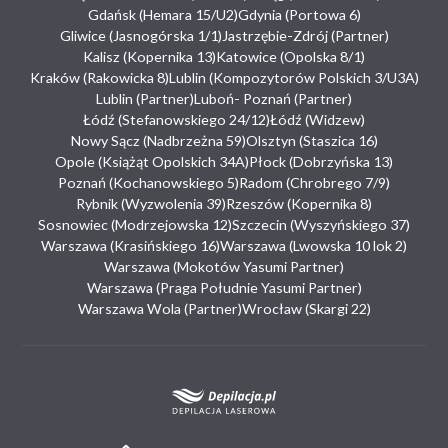
Gdańsk (Hemara 15/U2)
Gdynia (Portowa 6)
Gliwice (Jasnogórska 1/1)
Jastrzębie-Zdrój (Partner)
Kalisz (Kopernika 13)
Katowice (Opolska 8/1)
Kraków (Rakowicka 8)
Lublin (Kompozytorów Polskich 3/U3A)
Lublin (Partner)
Luboń- Poznań (Partner)
Łódź (Stefanowskiego 24/12)
Łódź (Widzew)
Nowy Sącz (Nadbrzeżna 59)
Olsztyn (Staszica 16)
Opole (Książąt Opolskich 34A)
Płock (Dobrzyńska 13)
Poznań (Kochanowskiego 5)
Radom (Chrobrego 7/9)
Rybnik (Wyzwolenia 39)
Rzeszów (Kopernika 8)
Sosnowiec (Modrzejowska 12)
Szczecin (Wyszyńskiego 37)
Warszawa (Krasińskiego 16)
Warszawa (Lwowska 10 lok 2)
Warszawa (Mokotów Yasumi Partner)
Warszawa (Praga Południe Yasumi Partner)
Warszawa Wola (Partner)
Wrocław (Skargi 22)