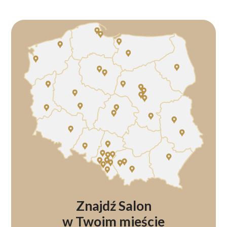
Znajdź Salon
w Twoim mieście