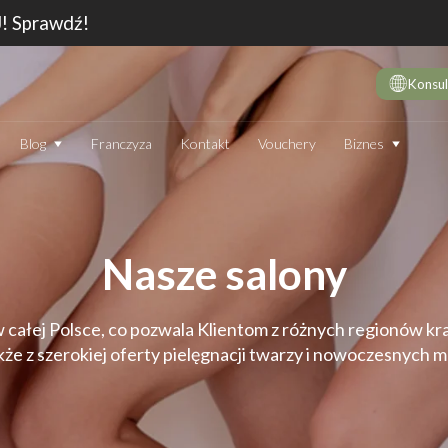
J! Sprawdź!
Konsul
Biznes
Blog
Franczyza
Kontakt
Vouchery
DE
10 
wie
Nasze salony
Dep
Jak
Dep
 w całej Polsce, co pozwala Klientom z różnych regionów kr
Dep
kże z szerokiej oferty pielęgnacji twarzy i nowoczesnych
JAK DZIAŁA DEPILATOR IPL I CZY WARTO GO STOSOWAĆ
TECHNOLOGIA
EN
Który laser do depilacji (profesjonalny) jest najskuteczniejszy?
Jak
Ranking 2026