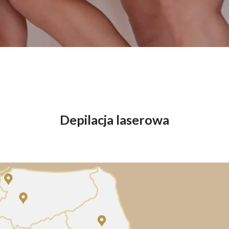
End
Elektrostymulacja mięśni - efekty, które przekonają Cię do
End
zabiegu
ud 
Endermologia – przeciwwskazania, o których warto wiedzieć
End
Laser aleksandrytowy czy diodowy? Porównanie
Co 
zab
Depilacja laserowa