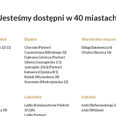
Jesteśmy dostępni w 40 miastac
skie
Śląskie
Warmińsko-mazurs
 22/11)
Chorzów (Partner)
Elbląg (Sukiennicza 6)
Częstochowa (Kilińskiego 22)
Olsztyn (Staszica 16)
Dąbrowa Górnicza (Partner)
Gliwice (Jasnogórska 1/1)
Jastrzębie-Zdrój (Partner)
Katowice (Opolska 8/1)
Rybnik (Wyzwolenia 39)
Sosnowiec (Modrzejowska 12)
Lubelskie
Łódzkie
Lublin (Kompozytorów Polskich
Łódź (Stefanowskiego 2
a 59)
3/U3A)
Łódź (Widzew)
Lublin (Partner)