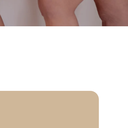
ermologia - jak często należy ją wykonywać?
ermologia przed i po – jakie efekty ujędrnienia i wysmuklenia
możesz osiągnąć?
ermologia – ile zabiegów potrzeba, aby zobaczyć efekty?
daje endermologia - w jakim wieku najlepiej udać się na
ieg?