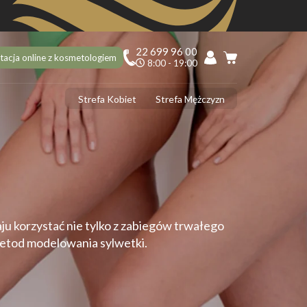
22 699 96 00
tacja online z kosmetologiem
8:00 - 19:00
Strefa Kobiet
Strefa Mężczyzn
PILACJA
ciekawostek na 10 urodziny Depilacja.pl, o których mogłaś nie
dzieć!
ilacja laserowa latem – tak czy nie?
 usunąć włoski z twarzy? 5 najlepszych sposobów
ilacja laserowa jąder i penisa – zabieg krok po kroku
aju korzystać nie tylko z zabiegów trwałego
ilacja laserowa a opalenizna
 metod modelowania sylwetki.
DERMOLOGIA
 ujędrnić skórę na brzuchu? Sprawdzone sposoby