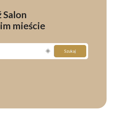
 Salon
im mieście
Szukaj