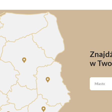
Znajdź
w Two