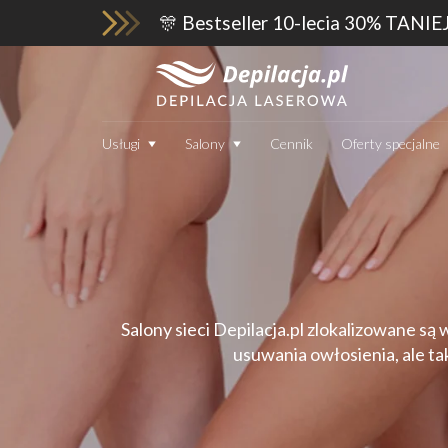
🎊 Bestseller 10-lecia 30% TANIE
Usługi
Salony
Cennik
Oferty specjalne
Salony sieci Depilacja.pl zlokalizowane są
usuwania owłosienia, ale ta