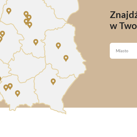
Znajdź
w Two