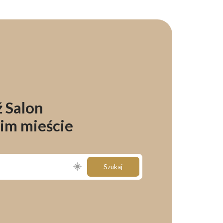
 Salon
im mieście
Szukaj