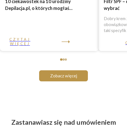
10 ciekawostek na 10 urodziny
Filtr SPF –
Depilacja.pl, o których mogłaś...
wybrać
Dobry krem z
obowiązkowy 
taki specyfik
CZYTAJ
WIĘCEJ
Zobacz więcej
Zastanawiasz się nad umówieniem