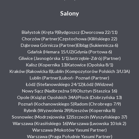
Salony
Białystok (Kręta 9)
Bydgoszcz (Dworcowa 22/11)
Chorzów (Partner)
Częstochowa (Kilińskiego 22)
Dąbrowa Górnicza (Partner)
Elbląg (Sukiennicza 6)
Gdańsk (Hemara 15/U2)
Gdynia (Portowa 6)
Gliwice (Jasnogórska 1/1)
Jastrzębie-Zdrój (Partner)
Kalisz (Kopernika 13)
Katowice (Opolska 8/1)
Kraków (Rakowicka 8)
Lublin (Kompozytorów Polskich 3/U3A)
Lublin (Partner)
Luboń- Poznań (Partner)
Łódź (Stefanowskiego 24/12)
Łódź (Widzew)
Nowy Sącz (Nadbrzeżna 59)
Olsztyn (Staszica 16)
Opole (Książąt Opolskich 34A)
Płock (Dobrzyńska 13)
Poznań (Kochanowskiego 5)
Radom (Chrobrego 7/9)
Rybnik (Wyzwolenia 39)
Rzeszów (Kopernika 8)
Sosnowiec (Modrzejowska 12)
Szczecin (Wyszyńskiego 37)
Warszawa (Krasińskiego 16)
Warszawa (Lwowska 10 lok 2)
Warszawa (Mokotów Yasumi Partner)
Warszawa (Praga Południe Yasumi Partner)