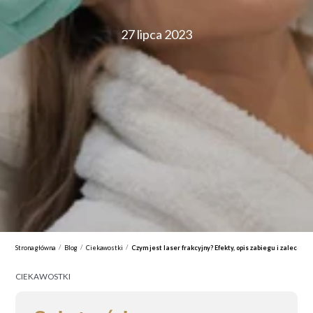
27 lipca 2023
/
/
/
Strona główna
Blog
Ciekawostki
Czym jest laser frakcyjny? Efekty, opis zabiegu i zaleceni
CIEKAWOSTKI