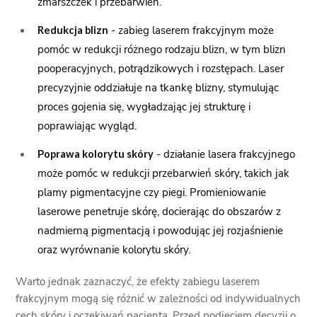
zmarszczek i przebarwień.
- zabieg laserem frakcyjnym może
Redukcja blizn
pomóc w redukcji różnego rodzaju blizn, w tym blizn
pooperacyjnych, potrądzikowych i rozstępach. Laser
precyzyjnie oddziałuje na tkankę blizny, stymulując
proces gojenia się, wygładzając jej strukturę i
poprawiając wygląd.
- działanie lasera frakcyjnego
Poprawa kolorytu skóry
może pomóc w redukcji przebarwień skóry, takich jak
plamy pigmentacyjne czy piegi. Promieniowanie
laserowe penetruje skórę, docierając do obszarów z
nadmierną pigmentacją i powodując jej rozjaśnienie
oraz wyrównanie kolorytu skóry.
Warto jednak zaznaczyć, że efekty zabiegu laserem
frakcyjnym mogą się różnić w zależności od indywidualnych
cech skóry i oczekiwań pacjenta. Przed podjęciem decyzji o