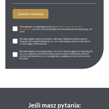
Zamów rozmowę
*Oświadczam, że zapoznałem/-am się z
Regulaminem
i
Polityką
Prywatności
serwisu internetowego www.depilacja.pl oraz akceptuję ich
treść.
Wyrażam zgodę na otrzymywanie informacji handlowych dotyczących
towarów lub usług Depilacja.pl sp. z o.o. na wskazany przeze mnie adres
e-mail drogą elektroniczną.
Wyrażam zgodę na przekazywanie mi treści marketingowych Depilacja.pl
sp. z o.o. za pomocą telekomunikacyjnych urządzeń końcowych, których
jestem użytkownikiem, w szczególności na podany przeze mnie numer
telefonu.
Jeśli masz pytania: