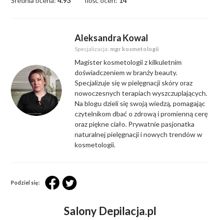
Średnia ocena:
4.93
Ilość ocen:
14
Aleksandra Kowal
Specjalizacja:
mgr kosmetologii
Magister kosmetologii z kilkuletnim
doświadczeniem w branży beauty.
Specjalizuje się w pielęgnacji skóry oraz
nowoczesnych terapiach wyszczuplających.
Na blogu dzieli się swoją wiedzą, pomagając
czytelnikom dbać o zdrową i promienną cerę
oraz piękne ciało. Prywatnie pasjonatka
naturalnej pielęgnacji i nowych trendów w
kosmetologii.
Podziel się:
Salony Depilacja.pl