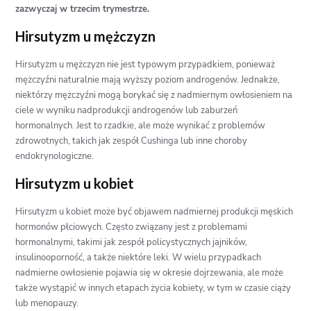
zazwyczaj w trzecim trymestrze.
Hirsutyzm u mężczyzn
Hirsutyzm u mężczyzn nie jest typowym przypadkiem, ponieważ
mężczyźni naturalnie mają wyższy poziom androgenów. Jednakże,
niektórzy mężczyźni mogą borykać się z nadmiernym owłosieniem na
ciele w wyniku nadprodukcji androgenów lub zaburzeń
hormonalnych. Jest to rzadkie, ale może wynikać z problemów
zdrowotnych, takich jak zespół Cushinga lub inne choroby
endokrynologiczne.
Hirsutyzm u kobiet
Hirsutyzm u kobiet może być objawem nadmiernej produkcji męskich
hormonów płciowych. Często związany jest z problemami
hormonalnymi, takimi jak zespół policystycznych jajników,
insulinooporność, a także niektóre leki. W wielu przypadkach
nadmierne owłosienie pojawia się w okresie dojrzewania, ale może
także wystąpić w innych etapach życia kobiety, w tym w czasie ciąży
lub menopauzy.