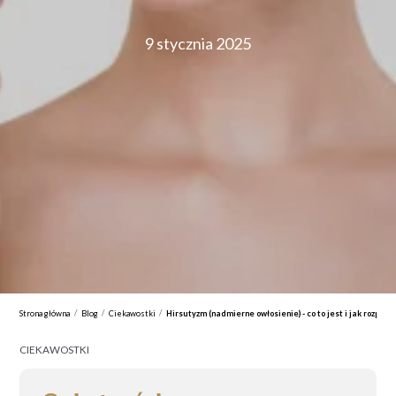
9 stycznia 2025
/
/
/
Strona główna
Blog
Ciekawostki
Hirsutyzm (nadmierne owłosienie) - co to jest i jak rozpozn
CIEKAWOSTKI