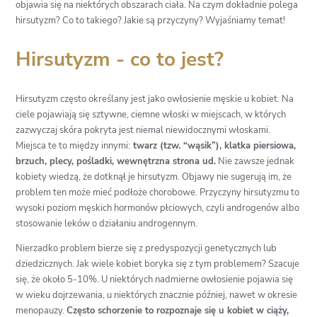
objawia się na niektórych obszarach ciała. Na czym dokładnie polega
hirsutyzm? Co to takiego? Jakie są przyczyny? Wyjaśniamy temat!
Hirsutyzm - co to jest?
Hirsutyzm często określany jest jako owłosienie męskie u kobiet. Na
ciele pojawiają się sztywne, ciemne włoski w miejscach, w których
zazwyczaj skóra pokryta jest niemal niewidocznymi włoskami.
Miejsca te to między innymi:
twarz (tzw. “wąsik”), klatka piersiowa,
brzuch, plecy, pośladki, wewnętrzna strona ud.
Nie zawsze jednak
kobiety wiedzą, że dotknął je hirsutyzm. Objawy nie sugerują im, że
problem ten może mieć podłoże chorobowe. Przyczyny hirsutyzmu to
wysoki poziom męskich hormonów płciowych, czyli androgenów albo
stosowanie leków o działaniu androgennym.
Nierzadko problem bierze się z predyspozycji genetycznych lub
dziedzicznych. Jak wiele kobiet boryka się z tym problemem? Szacuje
się, że około 5-10%. U niektórych nadmierne owłosienie pojawia się
w wieku dojrzewania, u niektórych znacznie później, nawet w okresie
menopauzy.
Często schorzenie to rozpoznaje się u kobiet w ciąży,