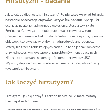
Hirsutyzm - badania
Jak wygląda diagnostyka hirsutyzmu?
Po pierwsze wywiad lekarski,
następnie obserwacja objawów i oczywiście badania.
Specjaliści,
oceniając nasilenie nadmiernego owłosienia, stosują tzw. skalę
Ferrimana-Gallwaya – to skala punktowa stosowana w tym
przypadku. Czasem jednak postać hirsutyzmu jest łagodna, tj. nie ma
objawów, które wskazywałyby na nadprodukcję androgenów.
Wtedy nie trzeba robić kolejnych badań. Te będą jednak konieczne
przy jednoczesnym występowaniu problemów menstruacyjnych.
Nierzadko stosowane są tomografia komputerowa czy USG.
Wykorzystuje się również wiele innych metod, które potwierdzają
występujący hirsutyzm.
Jak leczyć hirsutyzm?
Hirsutyzm - jak się pozbyć? Leczenie naturalne? A może metody
bardziej standardowe?
Przede wszystkim istotne jest unormowanie poziomu androgenów.