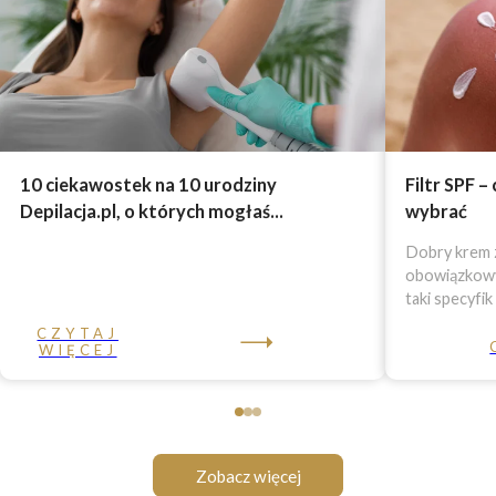
10 ciekawostek na 10 urodziny
Filtr SPF –
Depilacja.pl, o których mogłaś...
wybrać
Dobry krem z
obowiązkowy 
taki specyfik
CZYTAJ
WIĘCEJ
Zobacz więcej