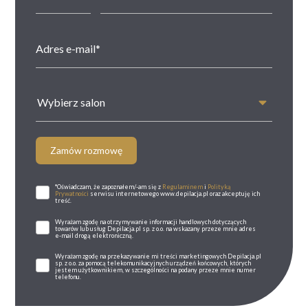
Wybierz salon
Zamów rozmowę
*Oświadczam, że zapoznałem/-am się z
Regulaminem
i
Polityką
Prywatności
serwisu internetowego www.depilacja.pl oraz akceptuję ich
treść.
Wyrażam zgodę na otrzymywanie informacji handlowych dotyczących
towarów lub usług Depilacja.pl sp. z o.o. na wskazany przeze mnie adres
e-mail drogą elektroniczną.
Wyrażam zgodę na przekazywanie mi treści marketingowych Depilacja.pl
sp. z o.o. za pomocą telekomunikacyjnych urządzeń końcowych, których
jestem użytkownikiem, w szczególności na podany przeze mnie numer
telefonu.