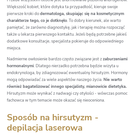
Większość kobiet, które dotyka ta przypadłość, kieruje swoje
pierwsze kroki do
dermatologa, skupiając się na kosmetycznym
charakterze tego, co je dotknęło
. To dobry kierunek, ale warto
pamiętać, że zarówno diagnostykę, jak i terapię można rozpocząć
także u lekarza pierwszego kontaktu. Jeżeli będą potrzebne jakieś
dodatkowe konsultacje, specjalista pokieruje do odpowiedniego
miejsca.
Nadmierne owłosienie bardzo często związane jest z
zaburzeniami
hormonalnymi
. Dlatego nierzadko potrzebna będzie wizyta u
endokrynologa, by zdiagnozować ewentualny hirsutyzm. Hormony
mogą odpowiadać za wiele aspektów naszego życia.
Nie warto
również bagatelizować innego specjalisty, mianowicie dietetyka.
Hirsutyzm może wynikać z nadwagi czy otyłości - wówczas pomoc
fachowca w tym temacie może okazać się nieoceniona.
Sposób na hirsutyzm -
depilacja laserowa