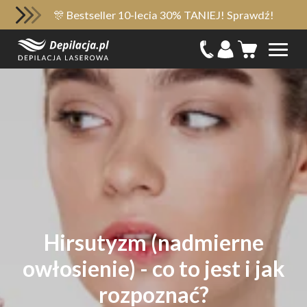
🎊 Bestseller 10-lecia 30% TANIEJ! Sprawdź!
Hirsutyzm (nadmierne
owłosienie) - co to jest i jak
rozpoznać?