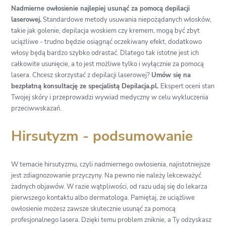
Nadmierne owłosienie najlepiej usunąć za pomocą depilacji
laserowej.
Standardowe metody usuwania niepożądanych włosków,
takie jak golenie, depilacja woskiem czy kremem, mogą być zbyt
uciążliwe - trudno będzie osiągnąć oczekiwany efekt, dodatkowo
włosy będą bardzo szybko odrastać. Dlatego tak istotne jest ich
całkowite usunięcie, a to jest możliwe tylko i wyłącznie za pomocą
lasera. Chcesz skorzystać z depilacji laserowej?
Umów się na
bezpłatną konsultację ze specjalistą Depilacja.pl.
Ekspert oceni stan
Twojej skóry i przeprowadzi wywiad medyczny w celu wykluczenia
przeciwwskazań.
Hirsutyzm - podsumowanie
W temacie hirsutyzmu, czyli nadmiernego owłosienia, najistotniejsze
jest zdiagnozowanie przyczyny. Na pewno nie należy lekceważyć
żadnych objawów. W razie wątpliwości, od razu udaj się do lekarza
pierwszego kontaktu albo dermatologa. Pamiętaj, że uciążliwe
owłosienie możesz zawsze skutecznie usunąć za pomocą
profesjonalnego lasera. Dzięki temu problem zniknie, a Ty odzyskasz