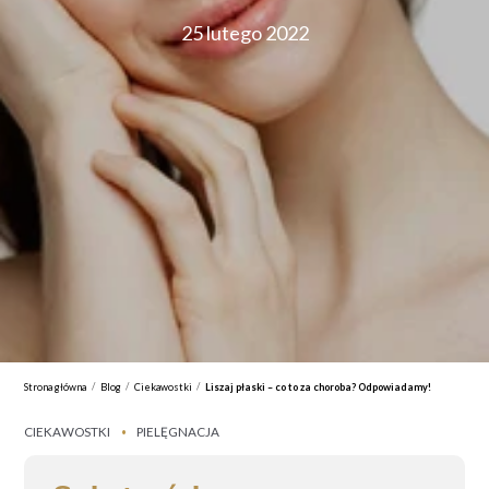
25 lutego 2022
/
/
/
Strona główna
Blog
Ciekawostki
Liszaj płaski – co to za choroba? Odpowiadamy!
CIEKAWOSTKI
PIELĘGNACJA
•