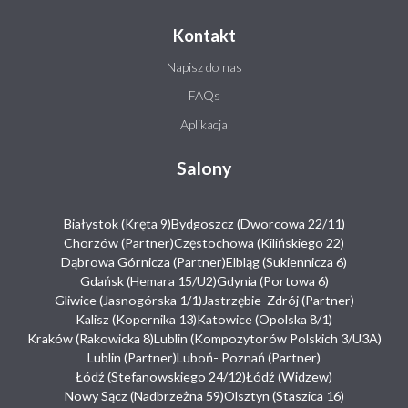
Kontakt
Napisz do nas
FAQs
Aplikacja
Salony
Białystok (Kręta 9)
Bydgoszcz (Dworcowa 22/11)
Chorzów (Partner)
Częstochowa (Kilińskiego 22)
Dąbrowa Górnicza (Partner)
Elbląg (Sukiennicza 6)
Gdańsk (Hemara 15/U2)
Gdynia (Portowa 6)
Gliwice (Jasnogórska 1/1)
Jastrzębie-Zdrój (Partner)
Kalisz (Kopernika 13)
Katowice (Opolska 8/1)
Kraków (Rakowicka 8)
Lublin (Kompozytorów Polskich 3/U3A)
Lublin (Partner)
Luboń- Poznań (Partner)
Łódź (Stefanowskiego 24/12)
Łódź (Widzew)
Nowy Sącz (Nadbrzeżna 59)
Olsztyn (Staszica 16)