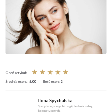
☆
☆
☆
☆
☆
Oceń artykuł:
Średnia ocena:
5.00
Ilość ocen:
2
Ilona Spychalska
Specjalizacja:
mgr biologii, technik usług
kosmetycznych.