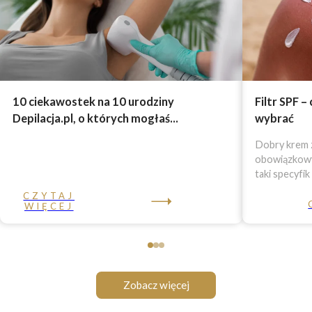
10 ciekawostek na 10 urodziny
Filtr SPF –
Depilacja.pl, o których mogłaś...
wybrać
Dobry krem z
obowiązkowy 
taki specyfik
CZYTAJ
WIĘCEJ
Zobacz więcej