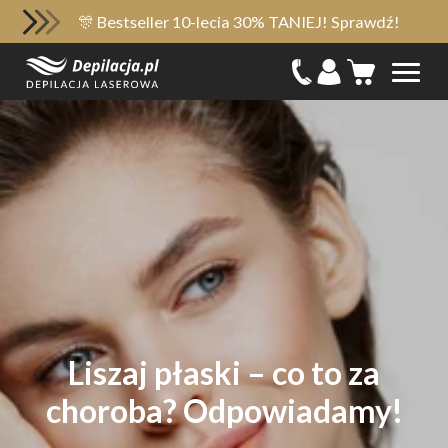
🎊 Bestseller 10-lecia 30% TANIEJ! Sprawdź!
Liszaj płaski – co to za
choroba? Odpowiadamy!