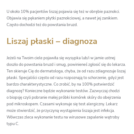
U około 10% pacjentów liszaj pojawia się też w obrębie paznokci.
Objawia się pękaniem płytki paznokciowej, a nawet jej zanikiem.
Często dochodzi też do powstania bruzd.
Liszaj płaski – diagnoza
Jeżeli na Twoim ciele pojawiła się wysypka lub/i w jamie ustnej
doszło do powstania bruzd i smug, powinieneś zgłosić się do lekarza.
Ten skieruje Cię do dermatologa, chyba, że od razu zdiagnozuje liszaj
płaski. Specjaliści często od razu rozpoznają to schorzenie, gdyż jest
bardzo charakterystyczne. Co zrobić, by na 100% potwierdzić
diagnozę? Konieczne będzie wykonanie testów. Zazwyczaj chodzi
o biopsję czyli pobranie małej próbki komórek skóry do obejrzenia
pod mikroskopem. Czasami wykonuje się test alergiczny. Lekarz
może stwierdzić, że przyczyną wystąpienia liszaja jest infekcja.
Wówczas zleca wykonanie testu na wirusowe zapalenie wątroby
typu C.