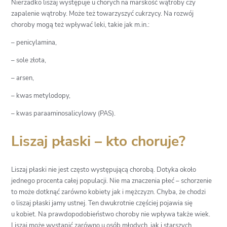
Nierzadko liszaj występuje u chorych na marskość wątroby czy
zapalenie wątroby. Może też towarzyszyć cukrzycy. Na rozwój
choroby mogą też wpływać leki, takie jak m.in.:
– penicylamina,
– sole złota,
– arsen,
– kwas metylodopy,
– kwas paraaminosalicylowy (PAS).
Liszaj płaski – kto choruje?
Liszaj płaski nie jest często występującą chorobą. Dotyka około
jednego procenta całej populacji. Nie ma znaczenia płeć – schorzenie
to może dotknąć zarówno kobiety jak i mężczyzn. Chyba, że chodzi
o liszaj płaski jamy ustnej. Ten dwukrotnie częściej pojawia się
u kobiet. Na prawdopodobieństwo choroby nie wpływa także wiek.
Liszaj może wystąpić zarówno u osób młodych, jak i starszych.