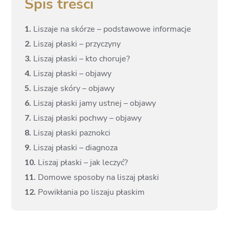
Spis treści
1.
Liszaje na skórze – podstawowe informacje
2.
Liszaj płaski – przyczyny
3.
Liszaj płaski – kto choruje?
4.
Liszaj płaski – objawy
5.
Liszaje skóry – objawy
6.
Liszaj płaski jamy ustnej – objawy
7.
Liszaj płaski pochwy – objawy
8.
Liszaj płaski paznokci
9.
Liszaj płaski – diagnoza
10.
Liszaj płaski – jak leczyć?
11.
Domowe sposoby na liszaj płaski
12.
Powikłania po liszaju płaskim