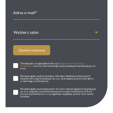
Wybierz salon
Zamów rozmowę
*Oświadczam, że zapoznałem/-am się z
Regulaminem
i
Polityką
Prywatności
serwisu internetowego www.depilacja.pl oraz akceptuję ich
treść.
Wyrażam zgodę na otrzymywanie informacji handlowych dotyczących
towarów lub usług Depilacja.pl sp. z o.o. na wskazany przeze mnie adres
e-mail drogą elektroniczną.
Wyrażam zgodę na przekazywanie mi treści marketingowych Depilacja.pl
sp. z o.o. za pomocą telekomunikacyjnych urządzeń końcowych, których
jestem użytkownikiem, w szczególności na podany przeze mnie numer
telefonu.