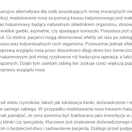
cyjna alternatywa dla osób poszukujących mniej inwazyjnych m
rekcji, modelowanie nosa za pomocą kwasu hialuronowego jest mał
Kwas hialuronowy, będący naturalnym składnikiem organizmu, stoso
ewielkie garbki, asymetrie, czy opadające koniuszki. Procedura jest
. Co istotne, pacjenci mogą obserwować efekty od razu po zabiegu
asu oraz indywidualnych cech organizmu. Przeważnie jednak efekty
ę poprawą wyglądu nosa przez stosunkowo długi okres bez konieczno
aluronowym jest mniej ryzykowne niż tradycyjna operacja, a takż
wiązanych. Dzięki tym zaletom zabieg ten zyskuje coraz większą po
poprawy wyglądu nosa.
d wielu czynników, takich jak lokalizacja kliniki, doświadczenie i r
nie samego zabiegu. W przypadku modelowania nosa kwasem hia
nak pamiętać, że cena powinna być traktowana jako inwestycja w
kliniki czy specjalisty. Kluczowe jest znalezienie doświadczonego
tkim o bezpieczeństwo i zadowolenie pacjenta. Dlatego przed podjęc