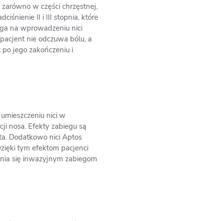
a zarówno w części chrzęstnej,
śnienie II i III stopnia, które
ega na wprowadzeniu nici
pacjent nie odczuwa bólu, a
 po jego zakończeniu i
 umieszczeniu nici w
ji nosa. Efekty zabiegu są
nta. Dodatkowo nici Aptos
Dzięki tym efektom pacjenci
ania się inwazyjnym zabiegom