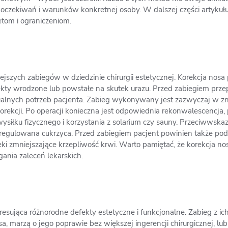
oczekiwań i warunków konkretnej osoby. W dalszej części artykułu 
tom i ograniczeniom.
ejszych zabiegów w dziedzinie chirurgii estetycznej. Korekcja no
efekty wrodzone lub powstałe na skutek urazu. Przed zabiegiem prz
ualnych potrzeb pacjenta. Zabieg wykonywany jest zazwyczaj w zn
korekcji. Po operacji konieczna jest odpowiednia rekonwalescencja,
ysiłku fizycznego i korzystania z solarium czy sauny. Przeciwwska
euregulowana cukrzyca. Przed zabiegiem pacjent powinien także pod
ki zmniejszające krzepliwość krwi. Warto pamiętać, że korekcja no
nia zaleceń lekarskich.
dresująca różnorodne defekty estetyczne i funkcjonalne. Zabieg z
sa, marzą o jego poprawie bez większej ingerencji chirurgicznej, lu