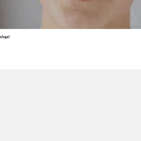
End
Elektrostymulacja mięśni - efekty, które przekonają Cię do
End
zabiegu
ud 
Endermologia – przeciwwskazania, o których warto wiedzieć
End
Laser aleksandrytowy czy diodowy? Porównanie
Co 
olega?
zab