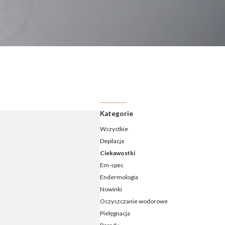
ermologia - jak często należy ją wykonywać?
ermologia przed i po – jakie efekty ujędrnienia i wysmuklenia
możesz osiągnąć?
ermologia – ile zabiegów potrzeba, aby zobaczyć efekty?
daje endermologia - w jakim wieku najlepiej udać się na
ieg?
Kategorie
Wszystkie
Depilacja
Ciekawostki
Em-spec
Endermologia
Nowinki
Oczyszczanie wodorowe
Pielęgnacja