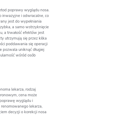
etod poprawy wyglądu nosa.
o inwazyjne i odwracalne, co
wany jest do wypełniania
 szybka, a samo wstrzyknięcie
, a trwałość efektów jest
 utrzymują się przez kilka
ści poddawania się operacji
e pozwala uniknąć długiej
pularność wśród osób
enoma lekarza, rodzaj
luronowym, cena może
 poprawę wyglądu i
 i renomowanego lekarza,
iem decyzji o korekcji nosa