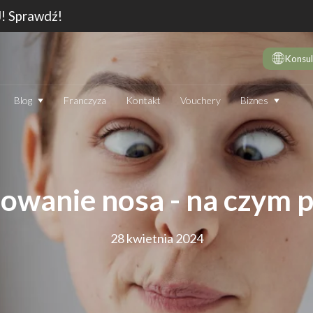
J! Sprawdź!
Konsul
Biznes
Blog
Franczyza
Kontakt
Vouchery
DE
10 
wie
Dep
owanie nosa - na czym p
Jak
Dep
28 kwietnia 2024
Dep
JAK DZIAŁA DEPILATOR IPL I CZY WARTO GO STOSOWAĆ
TECHNOLOGIA
EN
Który laser do depilacji (profesjonalny) jest najskuteczniejszy?
Jak
Ranking 2026