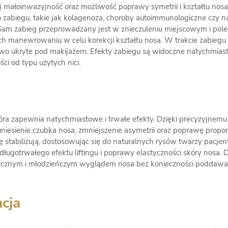
jej małoinwazyjność oraz możliwość poprawy symetrii i kształtu nos
 zabiegu, takie jak kolagenoza, choroby autoimmunologiczne czy nadci
Sam zabieg przeprowadzany jest w znieczuleniu miejscowym i pol
ch manewrowaniu w celu korekcji kształtu nosa. W trakcie zabiegu 
wo ukryte pod makijażem. Efekty zabiegu są widoczne natychmiast
ści od typu użytych nici.
óra zapewnia natychmiastowe i trwałe efekty. Dzięki precyzyjnemu
iesienie czubka nosa, zmniejszenie asymetrii oraz poprawę proporc
 stabilizują, dostosowując się do naturalnych rysów twarzy pacje
długotrwałego efektu liftingu i poprawy elastyczności skóry nosa. 
trycznym i młodzieńczym wyglądem nosa bez konieczności poddaw
ncja