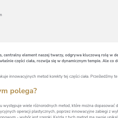
m
s, centralny element naszej twarzy, odgrywa kluczową rolę w de
łaśnie części ciała, rozwija się w dynamicznym tempie. Ale co do
kuje innowacyjnych metod korekty tej części ciała. Prześledźmy te
ym polega?
nku występuje wiele różnorodnych metod, które można dopasować d
dycyjnych operacji plastycznych, poprzez innowacyjne zabiegi z wy
owym - wybór jest szeroki. Każda z tych metod ma swoje unikaln