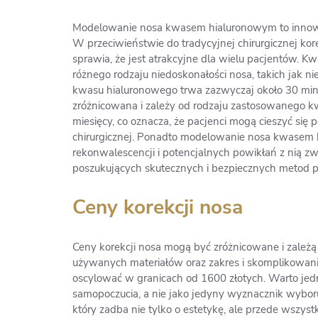
Modelowanie nosa kwasem hialuronowym to innowa
W przeciwieństwie do tradycyjnej chirurgicznej ko
sprawia, że jest atrakcyjne dla wielu pacjentów. 
różnego rodzaju niedoskonałości nosa, takich jak ni
kwasu hialuronowego trwa zazwyczaj około 30 minut
zróżnicowana i zależy od rodzaju zastosowanego kw
miesięcy, co oznacza, że pacjenci mogą cieszyć si
chirurgicznej. Ponadto modelowanie nosa kwasem hi
rekonwalescencji i potencjalnych powikłań z nią z
poszukujących skutecznych i bezpiecznych metod 
Ceny korekcji nosa
Ceny korekcji nosa mogą być zróżnicowane i zależą o
używanych materiałów oraz zakres i skomplikowa
oscylować w granicach od 1600 złotych. Warto jed
samopoczucia, a nie jako jedyny wyznacznik wyboru 
który zadba nie tylko o estetykę, ale przede wszys