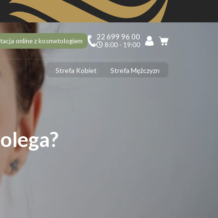
22 699 96 00
tacja online z kosmetologiem
8:00 - 19:00
Strefa Kobiet
Strefa Mężczyzn
PILACJA
ciekawostek na 10 urodziny Depilacja.pl, o których mogłaś nie
dzieć!
ilacja laserowa latem – tak czy nie?
olega?
 usunąć włoski z twarzy? 5 najlepszych sposobów
ilacja laserowa jąder i penisa – zabieg krok po kroku
ilacja laserowa a opalenizna
DERMOLOGIA
 ujędrnić skórę na brzuchu? Sprawdzone sposoby