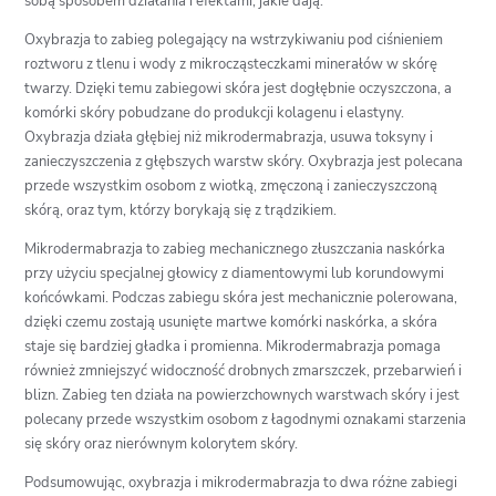
sobą sposobem działania i efektami, jakie dają.
Oxybrazja to zabieg polegający na wstrzykiwaniu pod ciśnieniem
roztworu z tlenu i wody z mikrocząsteczkami minerałów w skórę
twarzy. Dzięki temu zabiegowi skóra jest dogłębnie oczyszczona, a
komórki skóry pobudzane do produkcji kolagenu i elastyny.
Oxybrazja działa głębiej niż mikrodermabrazja, usuwa toksyny i
zanieczyszczenia z głębszych warstw skóry. Oxybrazja jest polecana
przede wszystkim osobom z wiotką, zmęczoną i zanieczyszczoną
skórą, oraz tym, którzy borykają się z trądzikiem.
Mikrodermabrazja to zabieg mechanicznego złuszczania naskórka
przy użyciu specjalnej głowicy z diamentowymi lub korundowymi
końcówkami. Podczas zabiegu skóra jest mechanicznie polerowana,
dzięki czemu zostają usunięte martwe komórki naskórka, a skóra
staje się bardziej gładka i promienna. Mikrodermabrazja pomaga
również zmniejszyć widoczność drobnych zmarszczek, przebarwień i
blizn. Zabieg ten działa na powierzchownych warstwach skóry i jest
polecany przede wszystkim osobom z łagodnymi oznakami starzenia
się skóry oraz nierównym kolorytem skóry.
Podsumowując, oxybrazja i mikrodermabrazja to dwa różne zabiegi