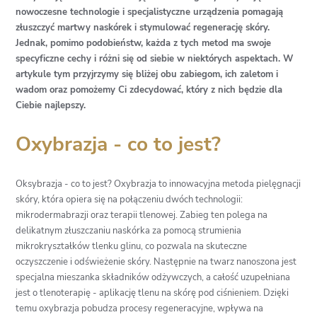
nowoczesne technologie i specjalistyczne urządzenia pomagają
złuszczyć martwy naskórek i stymulować regenerację skóry.
Jednak, pomimo podobieństw, każda z tych metod ma swoje
specyficzne cechy i różni się od siebie w niektórych aspektach. W
artykule tym przyjrzymy się bliżej obu zabiegom, ich zaletom i
wadom oraz pomożemy Ci zdecydować, który z nich będzie dla
Ciebie najlepszy.
Oxybrazja - co to jest?
Oksybrazja - co to jest? Oxybrazja to innowacyjna metoda pielęgnacji
skóry, która opiera się na połączeniu dwóch technologii:
mikrodermabrazji oraz terapii tlenowej. Zabieg ten polega na
delikatnym złuszczaniu naskórka za pomocą strumienia
mikrokryształków tlenku glinu, co pozwala na skuteczne
oczyszczenie i odświeżenie skóry. Następnie na twarz nanoszona jest
specjalna mieszanka składników odżywczych, a całość uzupełniana
jest o tlenoterapię - aplikację tlenu na skórę pod ciśnieniem. Dzięki
temu oxybrazja pobudza procesy regeneracyjne, wpływa na