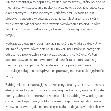
Mikrodermabrazja to popularny zabieg kosmetyczny, który polega na
mechanicznym złuszczaniu naskórka przy użyciu specjalnej głowicy z
diamentowymi lub korundowymi końcówkami. Metoda ta jest
stosowana głównie w celu złagodzenia oznak starzenia się skóry,
zmniejszenia widoczności zmarszczek, wyrównania kolorytu skóry,
redukcji blizn czy przebarwień, a także poprawy jej ogólnego
wyglądu.
Podczas zabiegu mikrodermabrazji, na skórę nakłada się delikatny
strumień kryształków tlenku glinu lub korundu, które są następnie
odsysane z powierzchni skóry przez specjalną końcówkę. W ten
sposób usuwane są martwe komórki naskórka, a skóra staje się
bardziej gładka i jędrna. Mikrodermabrazja pobudza również
produkcję kolagenu, co wpływa na poprawę elastyczności i jędrności
skóry.
Zabieg mikrodermabrazji jest bezpieczny i praktycznie bezbolesny, a
efekty są widoczne już po pierwszej sesji. Jednak aby uzyskać trwałe
efekty, zaleca się przeprowadzenie serii kilku zabiegów w odstępach
co najmniej tygodniowych. Mikrodermabrazja może być stosowana
zarówno na twarz, jak i na inne części ciała, takie jak szyja, dekolt czy