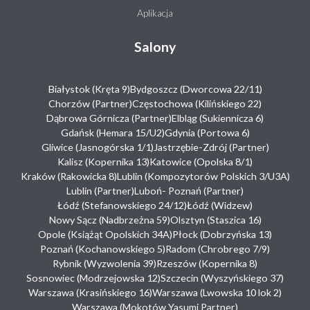
Aplikacja
Salony
Białystok (Kręta 9)
Bydgoszcz (Dworcowa 22/11)
Chorzów (Partner)
Częstochowa (Kilińskiego 22)
Dąbrowa Górnicza (Partner)
Elbląg (Sukiennicza 6)
Gdańsk (Hemara 15/U2)
Gdynia (Portowa 6)
Gliwice (Jasnogórska 1/1)
Jastrzębie-Zdrój (Partner)
Kalisz (Kopernika 13)
Katowice (Opolska 8/1)
Kraków (Rakowicka 8)
Lublin (Kompozytorów Polskich 3/U3A)
Lublin (Partner)
Luboń- Poznań (Partner)
Łódź (Stefanowskiego 24/12)
Łódź (Widzew)
Nowy Sącz (Nadbrzeżna 59)
Olsztyn (Staszica 16)
Opole (Książąt Opolskich 34A)
Płock (Dobrzyńska 13)
Poznań (Kochanowskiego 5)
Radom (Chrobrego 7/9)
Rybnik (Wyzwolenia 39)
Rzeszów (Kopernika 8)
Sosnowiec (Modrzejowska 12)
Szczecin (Wyszyńskiego 37)
Warszawa (Krasińskiego 16)
Warszawa (Lwowska 10 lok 2)
Warszawa (Mokotów Yasumi Partner)