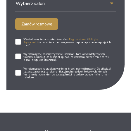
Wybierz salon
Zamów rozmowę
*Oświadczam, że zapoznałem/-am się z
Regulaminem
i
Polityką
Prywatności
serwisu internetowego www.depilacja.pl oraz akceptuję ich
treść.
Wyrażam zgodę na otrzymywanie informacji handlowych dotyczących
towarów lub usług Depilacja.pl sp. z o.o. na wskazany przeze mnie adres
e-mail drogą elektroniczną.
Wyrażam zgodę na przekazywanie mi treści marketingowych Depilacja.pl
sp. z o.o. za pomocą telekomunikacyjnych urządzeń końcowych, których
jestem użytkownikiem, w szczególności na podany przeze mnie numer
telefonu.