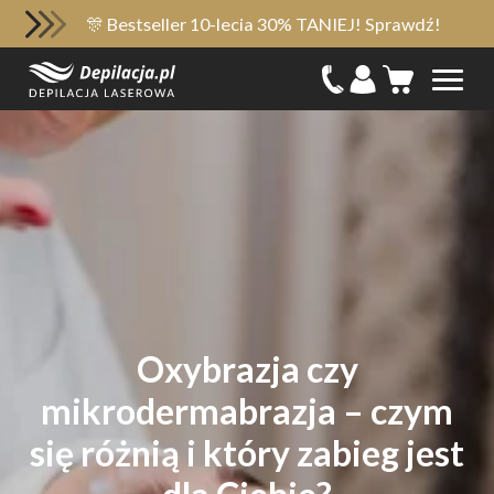
🎊 Bestseller 10-lecia 30% TANIEJ! Sprawdź!
Oxybrazja czy
mikrodermabrazja – czym
się różnią i który zabieg jest