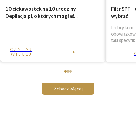
10 ciekawostek na 10 urodziny
Filtr SPF –
Depilacja.pl, o których mogłaś...
wybrać
Dobry krem z
obowiązkowy 
taki specyfik
CZYTAJ
WIĘCEJ
Zobacz więcej