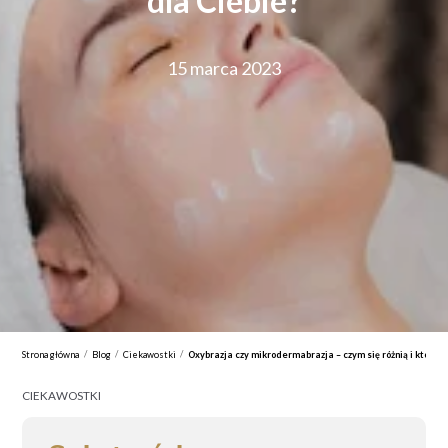
dla Ciebie?
15 marca 2023
/
/
/
Strona główna
Blog
Ciekawostki
Oxybrazja czy mikrodermabrazja – czym się różnią i który z
CIEKAWOSTKI