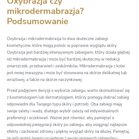
Oxybrazja czy
mikrodermabrazja?
Podsumowanie
Oxybrazja i mikrodermabrazja to dwa skuteczne zabiegi
kosmetyczne, które mogą pomóc w poprawie wyglądu skóry.
Oxybrazja jest bardziej intensywnym zabiegiem, który działa głębiej
niż mikrodermabrazja i może być bardziej skuteczny w redukcji
zmarszczek, przebarwień i zaskórników. Mikrodermabrazja z kolei
jest mniej inwazyjna i może być stosowana na skórze delikatnej lub
wrażliwej, a także na skórze naczynkowej.
Przed podjęciem decyzji o wyborze zabiegu, warto skonsultować się
z kosmetologiem lub dermatologiem, którzy pomogą dobrać zabieg
odpowiedni dla Twojego typu skóry i potrzeb. Oba zabiegi mają
swoje zalety i wady, dlatego wybór zależy od indywidualnych
preferencji i oczekiwań. Ważne jest również, aby pamiętać o
odpowiedniej pielęgnacji skóry po zabiegu, aby osiągnąć najlepsze
efekty i zachować zdrowy i piękny wygląd skóry na dłużej. Pamiętaj,
że jeśli jesteś świeżo po jednym z wyżej opisanych zabiegów i