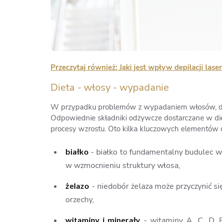
Przeczytaj również: Jaki jest wpływ depilacji la
Dieta - włosy - wypadanie
W przypadku problemów z wypadaniem włosów, diet
Odpowiednie składniki odżywcze dostarczane w di
procesy wzrostu. Oto kilka kluczowych elementów
białko
- białko to fundamentalny budulec wł
w wzmocnieniu struktury włosa,
żelazo
- niedobór żelaza może przyczynić s
orzechy,
witaminy i minerały
- witaminy A, C, D, E