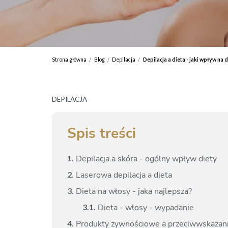
Strona główna
Blog
Depilacja
Depilacja a dieta - jaki wpływ na 
/
/
/
DEPILACJA
Spis treści
1.
Depilacja a skóra - ogólny wpływ diety
2.
Laserowa depilacja a dieta
3.
Dieta na włosy - jaka najlepsza?
3.
1.
Dieta - włosy - wypadanie
4.
Produkty żywnościowe a przeciwwskazania