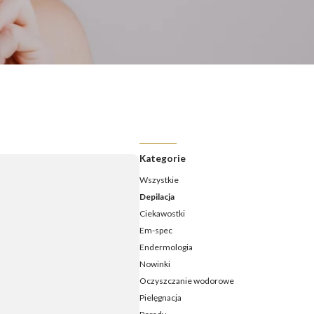
ermologia - jak często należy ją wykonywać?
ermologia przed i po – jakie efekty ujędrnienia i wysmuklenia
możesz osiągnąć?
ermologia – ile zabiegów potrzeba, aby zobaczyć efekty?
daje endermologia - w jakim wieku najlepiej udać się na
ieg?
Kategorie
Wszystkie
Depilacja
Ciekawostki
Em-spec
Endermologia
Nowinki
Oczyszczanie wodorowe
Pielęgnacja