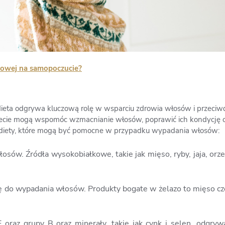
serowej na samopoczucie?
a odgrywa kluczową rolę w wsparciu zdrowia włosów i przeciwdzi
ecie mogą wspomóc wzmacnianie włosów, poprawić ich kondycję o
 diety, które mogą być pomocne w przypadku wypadania włosów:
osów. Źródła wysokobiałkowe, takie jak mięso, ryby, jaja, or
ię do wypadania włosów. Produkty bogate w żelazo to mięso cze
 oraz grupy B oraz minerały, takie jak cynk i selen, odgryw