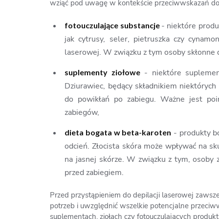
wziąć pod uwagę w kontekście przeciwwskazań do t
fotouczulające substancje
- niektóre produ
jak cytrusy, seler, pietruszka czy cynam
laserowej. W związku z tym osoby skłonne d
suplementy ziołowe
- niektóre suplemen
Dziurawiec, będący składnikiem niektórych
do powikłań po zabiegu. Ważne jest poi
zabiegów,
dieta bogata w beta-karoten
- produkty bo
odcień. Złocista skóra może wpływać na sku
na jasnej skórze. W związku z tym, osob
przed zabiegiem.
Przed przystąpieniem do depilacji laserowej zawsz
potrzeb i uwzględnić wszelkie potencjalne przeciw
suplementach, ziołach czy fotouczulających produk