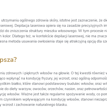
utrzymaniu ogólnego zdrowia skóry, istotne jest zaznaczenie, że d
erowej. Depilacja laserowa opiera się na zasadzie precyzyjnych i
 do zniszczenia struktury mieszka włosowego. W tym procesie nie
ch kolor. Dlatego też, w kontekście depilacji laserowej, nie ma znacz
zesna metoda usuwania owłosienia staje się atrakcyjną opcją dla s
epsza?
niu zdrowych i pięknych włosów na głowie. O tej kwestii równie
 wpłynąć na kondycję fryzury, jej wzrost, oraz ogólną odpornoś
ystkim białko, które stanowi podstawowy budulec włosów, oraz wita
nie do diety warzyw, owoców, orzechów, nasion, oraz pełnowartości
dycję włosów. Ważne jest także regularne spożywanie wody, co p
nym czynnikiem wpływającym na kondycję włosów, stanowi niezapr
 wzrost i zachowanie naturalnego blasku.