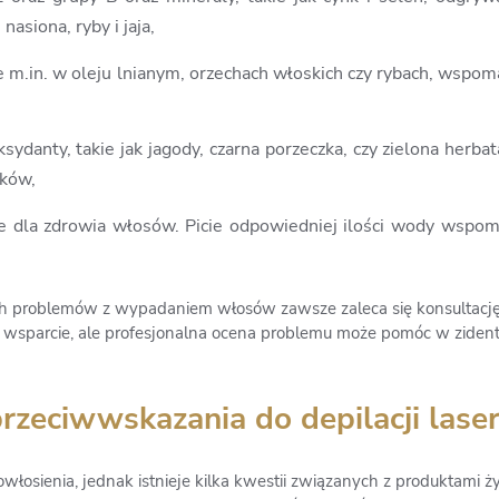
asiona, ryby i jaja,
 m.in. w oleju lnianym, orzechach włoskich czy rybach, wspom
ydanty, takie jak jagody, czarna porzeczka, czy zielona herb
ików,
e dla zdrowia włosów. Picie odpowiedniej ilości wody wspom
 problemów z wypadaniem włosów zawsze zaleca się konsultację 
wsparcie, ale profesjonalna ocena problemu może pomóc w zident
zeciwwskazania do depilacji lase
włosienia, jednak istnieje kilka kwestii związanych z produktami 