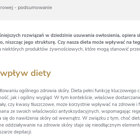
aserowej - podsumowanie
niejszych rozwiązań w dziedzinie usuwania owłosienia, opiera s
o, niszcząc jego strukturę. Czy nasza dieta może wpływać na t
niu niektórych produktów żywnościowych, które mogą stanowić prz
y wpływ diety
łtowaniu ogólnego zdrowia skóry. Dieta pełni funkcję kluczowego 
ność, jak i ogólny wygląd. W tym kontekście, właściwe dostarcza
ały, czy kwasy tłuszczowe, może korzystnie wpływać na zdrowie i f
nana ze swoich właściwości antyoksydacyjnych, wspomagając rege
a się do nawilżenia skóry od wewnątrz. W związku z tym, choć di
ólne oddziaływanie na zdrowie skóry staje się nieodłącznym elemen
arze depilacji.