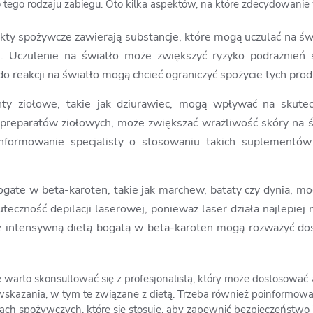
ego rodzaju zabiegu. Oto kilka aspektów, na które zdecydowanie
kty spożywcze zawierają substancje, które mogą uczulać na świa
on. Uczulenie na światło może zwiększyć ryzyko podrażnień s
o reakcji na światło mogą chcieć ograniczyć spożycie tych pr
ty ziołowe, takie jak dziurawiec, mogą wpływać na skutecz
 preparatów ziołowych, może zwiększać wrażliwość skóry na 
nformowanie specjalisty o stosowaniu takich suplementów 
gate w beta-karoten, takie jak marchew, bataty czy dynia, mo
teczność depilacji laserowej, ponieważ laser działa najlepiej
y z intensywną dietą bogatą w beta-karoten mogą rozważyć 
e warto skonsultować się z profesjonalistą, który może dostosować
wskazania, w tym te związane z dietą. Trzeba również poinformowa
tach spożywczych, które się stosuje, aby zapewnić bezpieczeństwo 