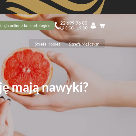
22 699 96 00
tacja online z kosmetologiem
8:00 - 19:00
Strefa Kobiet
Strefa Mężczyzn
PILACJA
ciekawostek na 10 urodziny Depilacja.pl, o których mogłaś nie
dzieć!
ilacja laserowa latem – tak czy nie?
cję mają nawyki?
 usunąć włoski z twarzy? 5 najlepszych sposobów
ilacja laserowa jąder i penisa – zabieg krok po kroku
ilacja laserowa a opalenizna
DERMOLOGIA
 ujędrnić skórę na brzuchu? Sprawdzone sposoby