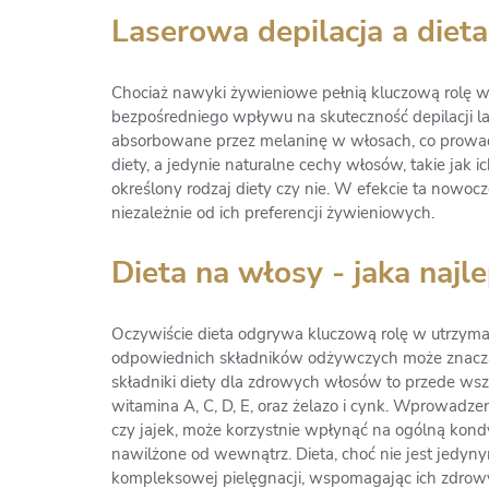
Laserowa depilacja a dieta
Chociaż nawyki żywieniowe pełnią kluczową rolę w 
bezpośredniego wpływu na skuteczność depilacji las
absorbowane przez melaninę w włosach, co prowadzi
diety, a jedynie naturalne cechy włosów, takie jak i
określony rodzaj diety czy nie. W efekcie ta nowoc
niezależnie od ich preferencji żywieniowych.
Dieta na włosy - jaka najl
Oczywiście dieta odgrywa kluczową rolę w utrzyma
odpowiednich składników odżywczych może znacząco
składniki diety dla zdrowych włosów to przede wsz
witamina A, C, D, E, oraz żelazo i cynk. Wprowadze
czy jajek, może korzystnie wpłynąć na ogólną kon
nawilżone od wewnątrz. Dieta, choć nie jest jedy
kompleksowej pielęgnacji, wspomagając ich zdrowy