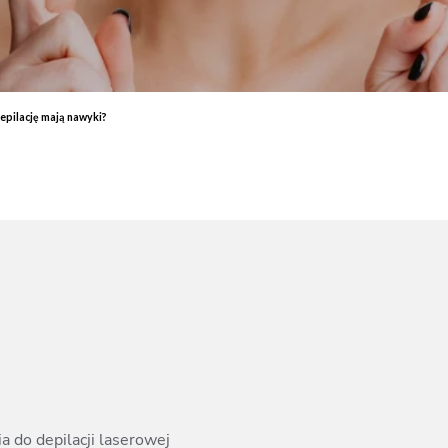
End
Elektrostymulacja mięśni - efekty, które przekonają Cię do
End
zabiegu
ud 
Endermologia – przeciwwskazania, o których warto wiedzieć
End
Laser aleksandrytowy czy diodowy? Porównanie
Co 
depilację mają nawyki?
zab
 do depilacji laserowej