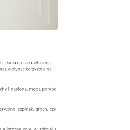
ałaniu utracie owłosienia.
raz wpłynąć korzystnie na
zechy i nasiona, mogą pomóc
rwone, szpinak, groch, czy
ają istotną rolę w zdrowiu