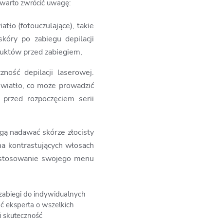
 warto zwrócić uwagę:
tło (fotouczulające), takie
kóry po zabiegu depilacji
oduktów przed zabiegiem,
ność depilacji laserowej.
światło, co może prowadzić
przed rozpoczęciem serii
gą nadawać skórze złocisty
 na kontrastujących włosach
dostosowanie swojego menu
 zabiegi do indywidualnych
ć eksperta o wszelkich
i skuteczność