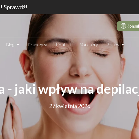
J! Sprawdź!
Konsul
Biznes
Blog
Franczyza
Kontakt
Vouchery
DE
10 
wie
Dep
ta - jaki wpływ na depila
Jak
Dep
27 kwietnia 2026
Dep
JAK DZIAŁA DEPILATOR IPL I CZY WARTO GO STOSOWAĆ
TECHNOLOGIA
EN
Który laser do depilacji (profesjonalny) jest najskuteczniejszy?
Jak
Ranking 2026