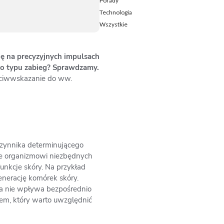
Porady
Technologia
Wszystkie
ię na precyzyjnych impulsach
ego typu zabieg? Sprawdzamy.
eciwwskazanie do ww.
czynnika determinującego
nie organizmowi niezbędnych
unkcje skóry. Na przykład
nerację komórek skóry.
eta nie wpływa bezpośrednio
tem, który warto uwzględnić