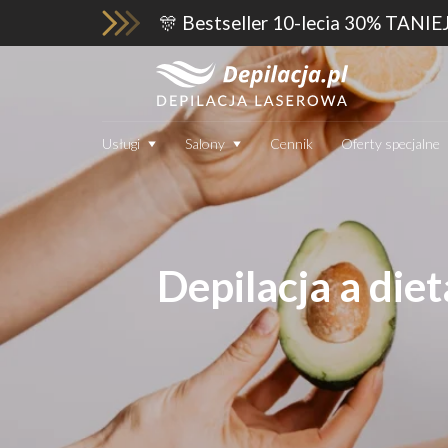
🎊 Bestseller 10-lecia 30% TANIE
Usługi
Salony
Cennik
Oferty specjalne
Depilacja a die