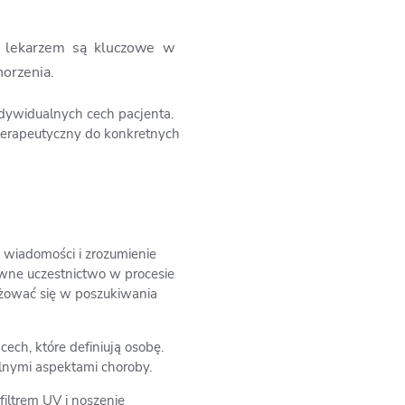
z lekarzem są kluczowe w
horzenia.
ndywidualnych cech pacjenta.
terapeutyczny do konkretnych
o wiadomości i zrozumienie
ywne uczestnictwo w procesie
ażować się w poszukiwania
ech, które definiują osobę.
lnymi aspektami choroby.
iltrem UV i noszenie