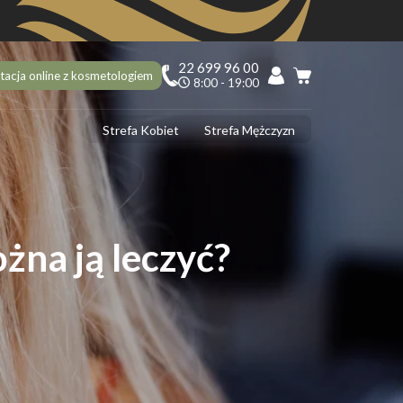
22 699 96 00
tacja online z kosmetologiem
8:00 - 19:00
Strefa Kobiet
Strefa Mężczyzn
PILACJA
ciekawostek na 10 urodziny Depilacja.pl, o których mogłaś nie
dzieć!
ilacja laserowa latem – tak czy nie?
żna ją leczyć?
 usunąć włoski z twarzy? 5 najlepszych sposobów
ilacja laserowa jąder i penisa – zabieg krok po kroku
ilacja laserowa a opalenizna
DERMOLOGIA
 ujędrnić skórę na brzuchu? Sprawdzone sposoby