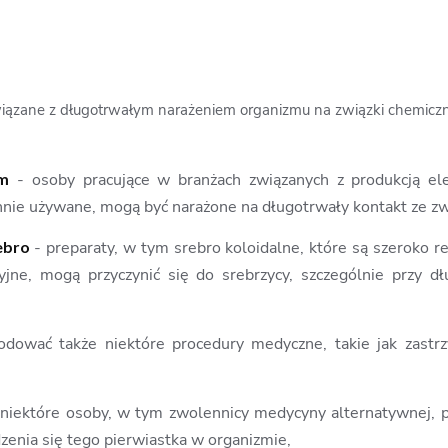
ązane z długotrwałym narażeniem organizmu na związki chemiczne
em
- osoby pracujące w branżach związanych z produkcją el
chnie używane, mogą być narażone na długotrwały kontakt ze zw
rebro
- preparaty, w tym srebro koloidalne, które są szeroko
yjne, mogą przyczynić się do srebrzycy, szczególnie przy 
ować także niektóre procedury medyczne, takie jak zastrz
niektóre osoby, w tym zwolennicy medycyny alternatywnej, p
enia się tego pierwiastka w organizmie,