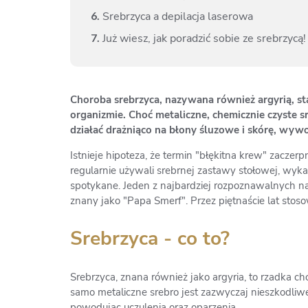
6.
Srebrzyca a depilacja laserowa
7.
Już wiesz, jak poradzić sobie ze srebrzycą!
Choroba srebrzyca, nazywana również argyrią, s
organizmie. Choć metaliczne, chemicznie czyste sr
działać drażniąco na błony śluzowe i skórę, wywoł
Istnieje hipoteza, że termin "błękitna krew" zaczer
regularnie używali srebrnej zastawy stołowej, wyk
spotykane. Jeden z najbardziej rozpoznawalnych na
znany jako "Papa Smerf". Przez piętnaście lat stos
Srebrzyca - co to?
Srebrzyca, znana również jako argyria, to rzadka ch
samo metaliczne srebro jest zazwyczaj nieszkodliwe,
powodując uczulenia oraz oparzenia.