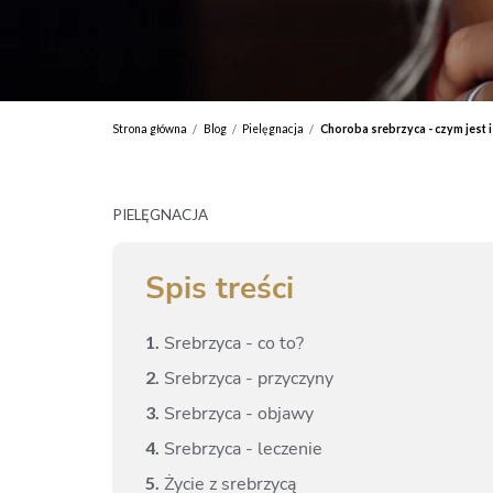
Strona główna
Blog
Pielęgnacja
Choroba srebrzyca - czym jest i
/
/
/
PIELĘGNACJA
Spis treści
1.
Srebrzyca - co to?
2.
Srebrzyca - przyczyny
3.
Srebrzyca - objawy
4.
Srebrzyca - leczenie
5.
Życie z srebrzycą