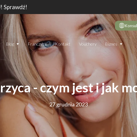
J! Sprawdź!
Konsul
Biznes
Blog
Franczyza
Kontakt
Vouchery
DE
10 
wie
Dep
zyca - czym jest i jak mo
Jak
Dep
27 grudnia 2023
Dep
JAK DZIAŁA DEPILATOR IPL I CZY WARTO GO STOSOWAĆ
TECHNOLOGIA
EN
Który laser do depilacji (profesjonalny) jest najskuteczniejszy?
Jak
Ranking 2026