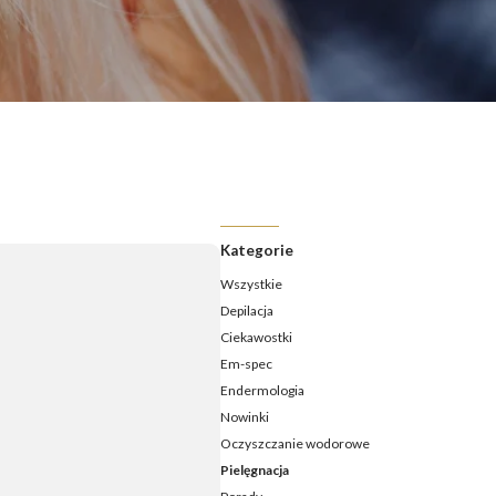
ermologia - jak często należy ją wykonywać?
ermologia przed i po – jakie efekty ujędrnienia i wysmuklenia
możesz osiągnąć?
ermologia – ile zabiegów potrzeba, aby zobaczyć efekty?
daje endermologia - w jakim wieku najlepiej udać się na
ieg?
Kategorie
Wszystkie
Depilacja
Ciekawostki
Em-spec
Endermologia
Nowinki
Oczyszczanie wodorowe
Pielęgnacja