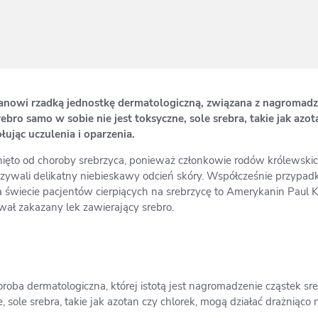
tanowi rzadką jednostkę dermatologiczną, związana z nagromadz
ebro samo w sobie nie jest toksyczne, sole srebra, takie jak azo
ując uczulenia i oparzenia.
pnięto od choroby srebrzyca, ponieważ członkowie rodów królewskich 
azywali delikatny niebieskawy odcień skóry. Współcześnie przypadk
 świecie pacjentów cierpiących na srebrzycę to Amerykanin Paul K
ował zakazany lek zawierający srebro.
oroba dermatologiczna, której istotą jest nagromadzenie cząstek sr
 sole srebra, takie jak azotan czy chlorek, mogą działać drażniąco 