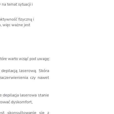
 na temat sytuacji i
aktywność fizyczną i
, więc ważne jest
 które warto wziąć pod uwagę:
 depilacją laserową. Skóra
zaczerwienienia czy nawet
e depilacja laserowa stanie
zować dyskomfort,
est skonsultowanie się z