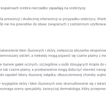
 kopalniach srebra nierzadko zapadają na srebrzycę.
dla prewencji i skutecznej interwencji w przypadku srebrzycy. Warto
 osób nie ma powodów do obaw związanych z codziennym użytkowan
e zabarwienie błon śluzowych i skóry, zwłaszcza obszarów ekspon
 ciemnoszary odcień, a niekiedy mogą pojawić się czarne plamy z 
arwie gałek ocznych, szczególnie u osób stosujących krople do o
mne lub czarne plamy, a przebarwienia mogą dotyczyć również na
do zapaleń błony śluzowej żołądka, stłuszczeniowej choroby wątro
 w wyglądzie skóry i błon śluzowych oraz skonsultowanie się z lek
 wymaga oceny specjalisty, zazwyczaj dermatologa, który przeprowa