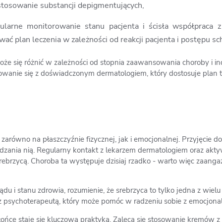
stosowanie substancji depigmentujących,
ularne monitorowanie stanu pacjenta i ścisła współpraca 
ać plan leczenia w zależności od reakcji pacjenta i postępu sc
oże się różnić w zależności od stopnia zaawansowania choroby i i
owanie się z doświadczonym dermatologiem, który dostosuje plan 
równo na płaszczyźnie fizycznej, jak i emocjonalnej. Przyjęcie d
dzania nią. Regularny kontakt z lekarzem dermatologiem oraz akt
ebrzycą. Choroba ta występuje dzisiaj rzadko - warto więc zaang
i stanu zdrowia, rozumienie, że srebrzyca to tylko jedna z wielu c
 psychoterapeutą, który może pomóc w radzeniu sobie z emocjona
ce staje się kluczową praktyką. Zaleca się stosowanie kremów z f