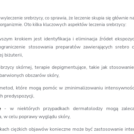
 wyleczenie srebrzycy, co sprawia, że leczenie skupia się głównie
organizmie. Oto kilka kluczowych aspektów leczenia srebrzycy:
wszym krokiem jest identyfikacja i eliminacja źródeł ekspozyc
ograniczenie stosowania preparatów zawierających srebro c
j biżuterii,
brzycy skórnej, terapie depigmentujące, takie jak stosowani
barwionych obszarów skóry,
z metod, które mogą pomóc w zminimalizowaniu intensywności
h predyspozycji,
e
- w niektórych przypadkach dermatolodzy mogą zalec
a, w celu poprawy wyglądu skóry,
kach ciężkich objawów konieczne może być zastosowanie inte