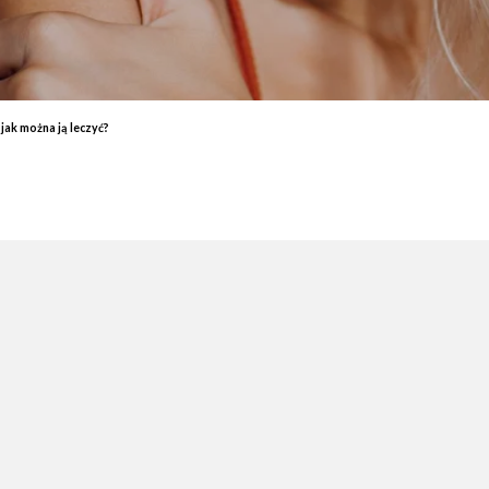
End
Elektrostymulacja mięśni - efekty, które przekonają Cię do
End
zabiegu
ud 
Endermologia – przeciwwskazania, o których warto wiedzieć
End
Laser aleksandrytowy czy diodowy? Porównanie
Co 
 jak można ją leczyć?
zab