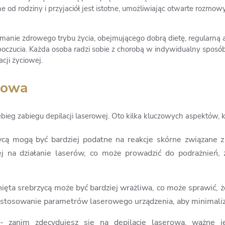
od rodziny i przyjaciół jest istotne, umożliwiając otwarte rozmowy
ymanie zdrowego trybu życia, obejmującego dobrą dietę, regularną 
oczucia. Każda osoba radzi sobie z chorobą w indywidualny sposób
cji życiowej.
erowa
bieg zabiegu depilacji laserowej. Oto kilka kluczowych aspektów,
ycą mogą być bardziej podatne na reakcje skórne związane z
j na działanie laserów, co może prowadzić do podrażnień, 
ięta srebrzycą może być bardziej wrażliwa, co może sprawić, ż
dostosowanie parametrów laserowego urządzenia, aby minimali
 zanim zdecydujesz się na depilację laserową, ważne j