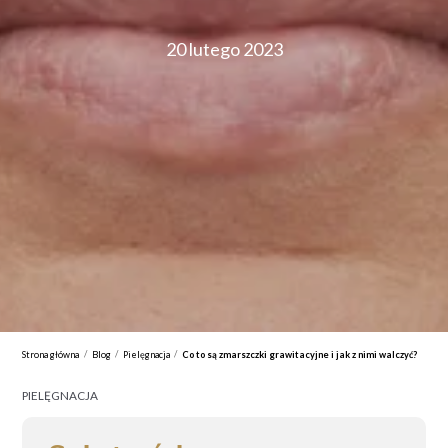
20 lutego 2023
/
/
/
Strona główna
Blog
Pielęgnacja
Co to są zmarszczki grawitacyjne i jak z nimi walczyć?
PIELĘGNACJA