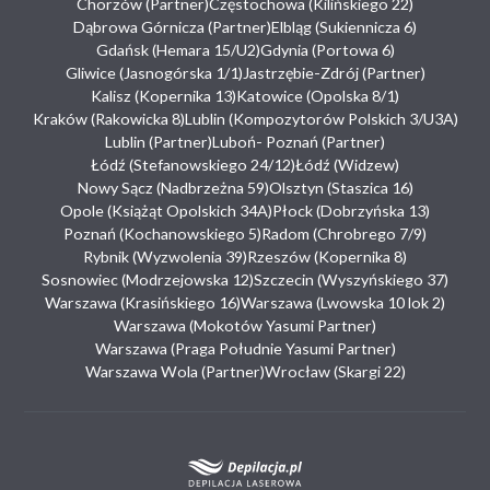
Chorzów (Partner)
Częstochowa (Kilińskiego 22)
Dąbrowa Górnicza (Partner)
Elbląg (Sukiennicza 6)
Gdańsk (Hemara 15/U2)
Gdynia (Portowa 6)
Gliwice (Jasnogórska 1/1)
Jastrzębie-Zdrój (Partner)
Kalisz (Kopernika 13)
Katowice (Opolska 8/1)
Kraków (Rakowicka 8)
Lublin (Kompozytorów Polskich 3/U3A)
Lublin (Partner)
Luboń- Poznań (Partner)
Łódź (Stefanowskiego 24/12)
Łódź (Widzew)
Nowy Sącz (Nadbrzeżna 59)
Olsztyn (Staszica 16)
Opole (Książąt Opolskich 34A)
Płock (Dobrzyńska 13)
Poznań (Kochanowskiego 5)
Radom (Chrobrego 7/9)
Rybnik (Wyzwolenia 39)
Rzeszów (Kopernika 8)
Sosnowiec (Modrzejowska 12)
Szczecin (Wyszyńskiego 37)
Warszawa (Krasińskiego 16)
Warszawa (Lwowska 10 lok 2)
Warszawa (Mokotów Yasumi Partner)
Warszawa (Praga Południe Yasumi Partner)
Warszawa Wola (Partner)
Wrocław (Skargi 22)