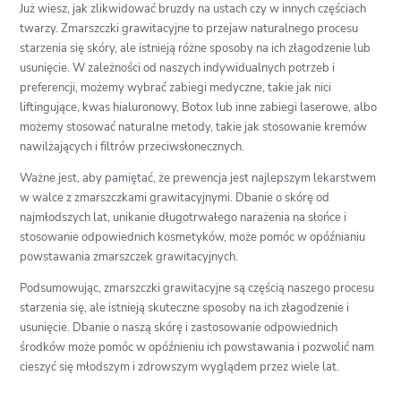
Już wiesz, jak zlikwidować bruzdy na ustach czy w innych częściach
twarzy. Zmarszczki grawitacyjne to przejaw naturalnego procesu
starzenia się skóry, ale istnieją różne sposoby na ich złagodzenie lub
usunięcie. W zależności od naszych indywidualnych potrzeb i
preferencji, możemy wybrać zabiegi medyczne, takie jak nici
liftingujące, kwas hialuronowy, Botox lub inne zabiegi laserowe, albo
możemy stosować naturalne metody, takie jak stosowanie kremów
nawilżających i filtrów przeciwsłonecznych.
Ważne jest, aby pamiętać, że prewencja jest najlepszym lekarstwem
w walce z zmarszczkami grawitacyjnymi. Dbanie o skórę od
najmłodszych lat, unikanie długotrwałego narażenia na słońce i
stosowanie odpowiednich kosmetyków, może pomóc w opóźnianiu
powstawania zmarszczek grawitacyjnych.
Podsumowując, zmarszczki grawitacyjne są częścią naszego procesu
starzenia się, ale istnieją skuteczne sposoby na ich złagodzenie i
usunięcie. Dbanie o naszą skórę i zastosowanie odpowiednich
środków może pomóc w opóźnieniu ich powstawania i pozwolić nam
cieszyć się młodszym i zdrowszym wyglądem przez wiele lat.