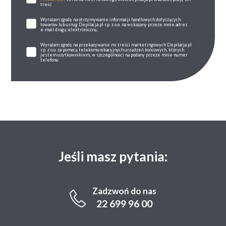
treść.
Wyrażam zgodę na otrzymywanie informacji handlowych dotyczących
towarów lub usług Depilacja.pl sp. z o.o. na wskazany przeze mnie adres
e-mail drogą elektroniczną.
Wyrażam zgodę na przekazywanie mi treści marketingowych Depilacja.pl
sp. z o.o. za pomocą telekomunikacyjnych urządzeń końcowych, których
jestem użytkownikiem, w szczególności na podany przeze mnie numer
telefonu.
Jeśli masz pytania:
Zadzwoń do nas
22 699 96 00