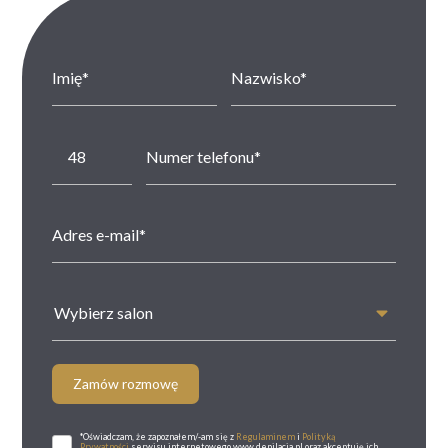
Wybierz salon
Zamów rozmowę
*Oświadczam, że zapoznałem/-am się z
Regulaminem
i
Polityką
Prywatności
serwisu internetowego www.depilacja.pl oraz akceptuję ich