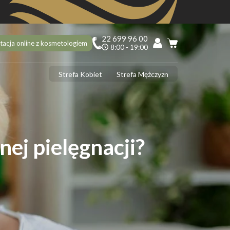
22 699 96 00
tacja online z kosmetologiem
8:00 - 19:00
Strefa Kobiet
Strefa Mężczyzn
PILACJA
ciekawostek na 10 urodziny Depilacja.pl, o których mogłaś nie
dzieć!
ilacja laserowa latem – tak czy nie?
ej pielęgnacji?
 usunąć włoski z twarzy? 5 najlepszych sposobów
ilacja laserowa jąder i penisa – zabieg krok po kroku
ilacja laserowa a opalenizna
DERMOLOGIA
 ujędrnić skórę na brzuchu? Sprawdzone sposoby