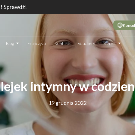
J! Sprawdź!
Konsul
Biznes
Blog
Franczyza
Kontakt
Vouchery
DE
10 
wie
Dep
lejek intymny w codzienn
Jak
Dep
19 grudnia 2022
Dep
JAK DZIAŁA DEPILATOR IPL I CZY WARTO GO STOSOWAĆ
TECHNOLOGIA
EN
Który laser do depilacji (profesjonalny) jest najskuteczniejszy?
Jak
Ranking 2026