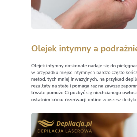
Olejek intymny a podrażni
Olejek intymny doskonale nadaje się do pielęgnacj
w przypadku miejsc intymnych bardzo często kończ
metod, tych mniej inwazyjnych, na przykład depil
rezultaty na stałe i pomaga raz na zawsze zapom
trwale pomoże Ci pozbyć się niechcianego owłosie
ostatnim kroku rezerwacji online
wpiszesz dedyk