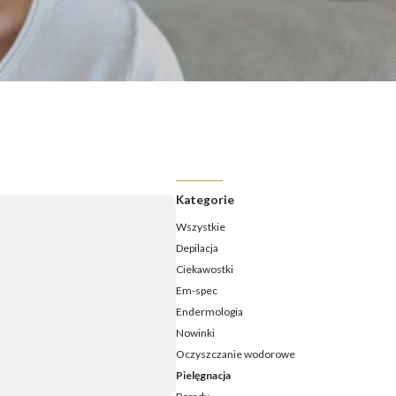
ermologia - jak często należy ją wykonywać?
ermologia przed i po – jakie efekty ujędrnienia i wysmuklenia
możesz osiągnąć?
ermologia – ile zabiegów potrzeba, aby zobaczyć efekty?
daje endermologia - w jakim wieku najlepiej udać się na
ieg?
Kategorie
Wszystkie
Depilacja
Ciekawostki
Em-spec
Endermologia
Nowinki
Oczyszczanie wodorowe
Pielęgnacja