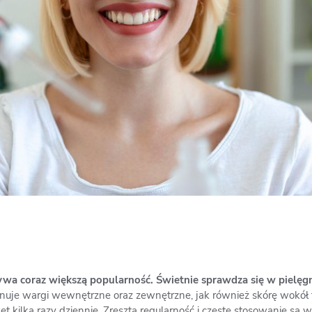
wa coraz większą popularność. Świetnie sprawdza się w pielęgn
nuje wargi wewnętrzne oraz zewnętrzne, jak również skórę wokół 
 kilka razy dziennie. Zresztą regularność i częste stosowanie są 