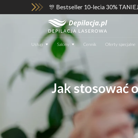
🎊 Bestseller 10-lecia 30% TANIE
Usługi
Salony
Cennik
Oferty specjalne
Jak stosować o