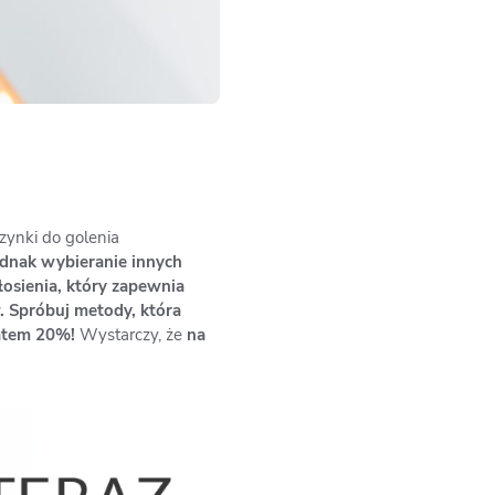
ynki do golenia
jednak wybieranie innych
łosienia, który zapewnia
. Spróbuj metody, która
batem 20%!
Wystarczy, że
na