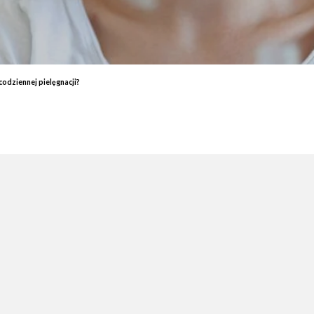
End
Elektrostymulacja mięśni - efekty, które przekonają Cię do
End
zabiegu
ud 
Endermologia – przeciwwskazania, o których warto wiedzieć
End
Laser aleksandrytowy czy diodowy? Porównanie
Co 
codziennej pielęgnacji?
zab