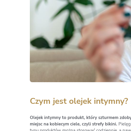
Czym jest olejek intymny?
Olejek intymny to produkt, który szturmem zdoby
miejsc na kobiecym ciele, czyli strefy bikini.
Pielęg
typu produktów można stosować codziennie, a nawet