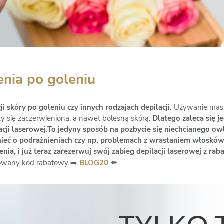
enia po goleniu
i skóry po goleniu czy innych rodzajach depilacji.
Używanie masz
y się zaczerwienioną, a nawet bolesną skórą.
Dlatego zaleca się 
acji laserowej.To jedyny sposób na pozbycie się niechcianego ow
nieć o podrażnieniach czy np. problemach z wrastaniem włosków
nia, i już teraz zarezerwuj swój zabieg depilacji laserowej z ra
owany kod rabatowy ➡️
BLOG20
⬅️