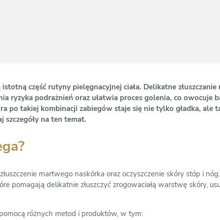
ą istotną część rutyny pielęgnacyjnej ciała. Delikatne złuszczanie
nia ryzyka podrażnień oraz ułatwia proces golenia, co owocuje 
o takiej kombinacji zabiegów staje się nie tylko gładka, ale t
j szczegóły na ten temat.
ega?
łuszczenie martwego naskórka oraz oczyszczenie skóry stóp i nóg. 
tóre pomagają delikatnie złuszczyć zrogowaciałą warstwę skóry, us
pomocą różnych metod i produktów, w tym: