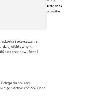
Porady
Technologia
Wszystkie
 naskórka i oczyszczanie
bardziej efektywnym,
akże dobrze nawilżona i
Polega na aplikacji
uwając martwe komórki i inne