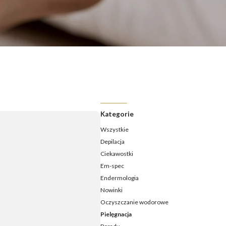
ermologia - jak często należy ją wykonywać?
ermologia przed i po – jakie efekty ujędrnienia i wysmuklenia
możesz osiągnąć?
ermologia – ile zabiegów potrzeba, aby zobaczyć efekty?
daje endermologia - w jakim wieku najlepiej udać się na
ieg?
Kategorie
Wszystkie
Depilacja
Ciekawostki
Em-spec
Endermologia
Nowinki
Oczyszczanie wodorowe
Pielęgnacja