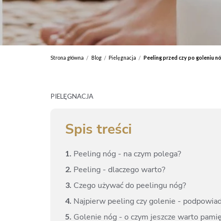
Strona główna
Blog
Pielęgnacja
Peeling przed czy po goleniu nóg
/
/
/
PIELĘGNACJA
Spis treści
1.
Peeling nóg - na czym polega?
2.
Peeling - dlaczego warto?
3.
Czego używać do peelingu nóg?
4.
Najpierw peeling czy golenie - podpowia
5.
Golenie nóg - o czym jeszcze warto pami