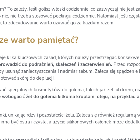
 To zależy. Jeśli golisz włoski codziennie, co zazwyczaj nie jest 
o nie, nie trzeba stosować peelingu codziennie. Natomiast jeśli częs
gu, to zdecydowanie warto używać go za każdym razem.
cze warto pamiętać?
nieje kilka kluczowych zasad, których należy przestrzegać konsekwe
rowadzić do podrażnień, skaleczeń i zaczerwienień.
Przed rozpoc
 usunąć zanieczyszczenia i nadmiar sebum. Zaleca się spędzenie 
gotować skórę do depilacji.
ać specjalnych kosmetyków do golenia, takich jak żel lub krem, 
 wzbogacić żel do golenia kilkoma kroplami oleju, na przykła
ki, unikając rdzy i pozostałości żelu. Zaleca się również regular
owinna być ostra i czysta, a użycie silikonowych osłonek może dod