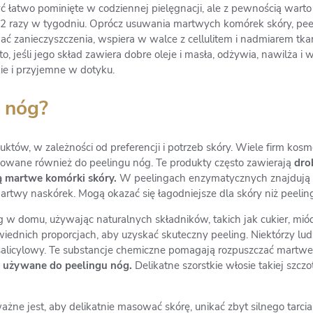
ć łatwo pominięte w codziennej pielęgnacji, ale z pewnością warto
 1-2 razy w tygodniu. Oprócz usuwania martwych komórek skóry, pe
wać zanieczyszczenia, wspiera w walce z cellulitem i nadmiarem tk
to, jeśli jego skład zawiera dobre oleje i masła, odżywia, nawilża i
kie i przyjemne w dotyku.
 nóg?
ów, w zależności od preferencji i potrzeb skóry. Wiele firm kosm
osowane również do peelingu nóg. Te produkty często zawierają
drob
ją martwe komórki skóry.
W peelingach enzymatycznych znajdują s
rtwy naskórek. Mogą okazać się łagodniejsze dla skóry niż peelin
 domu, używając naturalnych składników, takich jak cukier, miód,
ednich proporcjach, aby uzyskać skuteczny peeling. Niektórzy ludz
licylowy. Te substancje chemiczne pomagają rozpuszczać martwe 
ż używane do peelingu nóg.
Delikatne szorstkie włosie takiej szc
ne jest, aby delikatnie masować skórę, unikać zbyt silnego tarcia, 