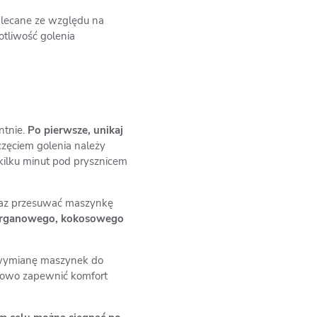
zalecane ze względu na
totliwość golenia
ntnie.
Po pierwsze, unikaj
zęciem golenia należy
kilku minut pod prysznicem
oraz przesuwać maszynkę
d arganowego, kokosowego
ną wymianę maszynek do
atkowo zapewnić komfort