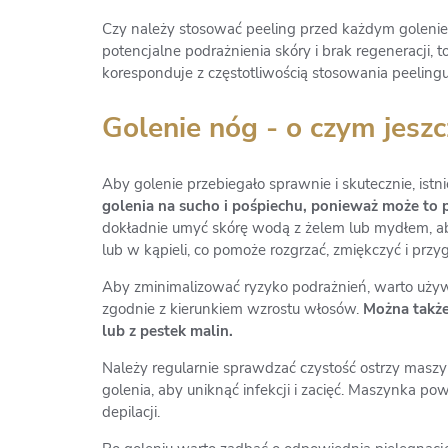
Czy należy stosować peeling przed każdym goleniem?
potencjalne podrażnienia skóry i brak regeneracji, t
koresponduje z częstotliwością stosowania peelin
Golenie nóg - o czym jesz
Aby golenie przebiegało sprawnie i skutecznie, ist
golenia na sucho i pośpiechu, ponieważ może to p
dokładnie umyć skórę wodą z żelem lub mydłem, aby
lub w kąpieli, co pomoże rozgrzać, zmiękczyć i przy
Aby zminimalizować ryzyko podrażnień, warto używ
zgodnie z kierunkiem wzrostu włosów.
Można także
lub z pestek malin.
Należy regularnie sprawdzać czystość ostrzy maszyn
golenia, aby uniknąć infekcji i zacięć. Maszynka p
depilacji.