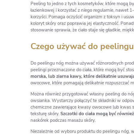
Peeling to jedno z tych kosmetyków, które mogą by
łazienkowej i korzystać z niego regularnie, nawet
korzyści. Pomaga oczyścić organizm z toksyn i usu
koloryt skóry oraz poprawia jej elastyczność. Ponad
stosowanie sprawia, że ciało staje się gładkie, mięk
Czego używać do peelingu
Do peelingu nóg można używać różnorodnych produkt
peelingi przeznaczone do ciała, które mogą być st
morska, lub ziarna kawy, które delikatnie usuwa
owocowe, które pomagają delikatnie rozpuszczać ma
Można również przygotować własny peeling do nóg w
owsianka. Wystarczy połączyć te składniki w odpowi
chemiczne zawierające kwasy owocowe lub kwas sa
teksturę skóry.
Szczotki do ciała mogą być równie
naskórek podczas masażu skóry.
Niezależnie od wyboru produktu do peelingu nóg, waż