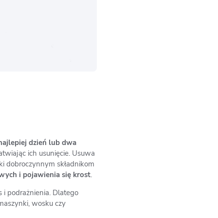
najlepiej dzień lub dwa
atwiając ich usunięcie. Usuwa
ięki dobroczynnym składnikom
ch i pojawienia się krost
.
 i podrażnienia. Dlatego
ą maszynki, wosku czy