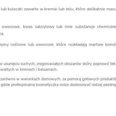
a lub kuleczki zawarte w kremie lub żelu, które delikatnie ma
 owocowe, kwas salicylowy lub inne substancje chemiczne,
ka,
zymy roślinne lub owocowe, które rozkładają martwe komór
sunięciu suchych, zrogowaciałych obszarów skóry, poprawić teks
zawartych w kremach i balsamach.
 zarówno w warunkach domowych, za pomocą gotowych produktó
 gdzie profesjonalna kosmetyczka może dostosować rodzaj peelin