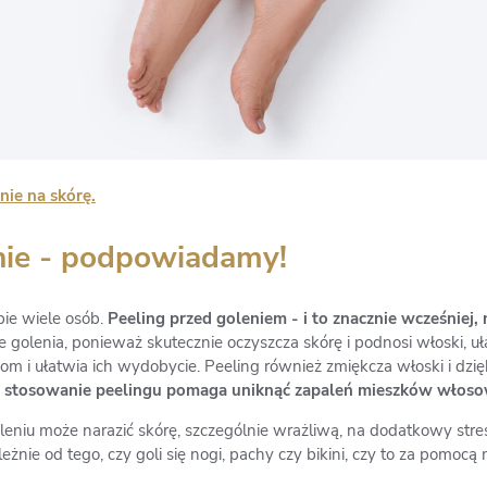
nie na skórę.
enie - podpowiadamy!
bie wiele osób.
Peeling przed goleniem - i to znacznie wcześniej, 
golenia, ponieważ skutecznie oczyszcza skórę i podnosi włoski, uł
m i ułatwia ich wydobycie. Peeling również zmiękcza włoski i dz
 stosowanie peelingu pomaga uniknąć zapaleń mieszków włosowy
eniu może narazić skórę, szczególnie wrażliwą, na dodatkowy stres
eżnie od tego, czy goli się nogi, pachy czy bikini, czy to za pomoc