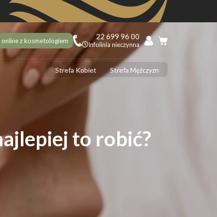
22 699 96 00
 online z kosmetologiem
Infolinia nieczynna
Strefa Kobiet
Strefa Mężczyzn
PILACJA
ciekawostek na 10 urodziny Depilacja.pl, o których mogłaś nie
dzieć!
ilacja laserowa latem – tak czy nie?
ajlepiej to robić?
 usunąć włoski z twarzy? 5 najlepszych sposobów
ilacja laserowa jąder i penisa – zabieg krok po kroku
ilacja laserowa a opalenizna
DERMOLOGIA
 ujędrnić skórę na brzuchu? Sprawdzone sposoby