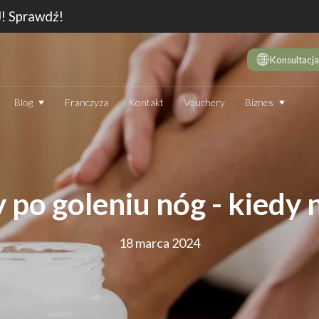
J! Sprawdź!
Konsultacja
Biznes
Blog
Franczyza
Kontakt
Vouchery
DE
10 
wie
Dep
 po goleniu nóg - kiedy n
Jak
Dep
18 marca 2024
Dep
JAK DZIAŁA DEPILATOR IPL I CZY WARTO GO STOSOWAĆ
TECHNOLOGIA
EN
Który laser do depilacji (profesjonalny) jest najskuteczniejszy?
Jak
Ranking 2026