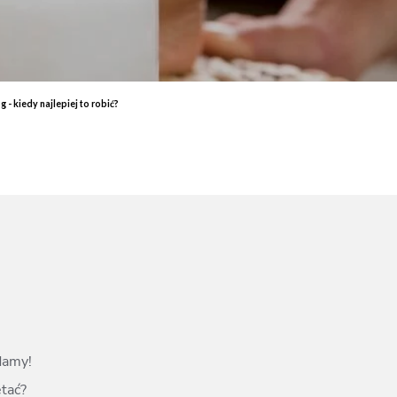
End
Elektrostymulacja mięśni - efekty, które przekonają Cię do
End
zabiegu
ud 
Endermologia – przeciwwskazania, o których warto wiedzieć
End
Laser aleksandrytowy czy diodowy? Porównanie
Co 
 - kiedy najlepiej to robić?
zab
damy!
ętać?