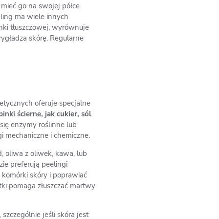
 mieć go na swojej półce
eling ma wiele innych
anki tłuszczowej, wyrównuje
 wygładza skórę. Regularne
etycznych oferuje specjalne
inki ścierne, jak cukier, sól
ię enzymy roślinne lub
gi mechaniczne i chemiczne.
 oliwa z oliwek, kawa, lub
ie preferują peelingi
komórki skóry i poprawiać
zotki pomaga złuszczać martwy
szczególnie jeśli skóra jest