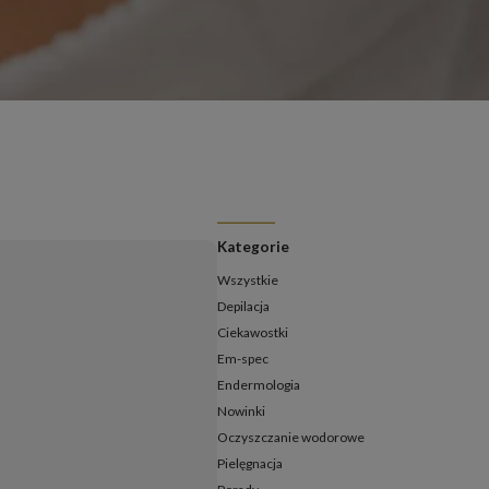
ermologia - jak często należy ją wykonywać?
ermologia przed i po – jakie efekty ujędrnienia i wysmuklenia
możesz osiągnąć?
ermologia – ile zabiegów potrzeba, aby zobaczyć efekty?
daje endermologia - w jakim wieku najlepiej udać się na
ieg?
Kategorie
Wszystkie
Depilacja
Ciekawostki
Em-spec
Endermologia
Nowinki
Oczyszczanie wodorowe
Pielęgnacja