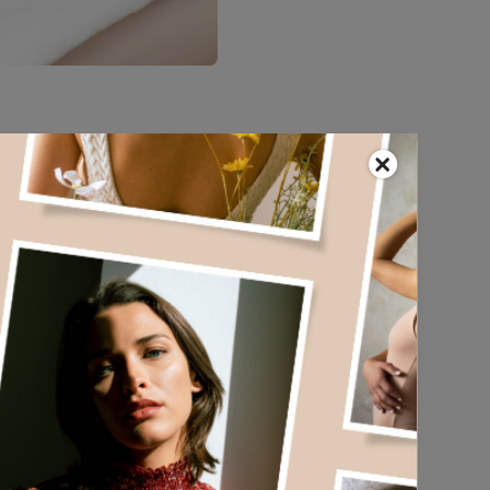
óżnego rodzaju technologii.
na twarzy. Laser ten
iegu na takiej skórze może
zwa wskazuje, jest rubin
ia niepożądanego