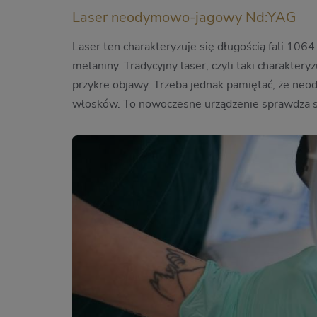
Laser neodymowo-jagowy Nd:YAG
Laser ten charakteryzuje się długością fali 106
melaniny. Tradycyjny laser, czyli taki charakter
przykre objawy. Trzeba jednak pamiętać, że neo
włosków. To nowoczesne urządzenie sprawdza si