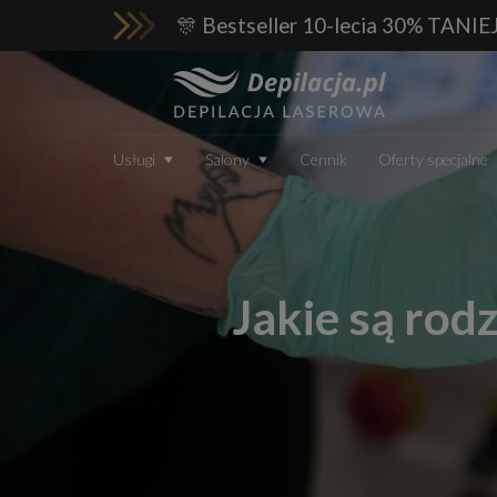
🎊 Bestseller 10-lecia 30% TANIE
Usługi
Salony
Cennik
Oferty specjalne
Jakie są rod