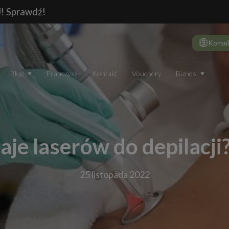
J! Sprawdź!
Konsul
Biznes
Blog
Franczyza
Kontakt
Vouchery
DE
10 
wie
Dep
zaje laserów do depilacj
Jak
Dep
25 listopada 2022
Dep
JAK DZIAŁA DEPILATOR IPL I CZY WARTO GO STOSOWAĆ
TECHNOLOGIA
EN
Który laser do depilacji (profesjonalny) jest najskuteczniejszy?
Jak
Ranking 2026