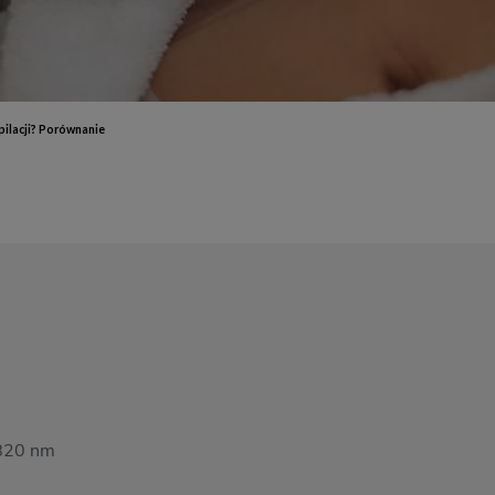
End
Elektrostymulacja mięśni - efekty, które przekonają Cię do
End
zabiegu
ud 
Endermologia – przeciwwskazania, o których warto wiedzieć
End
Laser aleksandrytowy czy diodowy? Porównanie
Co 
pilacji? Porównanie
zab
-820 nm