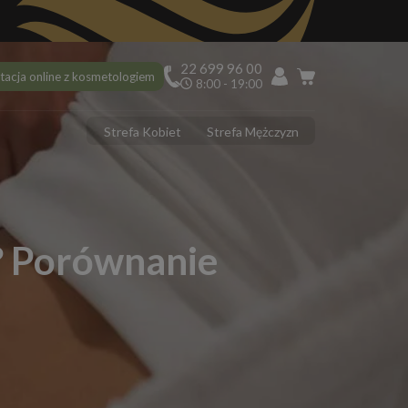
22 699 96 00
tacja online z kosmetologiem
8:00 - 19:00
Strefa Kobiet
Strefa Mężczyzn
PILACJA
ciekawostek na 10 urodziny Depilacja.pl, o których mogłaś nie
dzieć!
ilacja laserowa latem – tak czy nie?
i? Porównanie
 usunąć włoski z twarzy? 5 najlepszych sposobów
ilacja laserowa jąder i penisa – zabieg krok po kroku
ilacja laserowa a opalenizna
DERMOLOGIA
 ujędrnić skórę na brzuchu? Sprawdzone sposoby