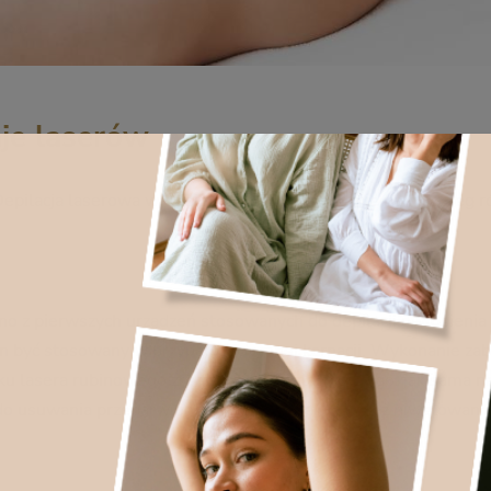
aje laserów
Depilacja laserowa w dzisiejszych czasach oferuje nam szereg r
dno z pierwszych urządzeń stosowanych do depilacji owłosienia 
ien być stosowany w przypadku ciemnej karnacji. Wykonanie zab
 lasera rubinowego źródłem światła laserowego, jak sama na
o do usuwania przebarwień oraz tatuaży, jak również niwelowan