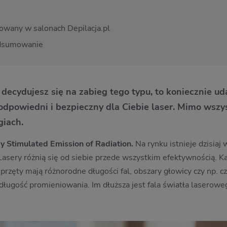
sowany w salonach Depilacja.pl
podsumowanie
i decydujesz się na zabieg tego typu, to koniecznie ud
 odpowiedni i bezpieczny dla Ciebie laser. Mimo wszy
giach.
y Stimulated Emission of Radiation.
Na rynku istnieje dzisiaj
Lasery różnią się od siebie przede wszystkim efektywnością. Ka
przęty mają różnorodne długości fal, obszary głowicy czy np. c
długość promieniowania. Im dłuższa jest fala światła laseroweg