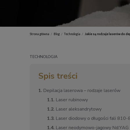
Strona główna
Blog
Technologia
Jakie są rodzaje laserów do de
/
/
/
TECHNOLOGIA
Spis treści
1.
Depilacja laserowa – rodzaje laserów
1.
1.
Laser rubinowy
1.
2.
Laser aleksandrytowy
1.
3.
Laser diodowy o długości fali 810
1.
4.
Laser neodymowo-jagowy Nd:YAG