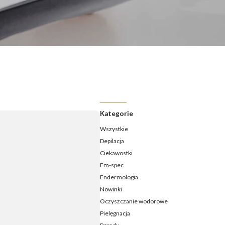
ermologia - jak często należy ją wykonywać?
ermologia przed i po – jakie efekty ujędrnienia i wysmuklenia
możesz osiągnąć?
ermologia – ile zabiegów potrzeba, aby zobaczyć efekty?
daje endermologia - w jakim wieku najlepiej udać się na
ieg?
Kategorie
Wszystkie
Depilacja
Ciekawostki
Em-spec
Endermologia
Nowinki
Oczyszczanie wodorowe
Pielęgnacja