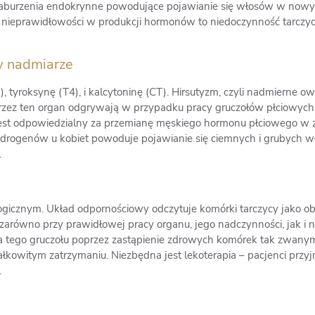
ą zaburzenia endokrynne powodujące pojawianie się włosów w now
e nieprawidłowości w produkcji hormonów to niedoczynność tarczy
w nadmiarze
 tyroksynę (T4), i kalcytoninę (CT). Hirsutyzm, czyli nadmierne ow
przez ten organ odgrywają w przypadku pracy gruczołów płciowych
est odpowiedzialny za przemianę męskiego hormonu płciowego w 
drogenów u kobiet powoduje pojawianie się ciemnych i grubych 
.
icznym. Układ odpornościowy odczytuje komórki tarczycy jako obc
arówno przy prawidłowej pracy organu, jego nadczynności, jak i n
a tego gruczołu poprzez zastąpienie zdrowych komórek tak zwanymi
łkowitym zatrzymaniu. Niezbędna jest lekoterapia – pacjenci przy
.