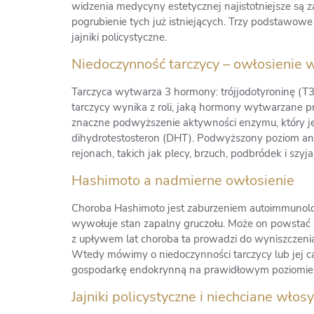
widzenia medycyny estetycznej najistotniejsze s
pogrubienie tych już istniejących. Trzy podstawow
jajniki policystyczne.
Niedoczynność tarczycy – owłosienie 
Tarczyca wytwarza 3 hormony: trójjodotyroninę (T3),
tarczycy wynika z roli, jaką hormony wytwarzane 
znaczne podwyższenie aktywności enzymu, który j
dihydrotestosteron (DHT). Podwyższony poziom an
rejonach, takich jak plecy, brzuch, podbródek i szyja
Hashimoto a nadmierne owłosienie
Choroba Hashimoto jest zaburzeniem autoimmunolog
wywołuje stan zapalny gruczołu. Może on powstać z
z upływem lat choroba ta prowadzi do wyniszczeni
Wtedy mówimy o niedoczynności tarczycy lub jej ca
gospodarkę endokrynną na prawidłowym poziomie
Jajniki policystyczne i niechciane włosy