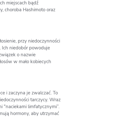
ych miejscach bądź
cy, choroba Hashimoto oraz
łosienie, przy niedoczynności
. Ich niedobór powoduje
związek o nazwie
włosów w mało kobiecych
e i zaczyna je zwalczać. To
iedoczynności tarczycy. Wraz
 “naciekami limfatycznymi”.
jmują hormony, aby utrzymać