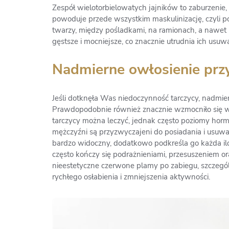
Zespół wielotorbielowatych jajników to zaburzeni
powoduje przede wszystkim maskulinizację, czyli 
twarzy, między pośladkami, na ramionach, a nawet b
gęstsze i mocniejsze, co znacznie utrudnia ich usu
Nadmierne owłosienie przy
Jeśli dotknęła Was niedoczynność tarczycy, nadmie
Prawdopodobnie również znacznie wzmocniło się w s
tarczycy można leczyć, jednak często poziomy horm
mężczyźni są przyzwyczajeni do posiadania i usuwa
bardzo widoczny, dodatkowo podkreśla go każda ilość
często kończy się podrażnieniami, przesuszeniem 
nieestetyczne czerwone plamy po zabiegu, szczególni
rychłego osłabienia i zmniejszenia aktywności.