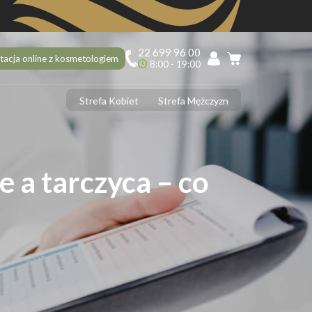
22 699 96 00
tacja online z kosmetologiem
8:00 - 19:00
Strefa Kobiet
Strefa Mężczyzn
PILACJA
ciekawostek na 10 urodziny Depilacja.pl, o których mogłaś nie
dzieć!
 a tarczyca – co
ilacja laserowa latem – tak czy nie?
 usunąć włoski z twarzy? 5 najlepszych sposobów
ilacja laserowa jąder i penisa – zabieg krok po kroku
ilacja laserowa a opalenizna
DERMOLOGIA
 ujędrnić skórę na brzuchu? Sprawdzone sposoby