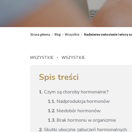
Strona główna
Blog
Wszystkie
Nadmierne owłosienie i włosy na
/
/
/
WSZYSTKIE
WSZYSTKIE
•
Spis treści
1.
Czym są choroby hormonalne?
1.
1.
Nadprodukcja hormonów
1.
2.
Niedobór hormonów
1.
3.
Brak hormonu w organizmie
2.
Skutki uboczne zaburzeń hormonalnych