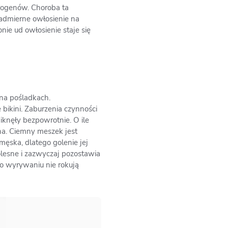
rogenów. Choroba ta
nadmierne owłosienie na
nie ud owłosienie staje się
 na pośladkach.
bikini. Zaburzenia czynności
iknęły bezpowrotnie. O ile
na. Ciemny meszek jest
męska, dlatego golenie jej
lesne i zazwyczaj pozostawia
po wyrywaniu nie rokują