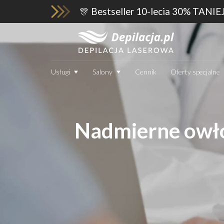
🎊 Bestseller 10-lecia 30% TANIE
Usługi
Salony
Cennik
Oferty specjalne
Nadmierne owłos