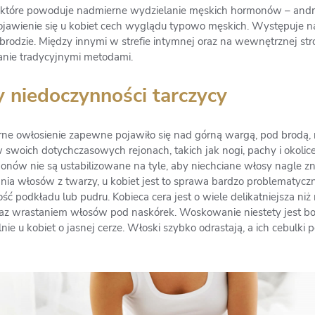
e, które powoduje nadmierne wydzielanie męskich hormonów – and
pojawienie się u kobiet cech wyglądu typowo męskich. Występuje 
rodzie. Między innymi w strefie intymnej oraz na wewnętrznej stro
wanie tradycyjnymi metodami.
 niedoczynności tarczycy
rne owłosienie zapewne pojawiło się nad górną wargą, pod brodą,
woich dotychczasowych rejonach, takich jak nogi, pachy i okolice 
onów nie są ustabilizowane na tyle, aby niechciane włosy nagle zn
nia włosów z twarzy, u kobiet jest to sprawa bardzo problematycz
 podkładu lub pudru. Kobieca cera jest o wiele delikatniejsza niż 
oraz wrastaniem włosów pod naskórek. Woskowanie niestety jest bo
e u kobiet o jasnej cerze. Włoski szybko odrastają, a ich cebulki 