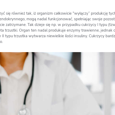
ć się również tak, iż organizm całkowicie “wyłączy” produkcję ty
 endokrynnego, mogą nadal funkcjonować, spełniając swoje pozostał
 zatrzymane. Tak dzieje się np. w przypadku cukrzycy I typu (tzw.
eta trzustki. Organ ten nadal produkuje enzymy trawienne, jednak 
 typu trzustka wytwarza niewielkie ilości insuliny. Cukrzycy bard
o.