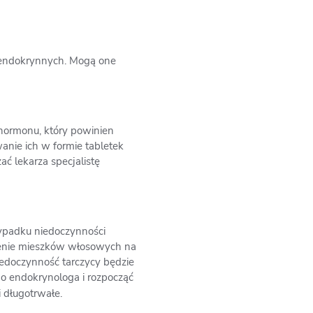
 endokrynnych. Mogą one
hormonu, który powinien
nie ich w formie tabletek
ć lekarza specjalistę
ypadku niedoczynności
ienie mieszków włosowych na
iedoczynność tarczycy będzie
o endokrynologa i rozpocząć
i długotrwałe.