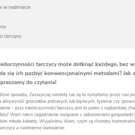
ie w nadmiarze
osy
i tarczycy
edoczynności tarczycy może dotknąć każdego, bez w
y da się ich pozbyć konwencjonalnymi metodami? Jak
apraszamy do czytania!
óżne sposoby. Zazwyczaj niestety nie są to symptomy przez nas po
 aktywność gruczołów potowych lub łojowych, łysienie czy spowoln
enie – przy niedoczynności tarczycy jest to jeden z najbardziej 
żyć Wam nieco zagadnienie związane z zaburzeniami gospodarki h
stkim młode kobiety. Wyjaśnimy Wam, czym są choroby hormonalne
 tarczycy a nadmierne owłosienie.