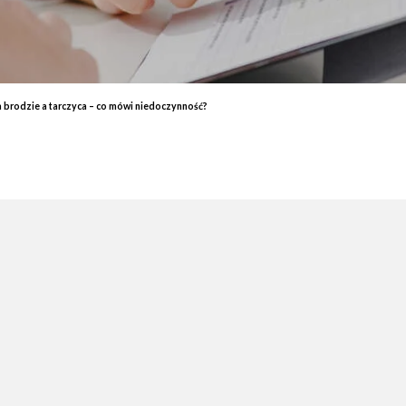
End
Elektrostymulacja mięśni - efekty, które przekonają Cię do
End
zabiegu
ud 
Endermologia – przeciwwskazania, o których warto wiedzieć
End
Laser aleksandrytowy czy diodowy? Porównanie
Co 
 brodzie a tarczyca – co mówi niedoczynność?
zab