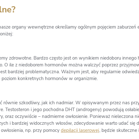
lne?
nasze organy wewnętrzne określamy ogólnym pojęciem zaburzeń
niżej:
 zdrowotne. Bardzo często jest on wynikiem niedoboru innego 
o. O ile z niedoborem hormonów można walczyć poprzez przyjmowa
est bardziej problematyczna. Ważnym jest, aby regularnie odwiedza
ce poziom konkretnych hormonów w organizmie.
równie szkodliwy, jak ich nadmiar. W opisywanym przez nas prz
we. Testosteron i jego pochodna DHT (androgeny) powodują osłab
y, oraz oczywiście – nadmierne owłosienie. Ponieważ nieleczona n
zych i bardziej widocznych włosów, zdecydowanie warto udać się d
 owłosienia, np. przy pomocy
depilacji laserowej
, będzie skuteczne 