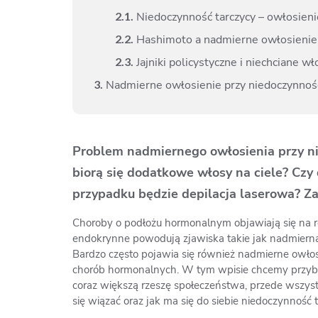
2.
1.
Niedoczynność tarczycy – owłosien
2.
2.
Hashimoto a nadmierne owłosienie
2.
3.
Jajniki policystyczne i niechciane wł
3.
Nadmierne owłosienie przy niedoczynnośc
Problem nadmiernego owłosienia przy ni
biorą się dodatkowe włosy na ciele? Cz
przypadku będzie depilacja laserowa? Z
Choroby o podłożu hormonalnym objawiają się na r
endokrynne powodują zjawiska takie jak nadmierna
Bardzo często pojawia się również nadmierne owłosi
chorób hormonalnych. W tym wpisie chcemy przybli
coraz większą rzeszę społeczeństwa, przede wszy
się wiązać oraz jak ma się do siebie niedoczynność