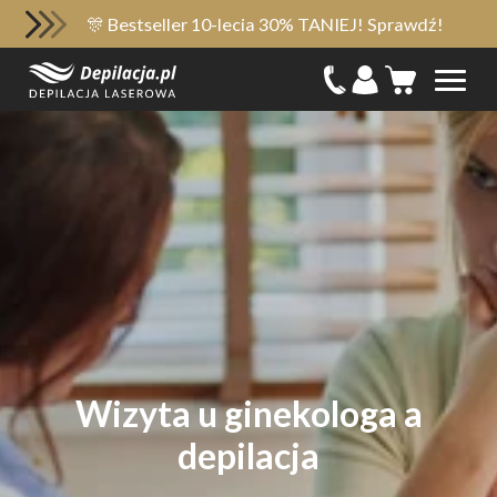
🎊 Bestseller 10-lecia 30% TANIEJ! Sprawdź!
Wizyta u ginekologa a
depilacja