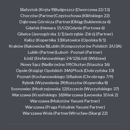
Białystok (Kręta 9)
Bydgoszcz (Dworcowa 22/11)
Chorzów (Partner)
Częstochowa (Kilińskiego 22)
Dąbrowa Górnicza (Partner)
Elbląg (Sukiennicza 6)
Gdańsk (Hemara 15/U2)
Gdynia (Portowa 6)
Gliwice (Jasnogórska 1/1)
Jastrzębie-Zdrój (Partner)
Kalisz (Kopernika 13)
Katowice (Opolska 8/1)
Kraków (Rakowicka 8)
Lublin (Kompozytorów Polskich 3/U3A)
Lublin (Partner)
Luboń- Poznań (Partner)
Łódź (Stefanowskiego 24/12)
Łódź (Widzew)
Nowy Sącz (Nadbrzeżna 59)
Olsztyn (Staszica 16)
Opole (Książąt Opolskich 34A)
Płock (Dobrzyńska 13)
Poznań (Kochanowskiego 5)
Radom (Chrobrego 7/9)
Rybnik (Wyzwolenia 39)
Rzeszów (Kopernika 8)
Sosnowiec (Modrzejowska 12)
Szczecin (Wyszyńskiego 37)
Warszawa (Krasińskiego 16)
Warszawa (Lwowska 10 lok 2)
Warszawa (Mokotów Yasumi Partner)
Warszawa (Praga Południe Yasumi Partner)
Warszawa Wola (Partner)
Wrocław (Skargi 22)