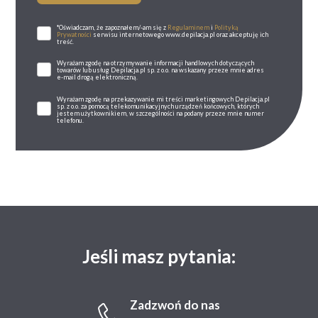
*Oświadczam, że zapoznałem/-am się z
Regulaminem
i
Polityką
Prywatności
serwisu internetowego www.depilacja.pl oraz akceptuję ich
treść.
Wyrażam zgodę na otrzymywanie informacji handlowych dotyczących
towarów lub usług Depilacja.pl sp. z o.o. na wskazany przeze mnie adres
e-mail drogą elektroniczną.
Wyrażam zgodę na przekazywanie mi treści marketingowych Depilacja.pl
sp. z o.o. za pomocą telekomunikacyjnych urządzeń końcowych, których
jestem użytkownikiem, w szczególności na podany przeze mnie numer
telefonu.
Jeśli masz pytania:
Zadzwoń do nas