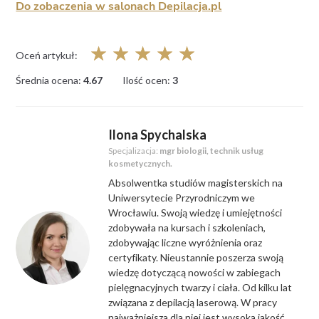
Do zobaczenia w salonach Depilacja.pl
☆
☆
☆
☆
☆
Oceń artykuł:
Średnia ocena:
4.67
Ilość ocen:
3
Ilona Spychalska
Specjalizacja:
mgr biologii, technik usług
kosmetycznych.
Absolwentka studiów magisterskich na
Uniwersytecie Przyrodniczym we
Wrocławiu. Swoją wiedzę i umiejętności
zdobywała na kursach i szkoleniach,
zdobywając liczne wyróżnienia oraz
certyfikaty. Nieustannie poszerza swoją
wiedzę dotyczącą nowości w zabiegach
pielęgnacyjnych twarzy i ciała. Od kilku lat
związana z depilacją laserową. W pracy
najważniejsza dla niej jest wysoka jakość