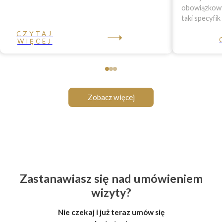
obowiązkowy 
taki specyfik
CZYTAJ
WIĘCEJ
Zobacz więcej
Zastanawiasz się nad umówieniem
wizyty?
Nie czekaj i już teraz umów się