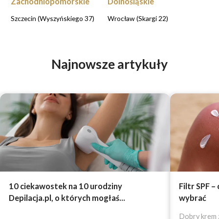
Zachodniopomorskie
Dolnośląskie
Szczecin (Wyszyńskiego 37)
Wrocław (Skargi 22)
Najnowsze artykuły
10 ciekawostek na 10 urodziny
Filtr SPF –
Depilacja.pl, o których mogłaś...
wybrać
Dobry krem z