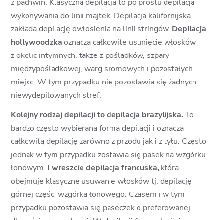
z pachwin. Klasyczna depilacja to po prostu depilacja
wykonywania do linii majtek. Depilacja kalifornijska
zakłada depilację owłosienia na linii stringów.
Depilacja
hollywoodzka
oznacza całkowite usunięcie włosków
z okolic intymnych, także z pośladków, szpary
międzypośladkowej, warg sromowych i pozostałych
miejsc. W tym przypadku nie pozostawia się żadnych
niewydepilowanych stref.
Kolejny rodzaj depilacji to depilacja brazylijska.
To
bardzo często wybierana forma depilacji i oznacza
całkowitą depilację zarówno z przodu jak i z tyłu. Często
jednak w tym przypadku zostawia się pasek na wzgórku
łonowym.
I wreszcie depilacja francuska,
która
obejmuje klasyczne usuwanie włosków tj. depilację
górnej części wzgórka łonowego. Czasem i w tym
przypadku pozostawia się paseczek o preferowanej