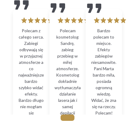
Polecam z
Polecam
Bardzo
całego serca.
kosmetolog
polecam to
Zabiegi
Sandrę,
miejsce.
odbywają się
zabieg
Efekty
w przyjaznej
przebieg w
zabiegów
atmosferze a
miłej
niesamowite.
co
atmosferze.
Pani Marta
najważniejsze
Kosmetolog
bardzo miła,
bardzo
dokładnie
posiada
szybko widać
wytłumaczyła
ogromną
efekty.
działanie
wiedzę.
Bardzo długo
lasera jak i
Widać, że zna
nie mogłam
samej
się na rzeczy.
się
depilacji
Polecam!
zdecydować
laserowej.
Dominik
na depilacje
Polecam!
Chamera
laserową, bo