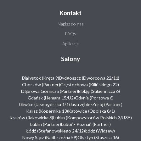
zabiegów.
dowierzałam a
rozszerzyłam
Pomimo, że
teraz jestem
zakres
Kontakt
zabieg jest
szczęśliwa, że
wykonywanych
Napisz do nas
bolesny, wizyta
mój problem
zabiegów.
w gabinecie na
mam z głowy
Efekty
FAQs
pewno nie
dzięki WAM.
świetne!
Aplikacja
kojarzy się z
Pani Patrycja z
Magdalena
czymś
Łodzi to
Ch
nieprzyjemnym.
przemiła
Salony
Wszystkim,
osoba , która
którzy
wie co robi i
zastanawiają się
robi to
Białystok (Kręta 9)
Bydgoszcz (Dworcowa 22/11)
nad depilacją
profesjonalnie.
Chorzów (Partner)
Częstochowa (Kilińskiego 22)
laserową
GORĄCO
Dąbrowa Górnicza (Partner)
Elbląg (Sukiennicza 6)
gorąco polecam
POLECAM !!!
Gdańsk (Hemara 15/U2)
Gdynia (Portowa 6)
to mi...
Gliwice (Jasnogórska 1/1)
Jastrzębie-Zdrój (Partner)
Małgorzata
Kalisz (Kopernika 13)
Katowice (Opolska 8/1)
Świątek
Agnieszka
Kraków (Rakowicka 8)
Lublin (Kompozytorów Polskich 3/U3A)
Mrugasiewicz
Lublin (Partner)
Luboń- Poznań (Partner)
Łódź (Stefanowskiego 24/12)
Łódź (Widzew)
Nowy Sącz (Nadbrzeżna 59)
Olsztyn (Staszica 16)