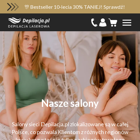
🎊 Bestseller 10-lecia 30% TANIEJ! Sprawdź!
Nasze salony
Salony sieci Depilacja.pl zlokalizowane są w całej
Polsce, co pozwala Klientom z różnych regionów
kraju korzystać nie tylko z zabiegów trwałego