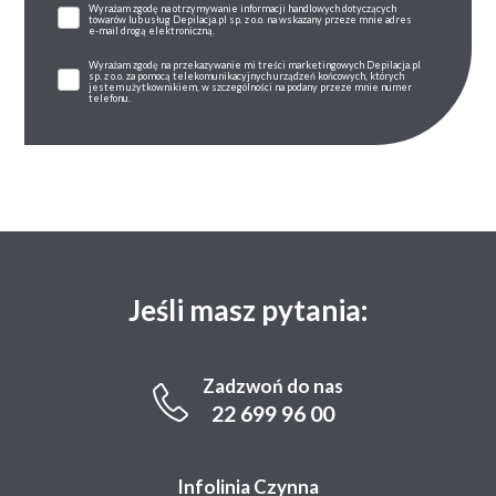
Wyrażam zgodę na otrzymywanie informacji handlowych dotyczących
towarów lub usług Depilacja.pl sp. z o.o. na wskazany przeze mnie adres
e-mail drogą elektroniczną.
Wyrażam zgodę na przekazywanie mi treści marketingowych Depilacja.pl
sp. z o.o. za pomocą telekomunikacyjnych urządzeń końcowych, których
jestem użytkownikiem, w szczególności na podany przeze mnie numer
telefonu.
Jeśli masz pytania:
Zadzwoń do nas
22 699 96 00
Infolinia Czynna