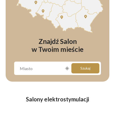
Znajdź Salon
w Twoim mieście
Szukaj
Salony elektrostymulacji