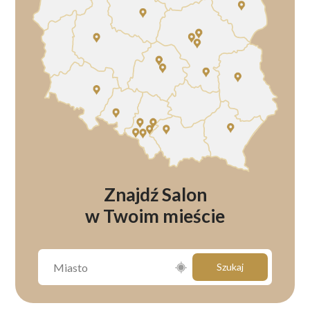
Znajdź Salon
w Twoim mieście
Szukaj