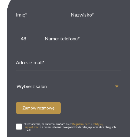
Wybierz salon
Zamów rozmowę
*Oświadczam, że zapoznałem/-am się z
Regulaminem
i
Polityką
Prywatności
serwisu internetowego www.depilacja.pl oraz akceptuję ich
treść.