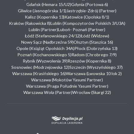
Gdańsk (Hemara 15/U2)
Gdynia (Portowa 6)
Gliwice (Jasnogórska 1/1)
Jastrzębie-Zdrój (Partner)
Kalisz (Kopernika 13)
Katowice (Opolska 8/1)
Kraków (Rakowicka 8)
Lublin (Kompozytorów Polskich 3/U3A)
Lublin (Partner)
Luboń- Poznań (Partner)
Łódź (Stefanowskiego 24/12)
Łódź (Widzew)
Nowy Sącz (Nadbrzeżna 59)
Olsztyn (Staszica 16)
Opole (Książąt Opolskich 34A)
Płock (Dobrzyńska 13)
Poznań (Kochanowskiego 5)
Radom (Chrobrego 7/9)
Rybnik (Wyzwolenia 39)
Rzeszów (Kopernika 8)
Sosnowiec (Modrzejowska 12)
Szczecin (Wyszyńskiego 37)
Warszawa (Krasińskiego 16)
Warszawa (Lwowska 10 lok 2)
Warszawa (Mokotów Yasumi Partner)
Warszawa (Praga Południe Yasumi Partner)
Warszawa Wola (Partner)
Wrocław (Skargi 22)