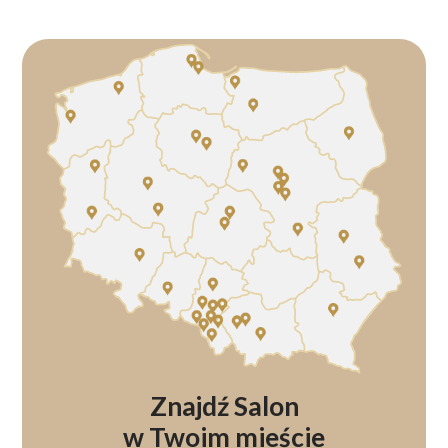
Znajdź Salon
w Twoim mieście