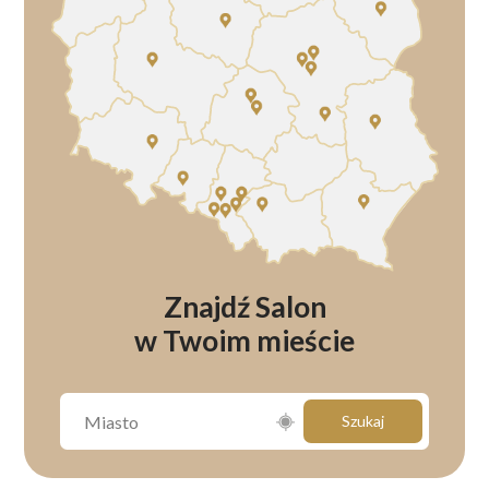
Znajdź Salon
w Twoim mieście
Szukaj