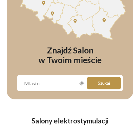
Znajdź Salon
w Twoim mieście
Szukaj
Salony elektrostymulacji