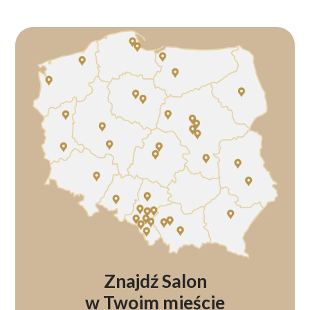
Znajdź Salon
w Twoim mieście