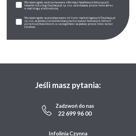
Wyrażam zgodę na otrzymywanie informacji handlowych dotyczących
towarów lub usług Depilacja.pl sp. z o.o. na wskazany przeze mnie adres
e-mail drogą elektroniczną.
Wyrażam zgodę na przekazywanie mi treści marketingowych Depilacja.pl
sp. z o.o. za pomocą telekomunikacyjnych urządzeń końcowych, których
jestem użytkownikiem, w szczególności na podany przeze mnie numer
telefonu.
Jeśli masz pytania:
Zadzwoń do nas
22 699 96 00
Infolinia Czynna