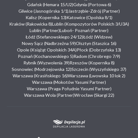
Gdańsk (Hemara 15/U2)
Gdynia (Portowa 6)
Gliwice (Jasnogórska 1/1)
Jastrzębie-Zdrój (Partner)
Kalisz (Kopernika 13)
Katowice (Opolska 8/1)
Kraków (Rakowicka 8)
Lublin (Kompozytorów Polskich 3/U3A)
Lublin (Partner)
Luboń- Poznań (Partner)
Łódź (Stefanowskiego 24/12)
Łódź (Widzew)
Nowy Sącz (Nadbrzeżna 59)
Olsztyn (Staszica 16)
Opole (Książąt Opolskich 34A)
Płock (Dobrzyńska 13)
Poznań (Kochanowskiego 5)
Radom (Chrobrego 7/9)
Rybnik (Wyzwolenia 39)
Rzeszów (Kopernika 8)
Sosnowiec (Modrzejowska 12)
Szczecin (Wyszyńskiego 37)
Warszawa (Krasińskiego 16)
Warszawa (Lwowska 10 lok 2)
Warszawa (Mokotów Yasumi Partner)
Warszawa (Praga Południe Yasumi Partner)
Warszawa Wola (Partner)
Wrocław (Skargi 22)