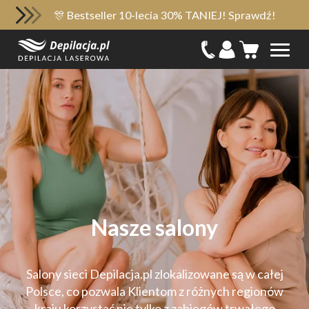
🎊 Bestseller 10-lecia 30% TANIEJ! Sprawdź!
Nasze salony
Salony sieci Depilacja.pl zlokalizowane są w całej
Polsce, co pozwala Klientom z różnych regionów
kraju korzystać nie tylko z zabiegów trwałego