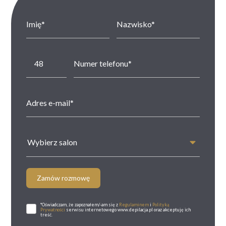
Wybierz salon
Zamów rozmowę
*Oświadczam, że zapoznałem/-am się z
Regulaminem
i
Polityką
Prywatności
serwisu internetowego www.depilacja.pl oraz akceptuję ich
treść.