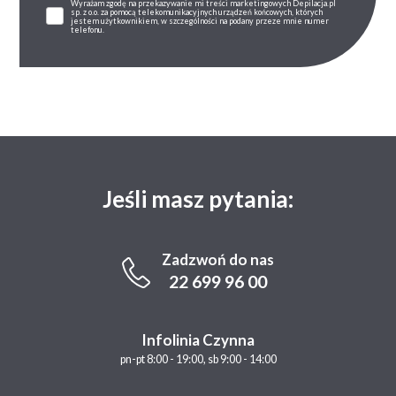
Wyrażam zgodę na przekazywanie mi treści marketingowych Depilacja.pl
sp. z o.o. za pomocą telekomunikacyjnych urządzeń końcowych, których
jestem użytkownikiem, w szczególności na podany przeze mnie numer
telefonu.
Jeśli masz pytania:
Zadzwoń do nas
22 699 96 00
Infolinia Czynna
pn-pt 8:00 - 19:00, sb 9:00 - 14:00