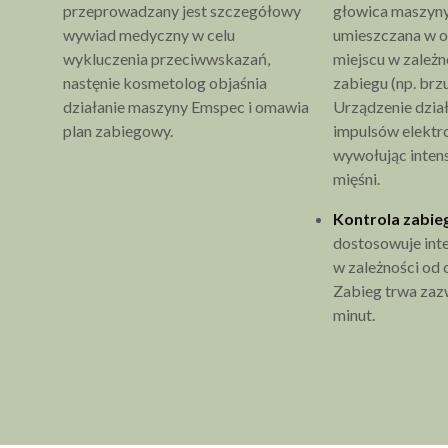
Choroby autoimmunologiczne
przeprowadzany jest szczegółowy
głowica maszyn
Przeciwwskazania bezwzględne stałe:
wywiad medyczny w celu
umieszczana w 
Rozrusznik serca lub inne urządzenia
wykluczenia przeciwwskazań,
miejscu w zależn
elektroniczne
nastęnie kosmetolog objaśnia
zabiegu (np. brzu
Padaczka
działanie maszyny Emspec i omawia
Urządzenie dział
plan zabiegowy.
impulsów elektr
Choroby nowotworowe
wywołując inten
Zakrzepica i żylaki w obszarze zabiegu
mięśni.
Infekcje skóry, stany zapalne i rany otwarte
Metalowe implanty w obszarze zabiegowym
Kontrola zabie
dostosowuje int
Choroby serca i niewydolność krążeniowa
w zależności od 
Ostre choroby neurologiczne
Zabieg trwa zaz
minut.