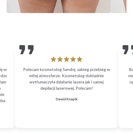
ię w
Polecam kosmetolog Sandrę, zabieg przebieg w
B
rdzo
miłej atmosferze. Kosmetolog dokładnie
ni
głam
wytłumaczyła działanie lasera jak i samej
o
o
depilacji laserowej. Polecam!
nie
Dawid Knapik
eba