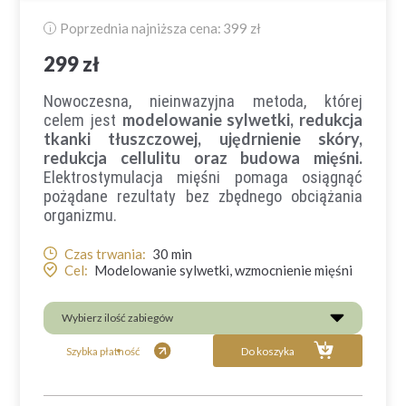
Poprzednia najniższa cena:
399 zł
i
299 zł
Nowoczesna, nieinwazyjna metoda, której
modelowanie sylwetki, redukcja
celem jest
tkanki tłuszczowej, ujędrnienie skóry,
redukcja cellulitu oraz budowa mięśni.
Elektrostymulacja mięśni
pomaga osiągnąć
pożądane rezultaty bez zbędnego obciążania
organizmu.
Czas trwania:
30
min
Cel:
Modelowanie sylwetki, wzmocnienie mięśni
Wybierz ilość zabiegów
Szybka płatność
Do koszyka