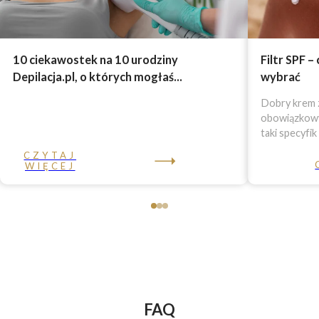
10 ciekawostek na 10 urodziny
Filtr SPF –
Depilacja.pl, o których mogłaś...
wybrać
Dobry krem z
obowiązkowy 
taki specyfik
CZYTAJ
WIĘCEJ
FAQ