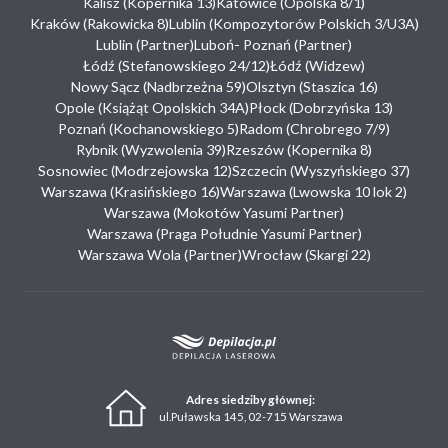
Kalisz (Kopernika 13)
Katowice (Opolska 8/1)
Kraków (Rakowicka 8)
Lublin (Kompozytorów Polskich 3/U3A)
Lublin (Partner)
Luboń- Poznań (Partner)
Łódź (Stefanowskiego 24/12)
Łódź (Widzew)
Nowy Sącz (Nadbrzeżna 59)
Olsztyn (Staszica 16)
Opole (Książąt Opolskich 34A)
Płock (Dobrzyńska 13)
Poznań (Kochanowskiego 5)
Radom (Chrobrego 7/9)
Rybnik (Wyzwolenia 39)
Rzeszów (Kopernika 8)
Sosnowiec (Modrzejowska 12)
Szczecin (Wyszyńskiego 37)
Warszawa (Krasińskiego 16)
Warszawa (Lwowska 10 lok 2)
Warszawa (Mokotów Yasumi Partner)
Warszawa (Praga Południe Yasumi Partner)
Warszawa Wola (Partner)
Wrocław (Skargi 22)
Adres siedziby głównej:
ul.Puławska 145, 02-715 Warszawa