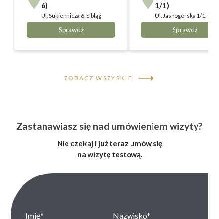
6)
1/1)
Ul.
Sukiennicza 6, Elbląg
Ul.
Jasnogórska 1/1, Gliw
Sprawdź
Sprawdź
ZOBACZ WSZYSKIE
Zastanawiasz się nad umówieniem wizyty?
Nie czekaj i już teraz umów się
na wizytę testową.