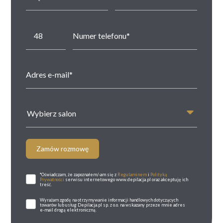
Wybierz salon
Zamów rozmowę
*Oświadczam, że zapoznałem/-am się z
Regulaminem
i
Polityką
Prywatności
serwisu internetowego www.depilacja.pl oraz akceptuję ich
treść.
Wyrażam zgodę na otrzymywanie informacji handlowych dotyczących
towarów lub usług Depilacja.pl sp. z o.o. na wskazany przeze mnie adres
e-mail drogą elektroniczną.