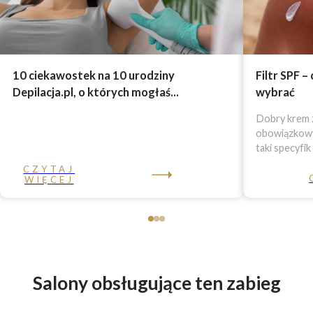
10 ciekawostek na 10 urodziny
Filtr SPF –
Depilacja.pl, o których mogłaś...
wybrać
Dobry krem z
obowiązkowy 
taki specyfik
CZYTAJ
WIĘCEJ
Salony obsługujące ten zabieg