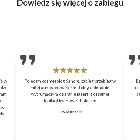
Dowiedz się więcej o zabiegu
ię w
Polecam kosmetolog Sandrę, zabieg przebieg w
B
rdzo
miłej atmosferze. Kosmetolog dokładnie
ni
głam
wytłumaczyła działanie lasera jak i samej
o
o
depilacji laserowej. Polecam!
nie
Dawid Knapik
eba