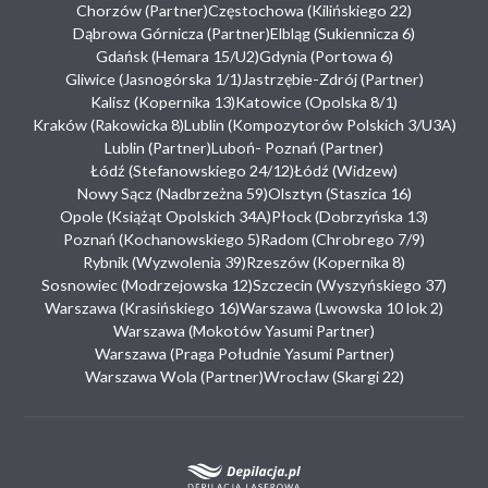
Chorzów (Partner)
Częstochowa (Kilińskiego 22)
Dąbrowa Górnicza (Partner)
Elbląg (Sukiennicza 6)
Gdańsk (Hemara 15/U2)
Gdynia (Portowa 6)
Gliwice (Jasnogórska 1/1)
Jastrzębie-Zdrój (Partner)
Kalisz (Kopernika 13)
Katowice (Opolska 8/1)
Kraków (Rakowicka 8)
Lublin (Kompozytorów Polskich 3/U3A)
Lublin (Partner)
Luboń- Poznań (Partner)
Łódź (Stefanowskiego 24/12)
Łódź (Widzew)
Nowy Sącz (Nadbrzeżna 59)
Olsztyn (Staszica 16)
Opole (Książąt Opolskich 34A)
Płock (Dobrzyńska 13)
Poznań (Kochanowskiego 5)
Radom (Chrobrego 7/9)
Rybnik (Wyzwolenia 39)
Rzeszów (Kopernika 8)
Sosnowiec (Modrzejowska 12)
Szczecin (Wyszyńskiego 37)
Warszawa (Krasińskiego 16)
Warszawa (Lwowska 10 lok 2)
Warszawa (Mokotów Yasumi Partner)
Warszawa (Praga Południe Yasumi Partner)
Warszawa Wola (Partner)
Wrocław (Skargi 22)