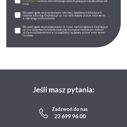
Prywatności
serwisu internetowego www.depilacja.pl oraz akceptuję ich
treść.
Wyrażam zgodę na otrzymywanie informacji handlowych dotyczących
towarów lub usług Depilacja.pl sp. z o.o. na wskazany przeze mnie adres
e-mail drogą elektroniczną.
Wyrażam zgodę na przekazywanie mi treści marketingowych Depilacja.pl
sp. z o.o. za pomocą telekomunikacyjnych urządzeń końcowych, których
jestem użytkownikiem, w szczególności na podany przeze mnie numer
telefonu.
Jeśli masz pytania:
Zadzwoń do nas
22 699 96 00