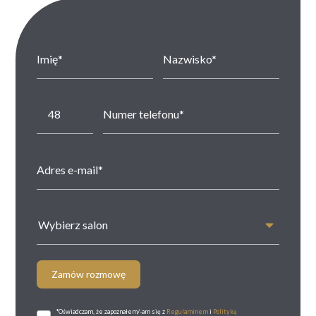
Wybierz salon
Zamów rozmowę
*Oświadczam, że zapoznałem/-am się z
Regulaminem
i
Polityką