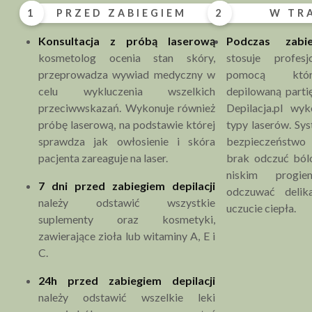
antybiotyków,
1
PRZED ZABIEGIEM
2
W TR
spożywanie alkoholu (na 24h przed zabiegiem).
Konsultacja z próbą laserową
Podczas zabi
Przeciwwskazania bezwzględne stałe:
kosmetolog ocenia stan skóry,
stosuje profesj
przewlekłe choroby skóry np. bielactwo,
przeprowadza wywiad medyczny w
pomocą któr
łuszczyca,
celu wykluczenia wszelkich
depilowaną parti
metalowe implanty lub stymulatory serca,
przeciwwskazań. Wykonuje również
Depilacja.pl wy
epilepsja,
próbę laserową, na podstawie której
typy laserów. S
choroby nowotworowe,
sprawdza jak owłosienie i skóra
bezpieczeństw
zaburzenia krzepnięcia krwi,
pacjenta zareaguje na laser.
brak odczuć ból
tendencje do powstawanie przebrwień i
niskim progi
7 dni przed zabiegiem depilacji
bliznowców.
odczuwać delik
należy odstawić wszystkie
uczucie ciepła.
suplementy oraz kosmetyki,
zawierające zioła lub witaminy A, E i
C.
24h przed zabiegiem
depilacji
należy odstawić wszelkie leki