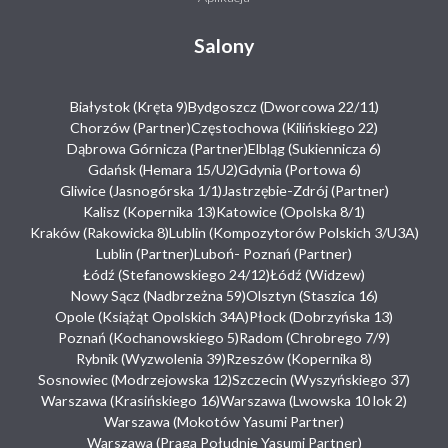
Salony
Białystok (Kręta 9)
Bydgoszcz (Dworcowa 22/11)
Chorzów (Partner)
Częstochowa (Kilińskiego 22)
Dąbrowa Górnicza (Partner)
Elbląg (Sukiennicza 6)
Gdańsk (Hemara 15/U2)
Gdynia (Portowa 6)
Gliwice (Jasnogórska 1/1)
Jastrzębie-Zdrój (Partner)
Kalisz (Kopernika 13)
Katowice (Opolska 8/1)
Kraków (Rakowicka 8)
Lublin (Kompozytorów Polskich 3/U3A)
Lublin (Partner)
Luboń- Poznań (Partner)
Łódź (Stefanowskiego 24/12)
Łódź (Widzew)
Nowy Sącz (Nadbrzeżna 59)
Olsztyn (Staszica 16)
Opole (Książąt Opolskich 34A)
Płock (Dobrzyńska 13)
Poznań (Kochanowskiego 5)
Radom (Chrobrego 7/9)
Rybnik (Wyzwolenia 39)
Rzeszów (Kopernika 8)
Sosnowiec (Modrzejowska 12)
Szczecin (Wyszyńskiego 37)
Warszawa (Krasińskiego 16)
Warszawa (Lwowska 10 lok 2)
Warszawa (Mokotów Yasumi Partner)
Warszawa (Praga Południe Yasumi Partner)