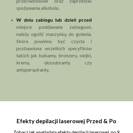
przeciwbólowe oraz zaprzestać
spożywania alkoholu.
W dniu zabiegu lub dzień przed
miejsce poddawane zabiegowi,
należy ogolić maszynką do golenia.
Skóra powinna być czysta i
pozbawiona wszelkich specyfików
takich jak balsamy, bronzery, olejki,
kremy, dezodoranty czy
antyperspiranty.
Efekty depilacji laserowej Przed & Po
Zobacz jak wyglądają efekty depilacji laserowej, po 9