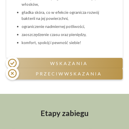
włosków,
gładka skóra, co w efekcie ogranicza rozwój
bakterii na jej powierzchni,
ograniczenie nadmiernej potliwości,
zaoszczędzenie czasu oraz pieniędzy,
komfort, spokój i pewność siebie!
WSKAZANIA
PRZECIWWSKAZANIA
niechciane owłosienie na ciele,
skłonność do podrażnień i wrastających
Przeciwwskazania czasowe:
włosków,
ciąża i okres laktacji
czerwone krosty po goleniu,
świeżo opalony obszar depilacji,
nadmierna potliwość,
Etapy zabiegu
przyjmowanie niektórych leków sterydowych,
brak czasu.
antydepresyjnych, psychotropowych,
hormonalnych, światłouczulających oraz