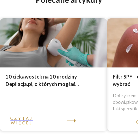
10 ciekawostek na 10 urodziny
Filtr SPF –
Depilacja.pl, o których mogłaś...
wybrać
Dobry krem z
obowiązkowy 
taki specyfik
CZYTAJ
WIĘCEJ