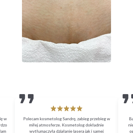
01
02
ię w
Polecam kosmetolog Sandrę, zabieg przebieg w
B
rdzo
miłej atmosferze. Kosmetolog dokładnie
ni
głam
wytłumaczyła działanie lasera jak i samej
o