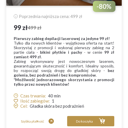
-
80
%
Poprzednia najniższa cena:
499 zł
i
99 zł
499 zł
Pierwszy zabieg depilacji laserowej za jedyne 99 zł!
Tylko dla nowych klientów - wyjątkowa oferta na start!
Skorzystaj z promocji i wykonaj pierwszy zabieg na 2
partie ciała -
bikini płytkie i pachy
- w cenie
99 zł
zamiast 499 zł
.
Zabieg wykonywany jest nowoczesnym laserem,
gwarantującym skuteczność i komfort. Idealny sposób,
by rozpocząć swoją drogę do gładkiej skóry -
bez
golenia, bez podrażnień i bez kompromisów
.
*Możliwość jednorazowego skorzystania z promocji
tylko przez nowych klientów!
Czas trwania:
40
min
Ilość zabiegów:
1
Cel:
Gładka skóra bez podrażnień
Szybka płatność
Do koszyka