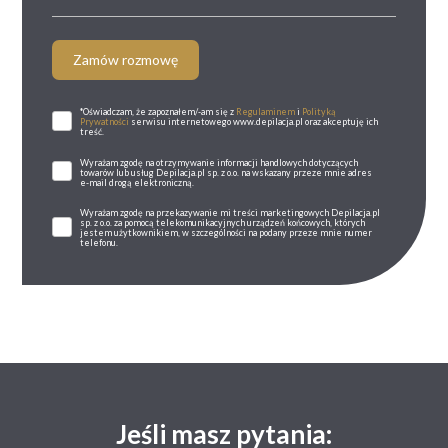
Zamów rozmowę
*Oświadczam, że zapoznałem/-am się z
Regulaminem
i
Polityką
Prywatności
serwisu internetowego www.depilacja.pl oraz akceptuję ich
treść.
Wyrażam zgodę na otrzymywanie informacji handlowych dotyczących
towarów lub usług Depilacja.pl sp. z o.o. na wskazany przeze mnie adres
e-mail drogą elektroniczną.
Wyrażam zgodę na przekazywanie mi treści marketingowych Depilacja.pl
sp. z o.o. za pomocą telekomunikacyjnych urządzeń końcowych, których
jestem użytkownikiem, w szczególności na podany przeze mnie numer
telefonu.
Jeśli masz pytania: