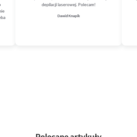
o
depilacji laserowej. Polecam!
nie
Dawid Knapik
eba
Polecane artykuły