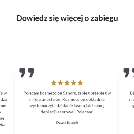
Dowiedz się więcej o zabiegu
ię w
Polecam kosmetolog Sandrę, zabieg przebieg w
B
rdzo
miłej atmosferze. Kosmetolog dokładnie
ni
głam
wytłumaczyła działanie lasera jak i samej
o
o
depilacji laserowej. Polecam!
nie
Dawid Knapik
eba