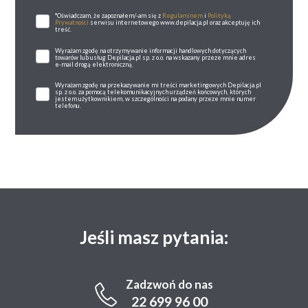
*Oświadczam, że zapoznałem/-am się z
Regulaminem
i
Polityką
Prywatności
serwisu internetowego www.depilacja.pl oraz akceptuję ich
treść.
Wyrażam zgodę na otrzymywanie informacji handlowych dotyczących
towarów lub usług Depilacja.pl sp. z o.o. na wskazany przeze mnie adres
e-mail drogą elektroniczną.
Wyrażam zgodę na przekazywanie mi treści marketingowych Depilacja.pl
sp. z o.o. za pomocą telekomunikacyjnych urządzeń końcowych, których
jestem użytkownikiem, w szczególności na podany przeze mnie numer
telefonu.
Jeśli masz pytania:
Zadzwoń do nas
22 699 96 00