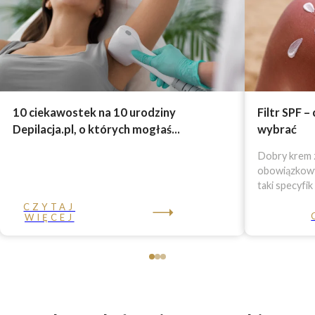
10 ciekawostek na 10 urodziny
Filtr SPF –
Depilacja.pl, o których mogłaś...
wybrać
Dobry krem z
obowiązkowy 
taki specyfik
CZYTAJ
WIĘCEJ