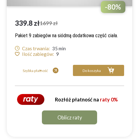
-
80
%
339.8 zł
1699 zł
Pakiet 9 zabiegów na siódmą dodatkowa część ciała.
Czas trwania:
35
min
Ilość zabiegów:
9
Szybka płatność
Do koszyka
Rozłóż płatność na
raty 0%
Oblicz raty