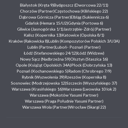
Białystok (Kręta 9)
Bydgoszcz (Dworcowa 22/11)
Chorzów (Partner)
Częstochowa (Kilińskiego 22)
Dąbrowa Górnicza (Partner)
Elbląg (Sukiennicza 6)
Gdańsk (Hemara 15/U2)
Gdynia (Portowa 6)
Gliwice (Jasnogórska 1/1)
Jastrzębie-Zdrój (Partner)
Kalisz (Kopernika 13)
Katowice (Opolska 8/1)
Kraków (Rakowicka 8)
Lublin (Kompozytorów Polskich 3/U3A)
Lublin (Partner)
Luboń- Poznań (Partner)
Łódź (Stefanowskiego 24/12)
Łódź (Widzew)
Nowy Sącz (Nadbrzeżna 59)
Olsztyn (Staszica 16)
Opole (Książąt Opolskich 34A)
Płock (Dobrzyńska 13)
Poznań (Kochanowskiego 5)
Radom (Chrobrego 7/9)
Rybnik (Wyzwolenia 39)
Rzeszów (Kopernika 8)
Sosnowiec (Modrzejowska 12)
Szczecin (Wyszyńskiego 37)
Warszawa (Krasińskiego 16)
Warszawa (Lwowska 10 lok 2)
Warszawa (Mokotów Yasumi Partner)
Warszawa (Praga Południe Yasumi Partner)
Warszawa Wola (Partner)
Wrocław (Skargi 22)