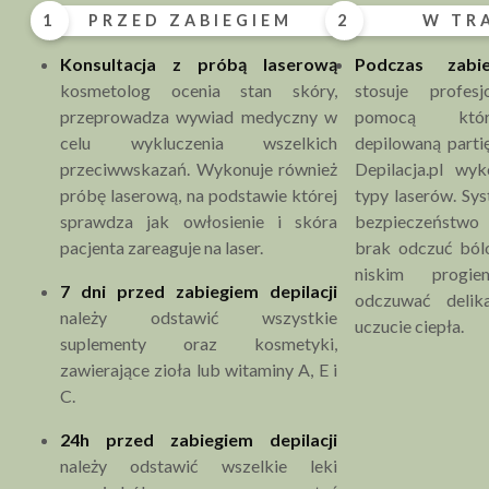
antybiotyków,
1
PRZED ZABIEGIEM
2
W TR
spożywanie alkoholu (na 24h przed zabiegiem).
Konsultacja z próbą laserową
Podczas zabi
Przeciwwskazania bezwzględne stałe:
kosmetolog ocenia stan skóry,
stosuje profesj
przewlekłe choroby skóry np. bielactwo,
przeprowadza wywiad medyczny w
pomocą któr
łuszczyca,
celu wykluczenia wszelkich
depilowaną parti
metalowe implanty lub stymulatory serca,
przeciwwskazań. Wykonuje również
Depilacja.pl wy
epilepsja,
próbę laserową, na podstawie której
typy laserów. S
choroby nowotworowe,
sprawdza jak owłosienie i skóra
bezpieczeństw
zaburzenia krzepnięcia krwi,
pacjenta zareaguje na laser.
brak odczuć ból
tendencje do powstawanie przebrwień i
niskim progi
7 dni przed zabiegiem depilacji
bliznowców.
odczuwać delik
należy odstawić wszystkie
uczucie ciepła.
suplementy oraz kosmetyki,
zawierające zioła lub witaminy A, E i
C.
24h przed zabiegiem
depilacji
należy odstawić wszelkie leki