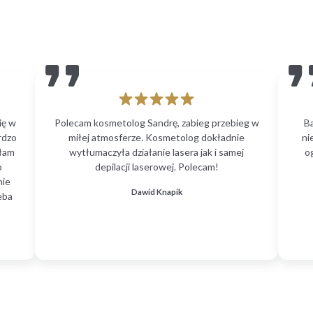
ię w
Polecam kosmetolog Sandrę, zabieg przebieg w
B
rdzo
miłej atmosferze. Kosmetolog dokładnie
ni
głam
wytłumaczyła działanie lasera jak i samej
o
o
depilacji laserowej. Polecam!
nie
Dawid Knapik
eba