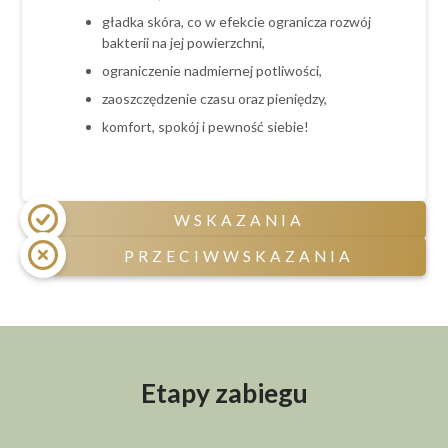
gładka skóra, co w efekcie ogranicza rozwój
bakterii na jej powierzchni,
ograniczenie nadmiernej potliwości,
zaoszczędzenie czasu oraz pieniędzy,
komfort, spokój i pewność siebie!
WSKAZANIA
PRZECIWWSKAZANIA
niechciane owłosienie na ciele,
skłonność do podrażnień i wrastających
Przeciwwskazania czasowe:
włosków,
ciąża i okres laktacji
czerwone krosty po goleniu,
świeżo opalony obszar depilacji,
nadmierna potliwość,
Etapy zabiegu
przyjmowanie niektórych leków sterydowych,
brak czasu.
antydepresyjnych, psychotropowych,
hormonalnych, światłouczulających oraz