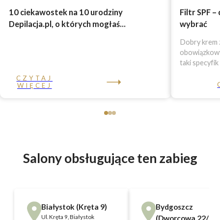
10 ciekawostek na 10 urodziny
Filtr SPF –
Depilacja.pl, o których mogłaś...
wybrać
Dobry krem z
obowiązkowy 
taki specyfik
CZYTAJ
WIĘCEJ
Salony obsługujące ten zabieg
Białystok (Kręta 9)
Bydgoszcz
Ul.
Kręta 9, Białystok
(Dworcowa 22/11)