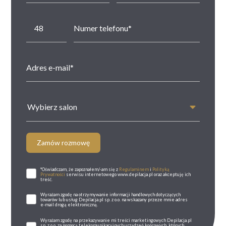
Wybierz salon
Zamów rozmowę
*Oświadczam, że zapoznałem/-am się z
Regulaminem
i
Polityką
Prywatności
serwisu internetowego www.depilacja.pl oraz akceptuję ich
treść.
Wyrażam zgodę na otrzymywanie informacji handlowych dotyczących
towarów lub usług Depilacja.pl sp. z o.o. na wskazany przeze mnie adres
e-mail drogą elektroniczną.
Wyrażam zgodę na przekazywanie mi treści marketingowych Depilacja.pl
sp. z o.o. za pomocą telekomunikacyjnych urządzeń końcowych, których