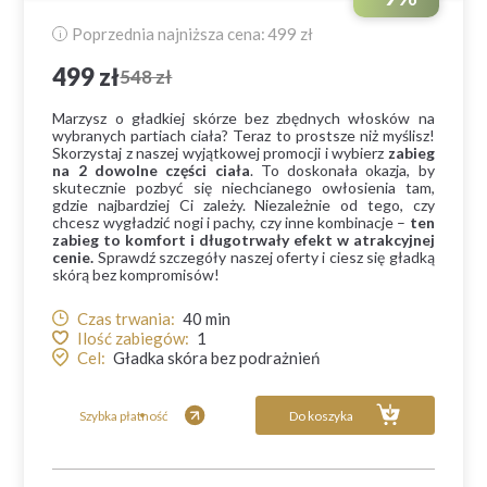
Poprzednia najniższa cena:
499 zł
i
499 zł
548 zł
Marzysz o gładkiej skórze bez zbędnych włosków na
wybranych partiach ciała? Teraz to prostsze niż myślisz!
Skorzystaj z naszej wyjątkowej promocji i wybierz
zabieg
na 2 dowolne części ciała
. To doskonała okazja, by
skutecznie pozbyć się niechcianego owłosienia tam,
gdzie najbardziej Ci zależy. Niezależnie od tego, czy
chcesz wygładzić nogi i pachy, czy inne kombinacje –
ten
zabieg to komfort i długotrwały efekt w atrakcyjnej
cenie.
Sprawdź szczegóły naszej oferty i ciesz się gładką
skórą bez kompromisów!
Czas trwania:
40
min
Ilość zabiegów:
1
Cel:
Gładka skóra bez podrażnień
Szybka płatność
Do koszyka