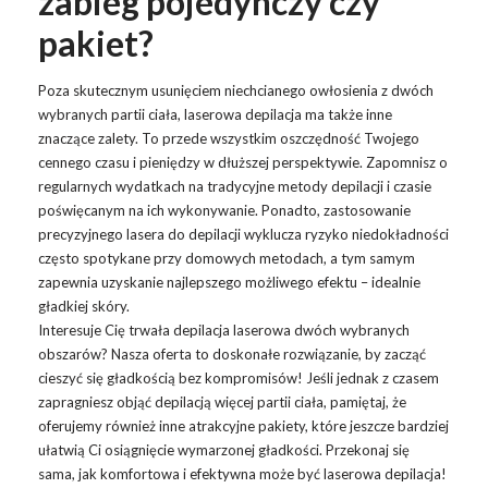
zabieg pojedynczy czy
pakiet?
Poza skutecznym usunięciem niechcianego owłosienia z dwóch
wybranych partii ciała, laserowa depilacja ma także inne
znaczące zalety. To przede wszystkim oszczędność Twojego
cennego czasu i pieniędzy w dłuższej perspektywie. Zapomnisz o
regularnych wydatkach na tradycyjne metody depilacji i czasie
poświęcanym na ich wykonywanie. Ponadto, zastosowanie
precyzyjnego lasera do depilacji wyklucza ryzyko niedokładności
często spotykane przy domowych metodach, a tym samym
zapewnia uzyskanie najlepszego możliwego efektu – idealnie
gładkiej skóry.
Interesuje Cię trwała depilacja laserowa dwóch wybranych
obszarów? Nasza oferta to doskonałe rozwiązanie, by zacząć
cieszyć się gładkością bez kompromisów! Jeśli jednak z czasem
zapragniesz objąć depilacją więcej partii ciała, pamiętaj, że
oferujemy również inne atrakcyjne pakiety, które jeszcze bardziej
ułatwią Ci osiągnięcie wymarzonej gładkości. Przekonaj się
sama, jak komfortowa i efektywna może być laserowa depilacja!