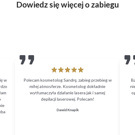
Dowiedz się więcej o zabiegu
ię w
Polecam kosmetolog Sandrę, zabieg przebieg w
B
rdzo
miłej atmosferze. Kosmetolog dokładnie
ni
głam
wytłumaczyła działanie lasera jak i samej
o
o
depilacji laserowej. Polecam!
nie
Dawid Knapik
eba