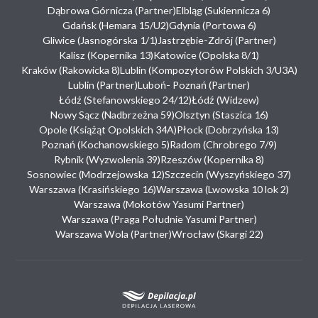
Dąbrowa Górnicza (Partner)
Elbląg (Sukiennicza 6)
Gdańsk (Hemara 15/U2)
Gdynia (Portowa 6)
Gliwice (Jasnogórska 1/1)
Jastrzębie-Zdrój (Partner)
Kalisz (Kopernika 13)
Katowice (Opolska 8/1)
Kraków (Rakowicka 8)
Lublin (Kompozytorów Polskich 3/U3A)
Lublin (Partner)
Luboń- Poznań (Partner)
Łódź (Stefanowskiego 24/12)
Łódź (Widzew)
Nowy Sącz (Nadbrzeżna 59)
Olsztyn (Staszica 16)
Opole (Książąt Opolskich 34A)
Płock (Dobrzyńska 13)
Poznań (Kochanowskiego 5)
Radom (Chrobrego 7/9)
Rybnik (Wyzwolenia 39)
Rzeszów (Kopernika 8)
Sosnowiec (Modrzejowska 12)
Szczecin (Wyszyńskiego 37)
Warszawa (Krasińskiego 16)
Warszawa (Lwowska 10 lok 2)
Warszawa (Mokotów Yasumi Partner)
Warszawa (Praga Południe Yasumi Partner)
Warszawa Wola (Partner)
Wrocław (Skargi 22)