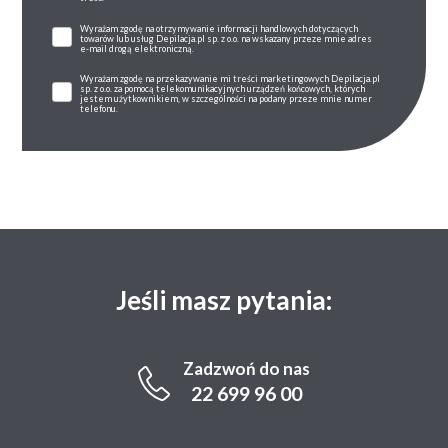
Wyrażam zgodę na otrzymywanie informacji handlowych dotyczących
towarów lub usług Depilacja.pl sp. z o.o. na wskazany przeze mnie adres
e-mail drogą elektroniczną.
Wyrażam zgodę na przekazywanie mi treści marketingowych Depilacja.pl
sp. z o.o. za pomocą telekomunikacyjnych urządzeń końcowych, których
jestem użytkownikiem, w szczególności na podany przeze mnie numer
telefonu.
Jeśli masz pytania:
Zadzwoń do nas
22 699 96 00