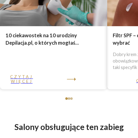
10 ciekawostek na 10 urodziny
Filtr SPF –
Depilacja.pl, o których mogłaś...
wybrać
Dobry krem z
obowiązkowy 
taki specyfik
CZYTAJ
WIĘCEJ
Salony obsługujące ten zabieg