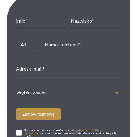
Wybierz salon
Zamów rozmowę
*Oświadczam, że zapoznałem/-am się z
Regulaminem
i
Polityką
Prywatności
serwisu internetowego www.depilacja.pl oraz akceptuję ich
treść.