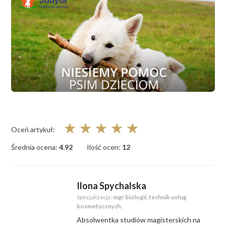
☆
☆
☆
☆
☆
Oceń artykuł:
Średnia ocena:
4.92
Ilość ocen:
12
Ilona Spychalska
Specjalizacja:
mgr biologii, technik usług
kosmetycznych.
Absolwentka studiów magisterskich na