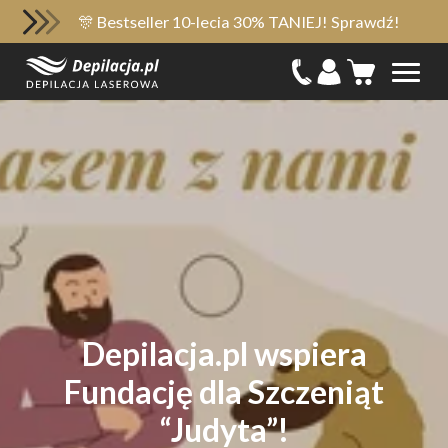
🎊 Bestseller 10-lecia 30% TANIEJ! Sprawdź!
Depilacja.pl wspiera
Fundację dla Szczeniąt
“Judyta”!