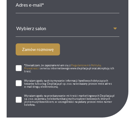
Wybierz salon
Zamów rozmowę
*Oświadczam, że zapoznałem/-am się z
Regulaminem
i
Polityką
Prywatności
serwisu internetowego www.depilacja.pl oraz akceptuję ich
treść.
Wyrażam zgodę na otrzymywanie informacji handlowych dotyczących
towarów lub usług Depilacja.pl sp. z o.o. na wskazany przeze mnie adres
e-mail drogą elektroniczną.
Wyrażam zgodę na przekazywanie mi treści marketingowych Depilacja.pl
sp. z o.o. za pomocą telekomunikacyjnych urządzeń końcowych, których
jestem użytkownikiem, w szczególności na podany przeze mnie numer
telefonu.