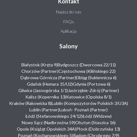
Kontakt
Napisz do nas
FAQs
Aplikacja
Salony
Białystok (Kręta 9)
Bydgoszcz (Dworcowa 22/11)
Chorzów (Partner)
Częstochowa (Kilińskiego 22)
Dąbrowa Górnicza (Partner)
Elbląg (Sukiennicza 6)
Gdańsk (Hemara 15/U2)
Gdynia (Portowa 6)
Gliwice (Jasnogórska 1/1)
Jastrzębie-Zdrój (Partner)
Kalisz (Kopernika 13)
Katowice (Opolska 8/1)
Kraków (Rakowicka 8)
Lublin (Kompozytorów Polskich 3/U3A)
Lublin (Partner)
Luboń- Poznań (Partner)
Łódź (Stefanowskiego 24/12)
Łódź (Widzew)
Nowy Sącz (Nadbrzeżna 59)
Olsztyn (Staszica 16)
Opole (Książąt Opolskich 34A)
Płock (Dobrzyńska 13)
Poznań (Kochanowskiego 5)
Radom (Chrobrego 7/9)