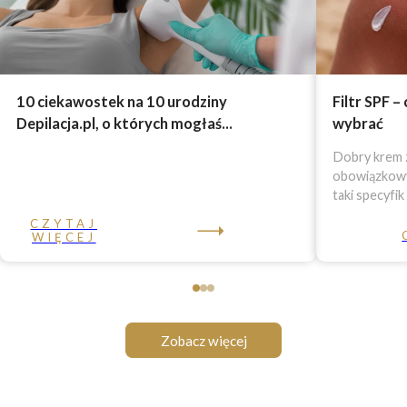
10 ciekawostek na 10 urodziny
Filtr SPF –
Depilacja.pl, o których mogłaś...
wybrać
Dobry krem z
obowiązkowy 
taki specyfik
CZYTAJ
WIĘCEJ
Zobacz więcej