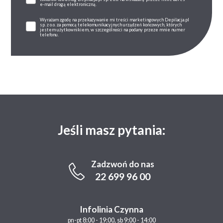
e-mail drogą elektroniczną.
Wyrażam zgodę na przekazywanie mi treści marketingowych Depilacja.pl
sp. z o.o. za pomocą telekomunikacyjnych urządzeń końcowych, których
jestem użytkownikiem, w szczególności na podany przeze mnie numer
telefonu.
Jeśli masz pytania:
Zadzwoń do nas
22 699 96 00
Infolinia Czynna
pn-pt 8:00 - 19:00, sb 9:00 - 14:00