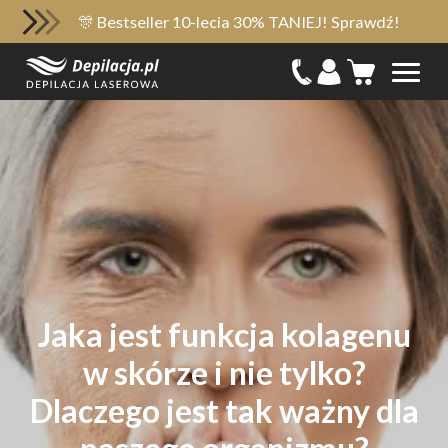
🎊 Bestseller 10-lecia 30% TANIEJ! Sprawdź!
Jaka jest funkcja kolagenu
w skórze i nie tylko?
Dlaczego jest tak ważny dla