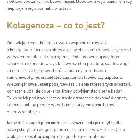
skutków ubocznych np. bólów mięśni, kłopotów z wypróżnianiem czy
nieprzyjemnego posmaku w ustach.
Kolagenoza – co to jest?
Omawiając temat kolagenu, warto wspomnieć również
o kolagenozie. To nazwa określająca wiele chorób powstających pod
wpływem zapalenia tkanki łącznej. Podstawowe objawy tego
schorzenia to przede wszystkim wyższa temperatura, spadek wagi,
zmęczenie. Do tej grupy chorób zaliczamy m.in.:
toczeń
rumieniowaty, reumatoidalne zapalenie stawów czy zapalenia
wielomięśniowe
. Jeżeli podejrzewasz u siebie któreś z tych schorzeń,
koniecznie udaj się do lekarza, który powinien zlecić serię badań.
Tylko na ich podstawie jest w stanie ostatecznie dokonać diagnozy.
Leczenie polega przede wszystkim na przyjmowaniu leków
przeciwzapalnych.
Jak widać kolagen pełni niezmiernie ważne funkcje nie tylko dla
naszej skóry, ale całego organizmu. Jeżeli masz wrażenie, że Ci go
brakuje, skonsultuj uzupełnienie go z lekarzem, ale też