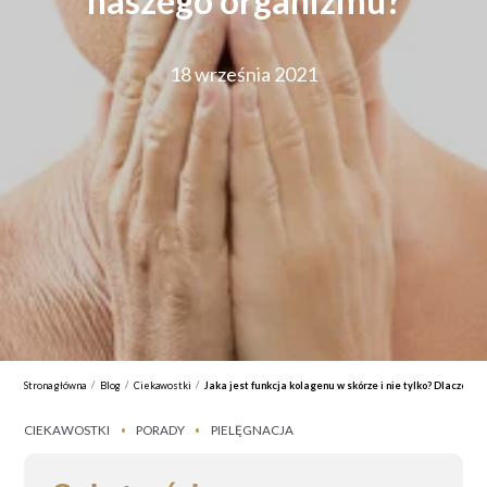
naszego organizmu?
18 września 2021
/
/
/
Strona główna
Blog
Ciekawostki
Jaka jest funkcja kolagenu w skórze i nie tylko? Dlaczego
CIEKAWOSTKI
PORADY
PIELĘGNACJA
•
•