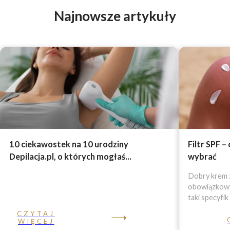
Najnowsze artykuły
10 ciekawostek na 10 urodziny
Filtr SPF –
Depilacja.pl, o których mogłaś...
wybrać
Dobry krem z
obowiązkowy 
taki specyfik
CZYTAJ
WIĘCEJ