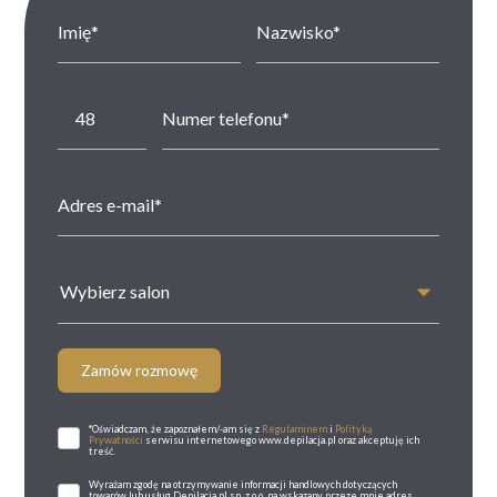
Wybierz salon
Zamów rozmowę
*Oświadczam, że zapoznałem/-am się z
Regulaminem
i
Polityką
Prywatności
serwisu internetowego www.depilacja.pl oraz akceptuję ich
treść.
Wyrażam zgodę na otrzymywanie informacji handlowych dotyczących
towarów lub usług Depilacja.pl sp. z o.o. na wskazany przeze mnie adres