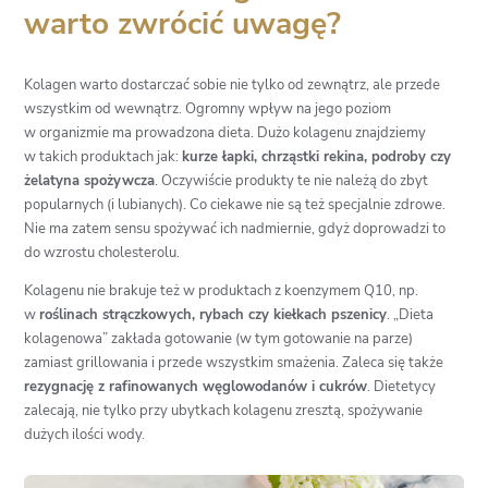
warto zwrócić uwagę?
Kolagen warto dostarczać sobie nie tylko od zewnątrz, ale przede
wszystkim od wewnątrz. Ogromny wpływ na jego poziom
w organizmie ma prowadzona dieta. Dużo kolagenu znajdziemy
w takich produktach jak:
kurze łapki, chrząstki rekina, podroby czy
żelatyna spożywcza
. Oczywiście produkty te nie należą do zbyt
popularnych (i lubianych). Co ciekawe nie są też specjalnie zdrowe.
Nie ma zatem sensu spożywać ich nadmiernie, gdyż doprowadzi to
do wzrostu cholesterolu.
Kolagenu nie brakuje też w produktach z koenzymem Q10, np.
w
roślinach strączkowych, rybach czy kiełkach pszenicy
. „Dieta
kolagenowa” zakłada gotowanie (w tym gotowanie na parze)
zamiast grillowania i przede wszystkim smażenia. Zaleca się także
rezygnację z rafinowanych węglowodanów i cukrów
. Dietetycy
zalecają, nie tylko przy ubytkach kolagenu zresztą, spożywanie
dużych ilości wody.