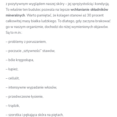
z pozytywnym wyglądem naszej skóry – jej sprężystością i kondycją.
To właśnie ten budulec pozwala na lepsze
wchłanianie składników
mineralnych
. Warto pamiętać, że kolagen stanowi aż 30 procent
całkowitej masy białka ludzkiego. To dlatego, gdy zaczyna brakować
go w naszym organizmie, dochodzi do niżej wymienionych objawów.
Są to m.in.:
– problemy z poruszaniem,
– poczucie „sztywności” stawów,
– bóle kręgosłupa,
– łupież,
– cellulit,
– intensywne wypadanie włosów,
– przedwczesne łysienie,
– trądzik,
– szorstka i pękająca skóra na piętach,