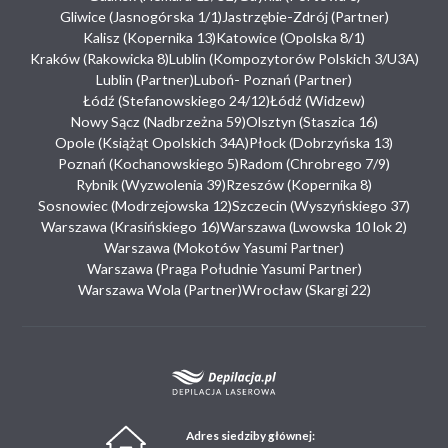
Gliwice (Jasnogórska 1/1)
Jastrzębie-Zdrój (Partner)
Kalisz (Kopernika 13)
Katowice (Opolska 8/1)
Kraków (Rakowicka 8)
Lublin (Kompozytorów Polskich 3/U3A)
Lublin (Partner)
Luboń- Poznań (Partner)
Łódź (Stefanowskiego 24/12)
Łódź (Widzew)
Nowy Sącz (Nadbrzeżna 59)
Olsztyn (Staszica 16)
Opole (Książąt Opolskich 34A)
Płock (Dobrzyńska 13)
Poznań (Kochanowskiego 5)
Radom (Chrobrego 7/9)
Rybnik (Wyzwolenia 39)
Rzeszów (Kopernika 8)
Sosnowiec (Modrzejowska 12)
Szczecin (Wyszyńskiego 37)
Warszawa (Krasińskiego 16)
Warszawa (Lwowska 10 lok 2)
Warszawa (Mokotów Yasumi Partner)
Warszawa (Praga Południe Yasumi Partner)
Warszawa Wola (Partner)
Wrocław (Skargi 22)
Adres siedziby głównej: