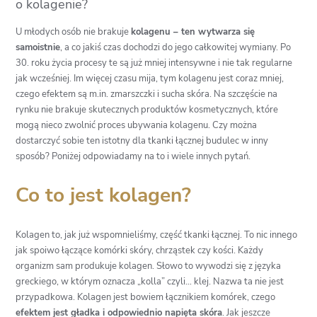
o kolagenie?
U młodych osób nie brakuje
kolagenu – ten wytwarza się
samoistnie
, a co jakiś czas dochodzi do jego całkowitej wymiany. Po
30. roku życia procesy te są już mniej intensywne i nie tak regularne
jak wcześniej. Im więcej czasu mija, tym kolagenu jest coraz mniej,
czego efektem są m.in. zmarszczki i sucha skóra. Na szczęście na
rynku nie brakuje skutecznych produktów kosmetycznych, które
mogą nieco zwolnić proces ubywania kolagenu. Czy można
dostarczyć sobie ten istotny dla tkanki łącznej budulec w inny
sposób? Poniżej odpowiadamy na to i wiele innych pytań.
Co to jest kolagen?
Kolagen to, jak już wspomnieliśmy, część tkanki łącznej. To nic innego
jak spoiwo łączące komórki skóry, chrząstek czy kości. Każdy
organizm sam produkuje kolagen. Słowo to wywodzi się z języka
greckiego, w którym oznacza „kolla” czyli… klej. Nazwa ta nie jest
przypadkowa. Kolagen jest bowiem łącznikiem komórek, czego
efektem jest gładka i odpowiednio napięta skóra
. Jak jeszcze