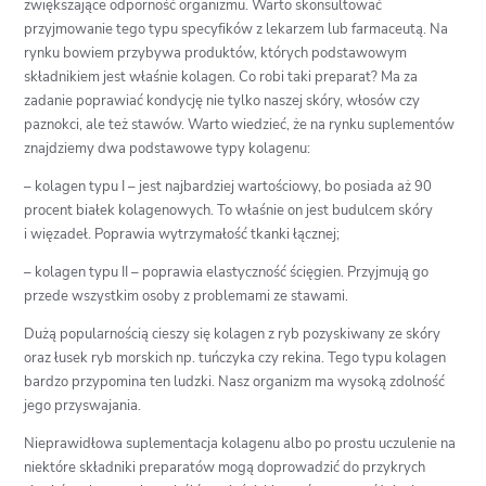
zwiększające odporność organizmu. Warto skonsultować
przyjmowanie tego typu specyfików z lekarzem lub farmaceutą. Na
rynku bowiem przybywa produktów, których podstawowym
składnikiem jest właśnie kolagen. Co robi taki preparat? Ma za
zadanie poprawiać kondycję nie tylko naszej skóry, włosów czy
paznokci, ale też stawów. Warto wiedzieć, że na rynku suplementów
znajdziemy dwa podstawowe typy kolagenu:
– kolagen typu I – jest najbardziej wartościowy, bo posiada aż 90
procent białek kolagenowych. To właśnie on jest budulcem skóry
i więzadeł. Poprawia wytrzymałość tkanki łącznej;
– kolagen typu II – poprawia elastyczność ścięgien. Przyjmują go
przede wszystkim osoby z problemami ze stawami.
Dużą popularnością cieszy się kolagen z ryb pozyskiwany ze skóry
oraz łusek ryb morskich np. tuńczyka czy rekina. Tego typu kolagen
bardzo przypomina ten ludzki. Nasz organizm ma wysoką zdolność
jego przyswajania.
Nieprawidłowa suplementacja kolagenu albo po prostu uczulenie na
niektóre składniki preparatów mogą doprowadzić do przykrych