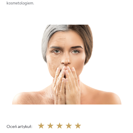
kosmetologiem.
☆
☆
☆
☆
☆
Oceń artykuł: