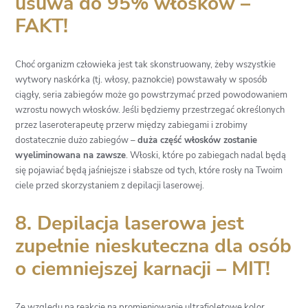
usuwa do 95% włosków –
FAKT!
Choć organizm człowieka jest tak skonstruowany, żeby wszystkie
wytwory naskórka (tj. włosy, paznokcie) powstawały w sposób
ciągły, seria zabiegów może go powstrzymać przed powodowaniem
wzrostu nowych włosków. Jeśli będziemy przestrzegać określonych
przez laseroterapeutę przerw między zabiegami i zrobimy
dostatecznie dużo zabiegów –
duża część włosków zostanie
wyeliminowana na zawsze
. Włoski, które po zabiegach nadal będą
się pojawiać będą jaśniejsze i słabsze od tych, które rosły na Twoim
ciele przed skorzystaniem z
depilacji laserowej
.
8. Depilacja laserowa jest
zupełnie nieskuteczna dla osób
o ciemniejszej karnacji – MIT!
Ze względu na reakcję na promieniowanie ultrafioletowe kolor