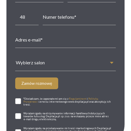
Wybierz salon
Zamów rozmowę
*Oświadczam, że zapoznałem/-am się z
Regulaminem
i
Polityką
Prywatności
serwisu internetowego www.depilacja.pl oraz akceptuję ich
treść.
Wyrażam zgodę na otrzymywanie informacji handlowych dotyczących
towarów lub usług Depilacja.pl sp. z o.o. na wskazany przeze mnie adres
e-mail drogą elektroniczną.
Wyrażam zgodę na przekazywanie mi treści marketingowych Depilacja.pl