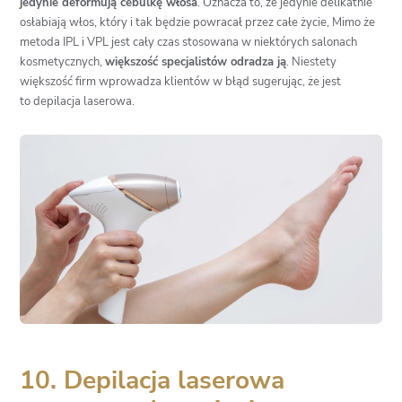
jedynie deformują cebulkę włosa
. Oznacza to, że jedynie delikatnie
osłabiają włos, który i tak będzie powracał przez całe życie, Mimo że
metoda IPL i VPL jest cały czas stosowana w niektórych salonach
kosmetycznych,
większość specjalistów odradza ją
. Niestety
większość firm wprowadza klientów w błąd sugerując, że jest
to
depilacja laserowa
.
10. Depilacja laserowa