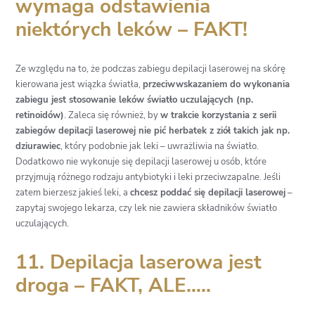
wymaga odstawienia
niektórych leków – FAKT!
Ze względu na to, że podczas
zabiegu depilacji laserowej
na skórę
kierowana jest wiązka światła,
przeciwwskazaniem do wykonania
zabiegu jest stosowanie leków światło uczulających (np.
retinoidów)
. Zaleca się również, by
w trakcie korzystania z
serii
zabiegów depilacji laserowej
nie pić herbatek z ziół takich jak np.
dziurawiec
, który podobnie jak leki – uwrażliwia na światło.
Dodatkowo nie wykonuje się depilacji laserowej u osób, które
przyjmują różnego rodzaju antybiotyki i leki przeciwzapalne. Jeśli
zatem bierzesz jakieś leki, a
chcesz poddać się depilacji laserowej
–
zapytaj swojego lekarza, czy lek nie zawiera składników światło
uczulających.
11. Depilacja laserowa jest
droga – FAKT, ALE…..