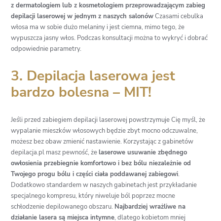
z dermatologiem lub z kosmetologiem przeprowadzającym zabieg
depilacji laserowej w jednym z naszych salonów
Czasami cebulka
włosa ma w sobie dużo melaniny i jest ciemna, mimo tego, że
wypuszcza jasny włos. Podczas konsultacji można to wykryć i dobrać
odpowiednie parametry.
3. Depilacja laserowa jest
bardzo bolesna – MIT!
Jeśli przed zabiegiem
depilacji laserowej
powstrzymuje Cię myśl, że
wypalanie mieszków włosowych będzie zbyt mocno odczuwalne,
możesz bez obaw zmienić nastawienie. Korzystając z gabinetów
depilacja.pl masz pewność, że
laserowe usuwanie zbędnego
owłosienia przebiegnie komfortowo i bez bólu niezależnie od
Twojego progu bólu i części ciała poddawanej zabiegowi
.
Dodatkowo standardem w naszych gabinetach jest przykładanie
specjalnego kompresu, który niweluje ból poprzez mocne
schłodzenie depilowanego obszaru.
Najbardziej wrażliwe na
działanie lasera są miejsca intymne
, dlatego kobietom mniej