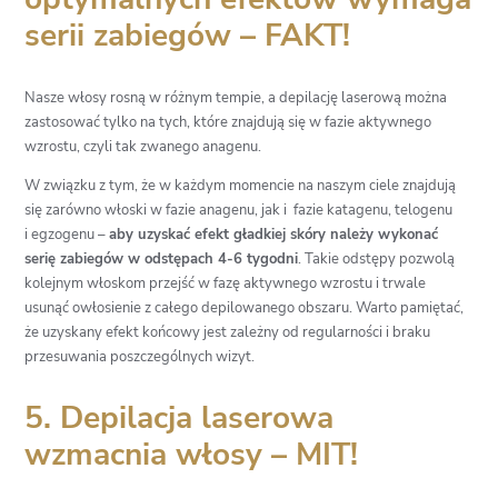
serii zabiegów – FAKT!
Nasze włosy rosną w różnym tempie, a
depilację laserową
można
zastosować tylko na tych, które znajdują się w fazie aktywnego
wzrostu, czyli tak zwanego anagenu.
W związku z tym, że w każdym momencie na naszym ciele znajdują
się zarówno włoski w fazie anagenu, jak i fazie katagenu, telogenu
i egzogenu –
aby uzyskać efekt gładkiej skóry
należy wykonać
serię zabiegów
w odstępach 4-6 tygodni
. Takie odstępy pozwolą
kolejnym włoskom przejść w fazę aktywnego wzrostu i trwale
usunąć owłosienie z całego depilowanego obszaru. Warto pamiętać,
że uzyskany efekt końcowy jest zależny od regularności i braku
przesuwania poszczególnych wizyt.
5. Depilacja laserowa
wzmacnia włosy – MIT!