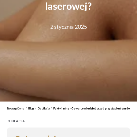
laserowej?
2 stycznia 2025
/
/
/
Strona główna
Blog
Depilacja
Fakty i mity - Co warto wiedzieć przed przystąpieniem do zab
DEPILACJA