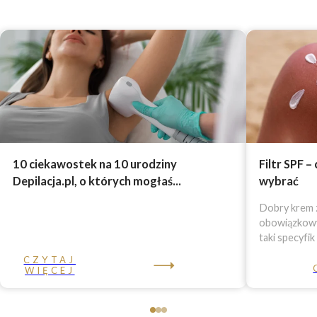
10 ciekawostek na 10 urodziny
Filtr SPF –
Depilacja.pl, o których mogłaś...
wybrać
Dobry krem z
obowiązkowy 
taki specyfik
CZYTAJ
WIĘCEJ