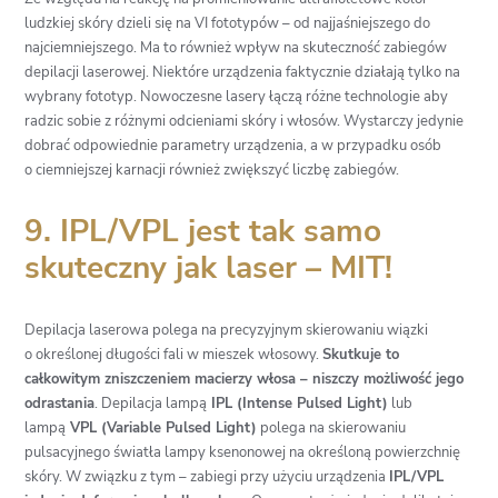
ludzkiej skóry dzieli się na VI fototypów – od najjaśniejszego do
najciemniejszego. Ma to również wpływ na skuteczność
zabiegów
depilacji laserowej
. Niektóre urządzenia faktycznie działają tylko na
wybrany fototyp. Nowoczesne lasery łączą różne technologie aby
radzic sobie z różnymi odcieniami skóry i włosów. Wystarczy jedynie
dobrać odpowiednie parametry urządzenia, a w przypadku osób
o ciemniejszej karnacji również zwiększyć liczbę zabiegów.
9. IPL/VPL jest tak samo
skuteczny jak laser – MIT!
Depilacja laserowa
polega na precyzyjnym skierowaniu wiązki
o określonej długości fali w mieszek włosowy.
Skutkuje to
całkowitym zniszczeniem macierzy włosa – niszczy możliwość jego
odrastania
. Depilacja lampą
IPL (Intense Pulsed Light)
lub
lampą
VPL (Variable Pulsed Light)
polega na skierowaniu
pulsacyjnego światła lampy ksenonowej na określoną powierzchnię
skóry. W związku z tym – zabiegi przy użyciu urządzenia
IPL/VPL