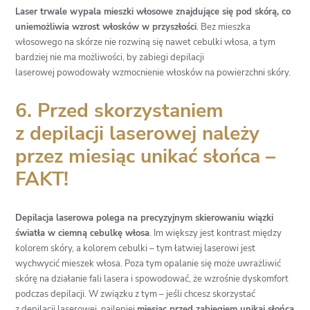
Laser trwale wypala mieszki włosowe znajdujące się pod skórą, co
uniemożliwia wzrost włosków w przyszłości
. Bez mieszka
włosowego na skórze nie rozwiną się nawet cebulki włosa, a tym
bardziej nie ma możliwości, by
zabiegi depilacji
laserowej
powodowały wzmocnienie włosków na powierzchni skóry.
6. Przed skorzystaniem
z depilacji laserowej należy
przez miesiąc unikać słońca –
FAKT!
Depilacja laserowa
polega na precyzyjnym skierowaniu wiązki
światła w ciemną cebulkę włosa
. Im większy jest kontrast między
kolorem skóry, a kolorem cebulki – tym łatwiej laserowi jest
wychwycić mieszek włosa. Poza tym opalanie się może uwrażliwić
skórę na działanie fali lasera i spowodować, że wzrośnie dyskomfort
podczas depilacji. W związku z tym – jeśli chcesz skorzystać
z depilacji laserowej, najlepiej
miesiąc przed zabiegiem unikaj słońca